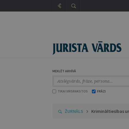
MEKLĒT ARHĪVĀ
TIKAI VIRSRAKSTOS
FRĀZI
ŽURNĀLS
Krimināltiesības u