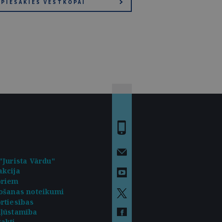
PIESAKIES VĒSTKOPAI
"Jurista Vārdu"
kcija
oriem
ošanas noteikumi
rtiesības
kļūstamība
akti