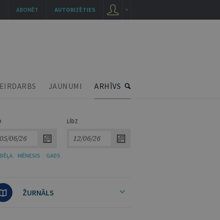
ABONĒT
AUTORIZĒTIES
EIRDARBS
JAUNUMI
ARHĪVS
O
LĪDZ
DĒĻA
/
MĒNESIS
/
GADS
ŽURNĀLS