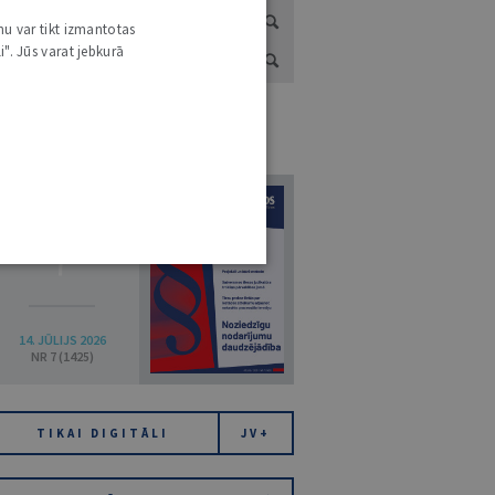
nu var tikt izmantotas
i". Jūs varat jebkurā
URNĀLU KATALOGS /
VISI ŽURNĀLI
7
14. JŪLIJS 2026
NR 7 (1425)
TIKAI DIGITĀLI
JV+