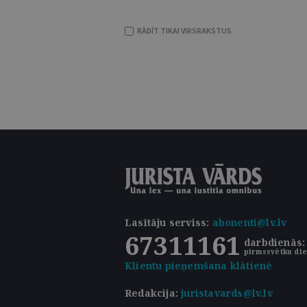
RĀDĪT TIKAI VIRSRAKSTUS
Lasītāju serviss
:
abonenti@lv.lv
67311161
darbdienās: 
pirmssvētku die
Klientu pieņemšana klātienē
Redakcija:
juristavards@lv.lv