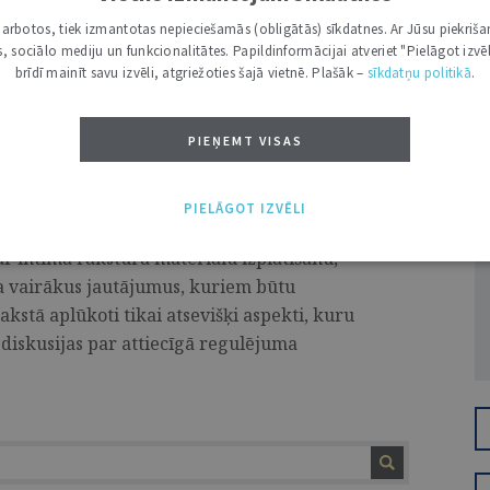
i darbotos, tiek izmantotas nepieciešamās (obligātās) sīkdatnes. Ar Jūsu piekriša
kas, sociālo mediju un funkcionalitātes. Papildinformācijai atveriet "Pielāgot izvēl
brīdī mainīt savu izvēli, atgriežoties šajā vietnē. Plašāk –
sīkdatņu politikā
.
platīšana: starp privātuma
tonomiju
PIEŅEMT VISAS
Ž
 likums “Grozījumi Krimināllikumā”,1
 ar 145.1 pantu “Intīma rakstura
PIELĀGOT IZVĒLI
tīvi vērtējams, ka likumdevējs ir spēris
ar intīma rakstura materiālu izplatīšanu,
a vairākus jautājumus, kuriem būtu
kstā aplūkoti tikai atsevišķi aspekti, kuru
diskusijas par attiecīgā regulējuma