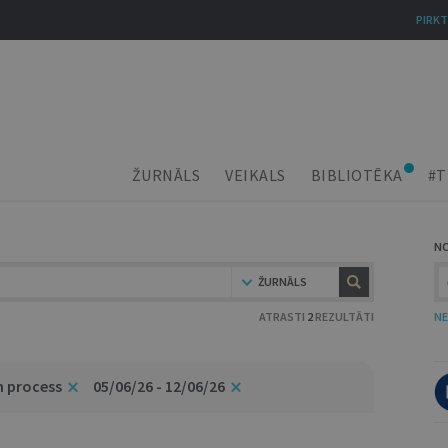
PIRKT
ŽURNĀLS
VEIKALS
BIBLIOTĒKA
#T
N
ŽURNĀLS
ATRASTI
2
REZULTĀTI
NE
n process
05/06/26 - 12/06/26