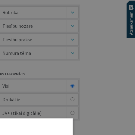
Rubrika
Tiesību nozare
Tiesību prakse
Numura tēma
KSTA FORMĀTS
Visi
Drukātie
JV+ (tikai digitālie)
UTORS