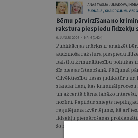
ANASTASIJA JUMAKOVA
,
INDRA
ŽURNĀLS / SKAIDROJUMI. VIEDO
Bērnu pārvirzīšana no krimi
rakstura piespiedu līdzekļu
9. JŪNIJS 2026 • NR. 6 (1424)
Publikācijas mērķis ir analizēt bē
audzinoša rakstura piespiedu līdz
balstītu krimināltiesību politikas 
šīs pieejas īstenošanā. Pētījumā p
Cilvēktiesību tiesas judikatūru un
standartiem, kas kriminālprocesu b
un akcentē bērna labāko interešu, a
nozīmi. Papildus sniegts nepilngad
regulējuma izvērtējums, kā arī ie
līdzekļu piemērošanas problemātik
šo mehānismu efektīvā īstenošanā. 