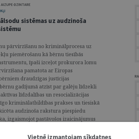
 AIZUPE-DZINTARE
KĻI
nālsodu sistēmas uz audzinoša
 sistēmu
rnu pārvirzīšanu no kriminālprocesa uz
ekļu piemērošanu kā bērnu tiesībās
instrumentu, īpaši izceļot prokurora lomu
ārvirzīšana pamatota ar Eiropas
RA
 bērniem draudzīgas justīcijas
ērnu gadījumā atzīst par galēju līdzekli
ktīvas līdzdalības un resocializācijas
īgo kriminālatbildības prakses un tiesiskā
skicēta audzinoša rakstura piespiedu
a, izgaismojot pastāvošos izaicinājumus
...
A
Vietnē izmantojam sīkdatnes