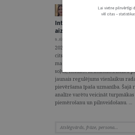
ELĪNA ZIVTIŅA
Lai vietne pilnvērtīg
ŽURNĀLS / SKAIDROJUMI. VIEDOKĻI
vēl citas – statisti
Intīma rakstura materiālu iz
aizsardzību un seksuālo au
9. JŪNIJS 2026 • NR. 6 (1424)
2026. gada 16. aprīlī spēkā stājās
citstarp papildinot Krimināllikumu
materiāla izplatīšana”. Lai arī pozi
soļus, nosakot kriminālatbildību p
jaunais regulējums vienlaikus rad
pievēršama īpaša uzmanība. Šajā ra
analīze varētu veicināt turpmākas 
piemērošanu un pilnveidošanu. ...