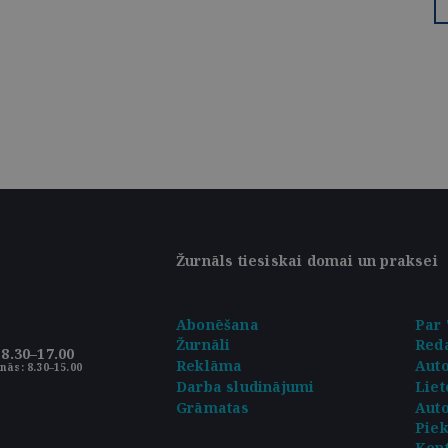
Žurnāls tiesiskai domai un praksei
Abonēšana
Par 
Žurnāli
Reda
8.30–17.00
Reklāma
Aut
nās: 8.30–15.00
Darba sludinājumi
Liet
Grāmatas
Auto
Pie
Kont