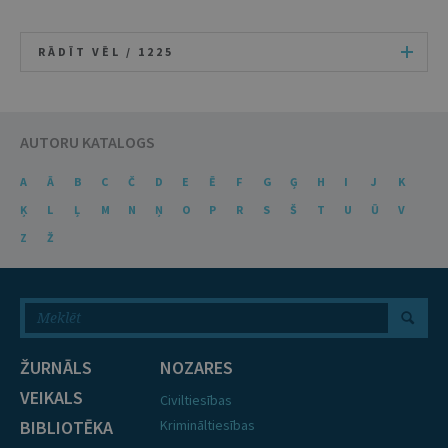
RĀDĪT VĒL /
1225
AUTORU KATALOGS
A
Ā
B
C
Č
D
E
Ē
F
G
Ģ
H
I
J
K
Ķ
L
Ļ
M
N
Ņ
O
P
R
S
Š
T
U
Ū
V
Z
Ž
ŽURNĀLS
NOZARES
VEIKALS
Civiltiesības
BIBLIOTĒKA
Krimināltiesības