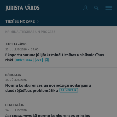
TIESĪBU NOZARE
KRIMINĀLTIESĪBAS UN PROCESS
JURISTA VĀRDS
22. JŪLIJS 2026 • 14:00
Ekspertu saruna jūlijā: krimināltiesības un būvniecības
riski
MĀRIS LEJA
14. JŪLIJS 2026
Normu konkurences un noziedzīgu nodarījumu
daudzējādības problemātika
LIENE EGLĀJA
14. JŪLIJS 2026
Lex consumens
kā normu konkurences princips