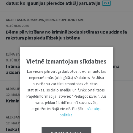
datus: ko Igaunijas pieredze atklāj par Latviju
ANASTASIJA JUMAKOVA, INDRA AIZUPE-DZINTARE
9. JŪNIJS 2026
Bērnu pārvirzīšana no kriminālsodu sistēmas uz audzinoša
rakstura piespiedu līdzekļu sistēmu
ELĪNA ZIVTIŅA
Vietnē izmantojam sīkdatnes
9. JŪNIJS 2026
Intīma rakstura materiālu izplatīšana: starp privātuma
Lai vietne pilnvērtīgi darbotos, tiek izmantotas
aizsardzību un seksuālo autonomiju
nepieciešamās (obligātās) sīkdatnes. Ar Jūsu
piekrišanu var tikt izmantotas vēl citas –
ALDIS LIELJUKSIS
statistikas, sociālo mediju un funkcionalitātes.
12. MAIJS 2026
Papildinformācijai atveriet "Pielāgot izvēli". Jūs
Kriminālatbildība kā galējais līdzeklis
varat jebkurā brīdī mainīt savu izvēli,
atgriežoties šajā vietnē. Plašāk –
sīkdatņu
politikā
.
ALEKSANDRA KAŠINA
12. MAIJS 2026
Ieskats nepilngadīgā pratināšanas īpatnībās pēc