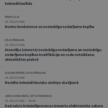
krimināltiesībās
MĀRIS LEJA
14. JŪLIJS 2026
Normu konkurence un noziedzīgu nodarījumu kopība
EVIJA VĪNKALNA
14. JŪLIJS 2026
Atsevišķa (vienota) noziedzīga nodarījuma un noziedzīgu
nodarījumu kopības kvalifikācija un soda noteikšana:
aktualitātes praksē
ALDONA KIPĀNE, EVIJA VĪNKALNA
14. JŪLIJS 2026
Recidīvs krimināltiesisko zinātņu skatījumā
JĀNIS DOBELNIEKS, IVETA PRIEDNIECE
10. JŪLIJS 2026 • 08:00
Kad valsts kriminālprocesos izmanto elektronisko sakaru