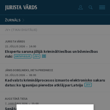
ŽURNĀLS
JV+ (TIKAI DIGITĀLIE)
JURISTA VĀRDS
22. JŪLIJS 2026 • 14:00
Ekspertu saruna jūlijā: krimināltiesības un būvniecības
riski
JĀNIS DOBELNIEKS, IVETA PRIEDNIECE
10. JŪLIJS 2026 • 08:00
Kad valsts kriminālprocesos izmanto elektronisko sakaru
datus: ko Igaunijas pieredze atklāj par Latviju
AUGSTĀKĀ TIESA
7. JANVĀRIS 2026 • 15:00
Senāta Krimināllietu departamenta senatoru