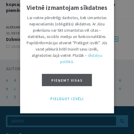
kopsapulces skaidrojums Krimināllikuma 260. panta
Vietnē izmantojam sīkdatnes
piemērošanai
Lai vietne pilnvērtīgi darbotos, tiek izmantotas
nepieciešamās (obligātās) sīkdatnes. Ar Jūsu
ALEKSANDRS BEREZINS
piekrišanu var tikt izmantotas vēl citas –
11. DECEMBRIS 2025 • 08:00
statistikas, sociālo mediju un funkcionalitātes.
Dzīvnieks kā manta krimināltiesiskajā skatījumā
Papildinformācijai atveriet "Pielāgot izvēli". Jūs
2 KOMENTĀRI
varat jebkurā brīdī mainīt savu izvēli,
atgriežoties šajā vietnē. Plašāk –
sīkdatņu
politikā
.
AUTORU KATALOGS
PIEŅEMT VISAS
A
Ā
B
C
Č
D
E
Ē
F
G
Ģ
H
I
J
K
Ķ
L
Ļ
M
N
Ņ
O
P
R
S
Š
T
U
Ū
V
Z
Ž
PIELĀGOT IZVĒLI