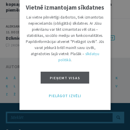
kopsapulces skaidrojums Krimināllikuma 260. panta
Vietnē izmantojam sīkdatnes
piemērošanai
Lai vietne pilnvērtīgi darbotos, tiek izmantotas
nepieciešamās (obligātās) sīkdatnes. Ar Jūsu
ALEKSANDRS BEREZINS
piekrišanu var tikt izmantotas vēl citas –
11. DECEMBRIS 2025 • 08:00
statistikas, sociālo mediju un funkcionalitātes.
Dzīvnieks kā manta krimināltiesiskajā skatījumā
Papildinformācijai atveriet "Pielāgot izvēli". Jūs
2 KOMENTĀRI
varat jebkurā brīdī mainīt savu izvēli,
atgriežoties šajā vietnē. Plašāk –
sīkdatņu
politikā
.
AUTORU KATALOGS
PIEŅEMT VISAS
A
Ā
B
C
Č
D
E
Ē
F
G
Ģ
H
I
J
K
Ķ
L
Ļ
M
N
Ņ
O
P
R
S
Š
T
U
Ū
V
Z
Ž
PIELĀGOT IZVĒLI