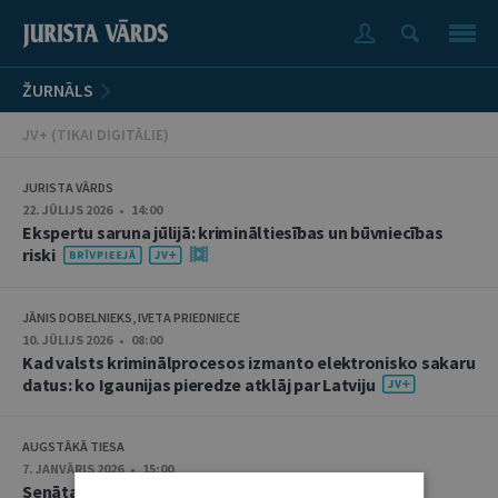
ŽURNĀLS
JV+ (TIKAI DIGITĀLIE)
JURISTA VĀRDS
22. JŪLIJS 2026 • 14:00
Ekspertu saruna jūlijā: krimināltiesības un būvniecības
riski
JĀNIS DOBELNIEKS, IVETA PRIEDNIECE
10. JŪLIJS 2026 • 08:00
Kad valsts kriminālprocesos izmanto elektronisko sakaru
datus: ko Igaunijas pieredze atklāj par Latviju
AUGSTĀKĀ TIESA
7. JANVĀRIS 2026 • 15:00
Senāta Krimināllietu departamenta senatoru