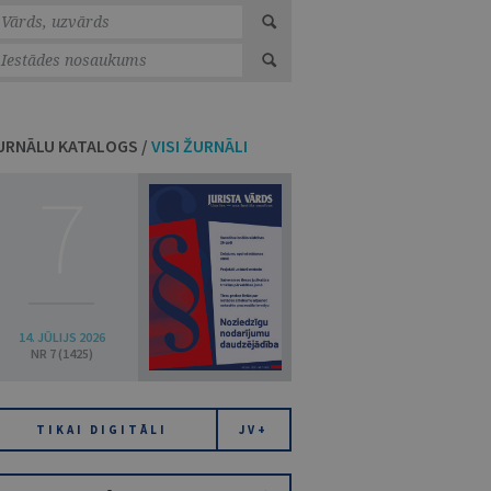
URNĀLU KATALOGS /
VISI ŽURNĀLI
7
14. JŪLIJS 2026
NR 7 (1425)
TIKAI DIGITĀLI
JV+