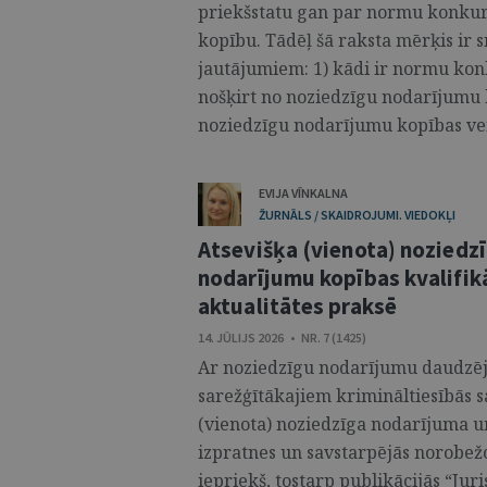
priekšstatu gan par normu konkur
kopību. Tādēļ šā raksta mērķis ir 
jautājumiem: 1) kādi ir normu kon
nošķirt no noziedzīgu nodarījumu k
noziedzīgu nodarījumu kopības veid
EVIJA VĪNKALNA
ŽURNĀLS / SKAIDROJUMI. VIEDOKĻI
Atsevišķa (vienota) noziedz
nodarījumu kopības kvalifikā
aktualitātes praksē
14. JŪLIJS 2026 • NR. 7 (1425)
Ar noziedzīgu nodarījumu daudzējā
sarežģītākajiem krimināltiesībās s
(vienota) noziedzīga nodarījuma 
izpratnes un savstarpējās norobežo
iepriekš, tostarp publikācijās “Jur