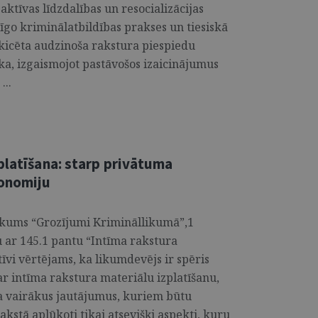
ktīvas līdzdalības un resocializācijas
īgo kriminālatbildības prakses un tiesiskā
skicēta audzinoša rakstura piespiedu
a, izgaismojot pastāvošos izaicinājumus
...
platīšana: starp privātuma
tonomiju
 likums “Grozījumi Krimināllikumā”,1
 ar 145.1 pantu “Intīma rakstura
tīvi vērtējams, ka likumdevējs ir spēris
ar intīma rakstura materiālu izplatīšanu,
a vairākus jautājumus, kuriem būtu
kstā aplūkoti tikai atsevišķi aspekti, kuru