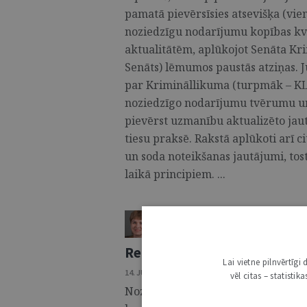
pamatā pievērsīsies atsevišķa (vi
noziedzīgu nodarījumu kopības kva
aktualitātēm, aplūkojot Senāta Kr
Senāts) lēmumos paustās atziņas. Ju
par Krimināllikuma (turpmāk – KL)
noziedzīgo nodarījumu tvērumu un
pievērst uzmanību aktualizēto jau
tiesu praksē. Rakstā aplūkoti arī c
un soda noteikšanas jautājumi, tos
laikā principiem. ...
ALDONA KIPĀNE
,
EVIJA VĪNKAL
ŽURNĀLS / SKAIDROJUMI. VIEDO
Recidīvs krimināltiesisko z
Lai vietne pilnvērtīg
14. JŪLIJS 2026 • NR. 7 (1425)
vēl citas – statisti
Noziedzīgu nodarījumu recidīvs ir 