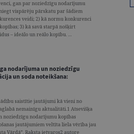
enci, gan par noziedzīgu nodarījumu
sniegt vispārēju pārskatu par šādiem
kurences veidi; 2) kā normu konkurenci
opības; 3) kā savā starpā nošķirt
us – ideālo un reālo kopību. ...
īga nodarījuma un noziedzīgu
cija un soda noteikšana:
dību saistītie jautājumi kā vieni no
aglabā nemainīgu aktualitāti.1 Atsevišķa
un noziedzīgu nodarījumu kopības
šanas jautājumiem veltīta liela vērība jau
ista Vārdā”. Raksta ietvaros2 autore