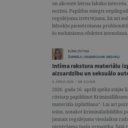
un akcentē bērna labāko interešu, a
nozīmi. Papildus sniegts nepilngad
regulējuma izvērtējums, kā arī ie
līdzekļu piemērošanas problemātik
šo mehānismu efektīvā īstenošanā. 
ELĪNA ZIVTIŅA
ŽURNĀLS / SKAIDROJUMI. VIEDOKĻI
Intīma rakstura materiālu iz
aizsardzību un seksuālo au
9. JŪNIJS 2026 • NR. 6 (1424)
2026. gada 16. aprīlī spēkā stājās
citstarp papildinot Krimināllikumu
materiāla izplatīšana”. Lai arī pozi
soļus, nosakot kriminālatbildību p
jaunais regulējums vienlaikus rad
pievēršama īpaša uzmanība. Šajā ra