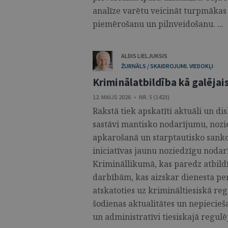
analīze varētu veicināt turpmākas 
piemērošanu un pilnveidošanu. ...
ALDIS LIELJUKSIS
ŽURNĀLS / SKAIDROJUMI. VIEDOKĻI
Kriminālatbildība kā galējais
12. MAIJS 2026 • NR. 5 (1423)
Rakstā tiek apskatīti aktuāli un di
sastāvi mantisko nodarījumu, nozie
apkarošanā un starptautisko sankc
iniciatīvas jaunu noziedzīgu noda
Krimināllikumā, kas paredz atbild
darbībām, kas aizskar dienesta per
atskatoties uz krimināltiesiskā r
šodienas aktualitātes un nepiecie
un administratīvi tiesiskajā regulēj