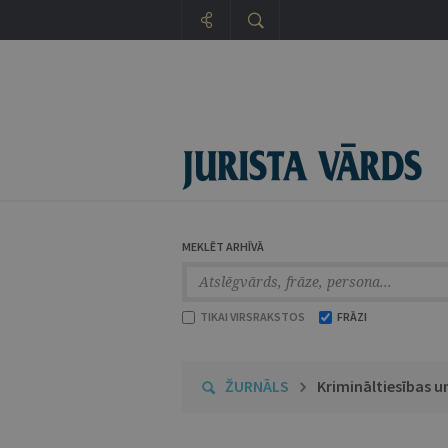
MEKLĒT ARHĪVĀ
TIKAI VIRSRAKSTOS
FRĀZI
ŽURNĀLS
Krimināltiesības u