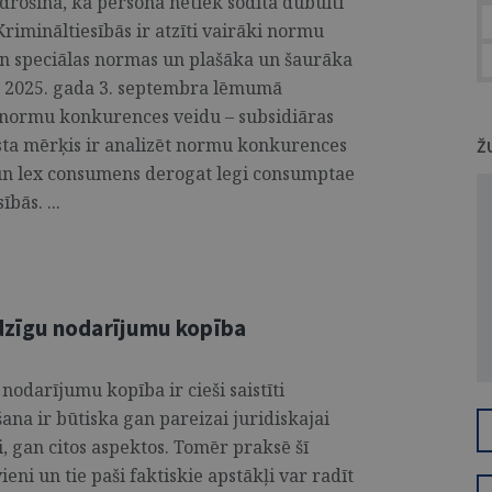
ošina, ka persona netiek sodīta dubulti
rimināltiesībās ir atzīti vairāki normu
un speciālas normas un plašāka un šaurāka
 2025. gada 3. septembra lēmumā
 normu konkurences veidu – subsidiāras
ta mērķis ir analizēt normu konkurences
Ž
 un lex consumens derogat legi consumptae
bās. ...
zīgu nodarījumu kopība
darījumu kopība ir cieši saistīti
šana ir būtiska gan pareizai juridiskajai
i, gan citos aspektos. Tomēr praksē šī
ieni un tie paši faktiskie apstākļi var radīt