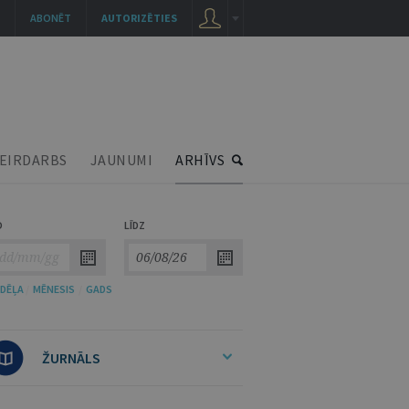
ABONĒT
AUTORIZĒTIES
EIRDARBS
JAUNUMI
ARHĪVS
O
LĪDZ
DĒĻA
/
MĒNESIS
/
GADS
ŽURNĀLS