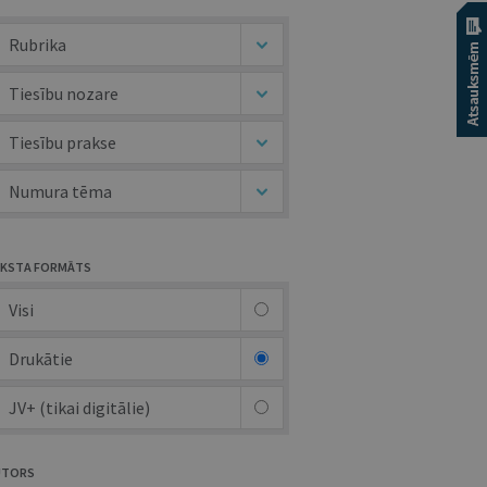
Rubrika
Tiesību nozare
Tiesību prakse
Numura tēma
KSTA FORMĀTS
Visi
Drukātie
JV+ (tikai digitālie)
UTORS