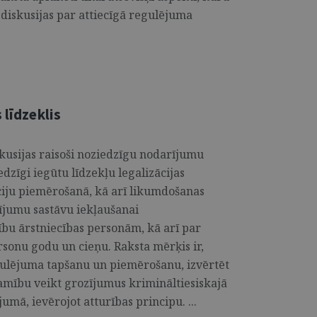
diskusijas par attiecīgā regulējuma
 līdzeklis
skusijas raisoši noziedzīgu nodarījumu
dzīgi iegūtu līdzekļu legalizācijas
iju piemērošanā, kā arī likumdošanas
rījumu sastāvu iekļaušanai
ību ārstniecības personām, kā arī par
sonu godu un cieņu. Raksta mērķis ir,
egulējuma tapšanu un piemērošanu, izvērtēt
šamību veikt grozījumus krimināltiesiskajā
umā, ievērojot atturības principu. ...