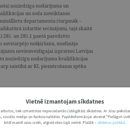
enota) noziedzīga nodarījuma un
lifikācijas un soda noteikšanas
imināllietu departamenta (turpmāk –
dikatūrā izdarītie secinājumi, tajā skaitā
 285. un 285.1 pantā paredzēto
 savstarpējo nošķiršanu, mudināja
tājumu nevienveidīgajai izpratnei Latvijas
itu noziedzīgu nodarījumu kvalifikācijas
tarp saistībā ar KL piemērošanas spēka
NA
KĻI
Vietnē izmantojam sīkdatnes
inātņu skatījumā
i darbotos, tiek izmantotas nepieciešamās (obligātās) sīkdatnes. Ar Jūsu piekriša
kas, sociālo mediju un funkcionalitātes. Papildinformācijai atveriet "Pielāgot izvēl
viena no krimināltiesisko zinātņu
brīdī mainīt savu izvēli, atgriežoties šajā vietnē. Plašāk –
sīkdatņu politikā
.