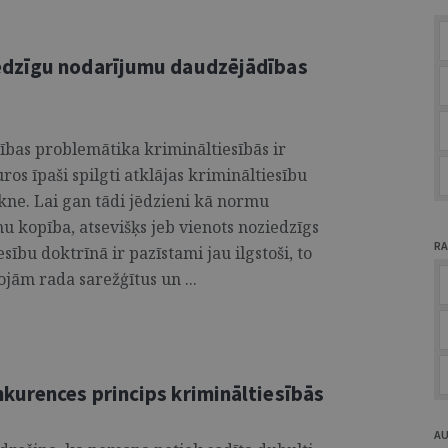
edzīgu nodarījumu daudzējādības
bas problemātika krimināltiesībās ir
os īpaši spilgti atklājas krimināltiesību
ikne. Lai gan tādi jēdzieni kā normu
 kopība, atsevišķs jeb vienots noziedzīgs
RA
sību doktrīnā ir pazīstami jau ilgstoši, to
jām rada sarežģītus un ...
urences princips krimināltiesībās
A