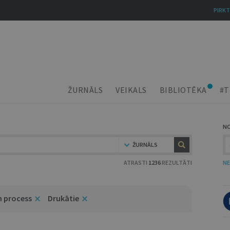
PIRKT
ŽURNĀLS
VEIKALS
BIBLIOTĒKA
#T
N
ŽURNĀLS
ATRASTI
1236
REZULTĀTI
NE
n process
Drukātie