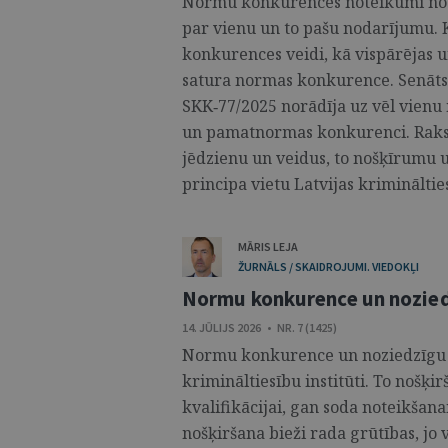
Normu konkurences noteikumi nodr
par vienu un to pašu nodarījumu. K
konkurences veidi, kā vispārējas 
satura normas konkurence. Senāts
SKK‑77/2025 norādīja uz vēl vienu
un pamatnormas konkurenci. Raks
jēdzienu un veidus, to nošķīrumu
principa vietu Latvijas krimināltiesī
MĀRIS LEJA
ŽURNĀLS / SKAIDROJUMI. VIEDOKĻI
Normu konkurence un nozied
14. JŪLIJS 2026 • NR. 7 (1425)
Normu konkurence un noziedzīgu no
krimināltiesību institūti. To nošķir
kvalifikācijai, gan soda noteikšana
nošķiršana bieži rada grūtības, jo v