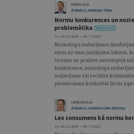
MĀRIS LEJA
ŽURNĀLS / NUMURA TĒMA
Normu konkurences un nozi
problemātika
14. JŪLIJS 2026 • NR. 7 (1425)
Noziedzīgu nodarījumu daudzējādī
viens no tiem jautājumu lokiem, kur
teorijas un prakses savstarpējā sa
konkurence, noziedzīgu nodarījumu
nodarījums vai recidīvs krimināltie
piemērošana konkrētās lietās jopro
LIENE EGLĀJA
ŽURNĀLS / SKAIDROJUMI. VIEDOKĻI
Lex consumens kā normu konk
14. JŪLIJS 2026 • NR. 7 (1425)