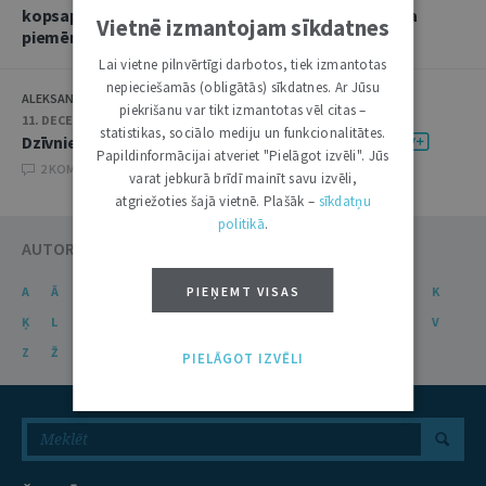
kopsapulces skaidrojums Krimināllikuma 260. panta
Vietnē izmantojam sīkdatnes
piemērošanai
Lai vietne pilnvērtīgi darbotos, tiek izmantotas
nepieciešamās (obligātās) sīkdatnes. Ar Jūsu
ALEKSANDRS BEREZINS
piekrišanu var tikt izmantotas vēl citas –
11. DECEMBRIS 2025 • 08:00
statistikas, sociālo mediju un funkcionalitātes.
Dzīvnieks kā manta krimināltiesiskajā skatījumā
Papildinformācijai atveriet "Pielāgot izvēli". Jūs
2 KOMENTĀRI
varat jebkurā brīdī mainīt savu izvēli,
atgriežoties šajā vietnē. Plašāk –
sīkdatņu
politikā
.
AUTORU KATALOGS
PIEŅEMT VISAS
A
Ā
B
C
Č
D
E
Ē
F
G
Ģ
H
I
J
K
Ķ
L
Ļ
M
N
Ņ
O
P
R
S
Š
T
U
Ū
V
Z
Ž
PIELĀGOT IZVĒLI