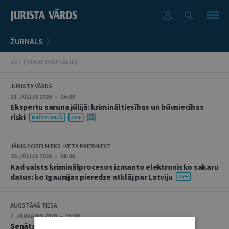
ŽURNĀLS
JV+ (TIKAI DIGITĀLIE)
JURISTA VĀRDS
22. JŪLIJS 2026 • 14:00
Ekspertu saruna jūlijā: krimināltiesības un būvniecības
riski
JĀNIS DOBELNIEKS, IVETA PRIEDNIECE
10. JŪLIJS 2026 • 08:00
Kad valsts kriminālprocesos izmanto elektronisko sakaru
datus: ko Igaunijas pieredze atklāj par Latviju
AUGSTĀKĀ TIESA
7. JANVĀRIS 2026 • 15:00
Senāta Krimināllietu departamenta senatoru