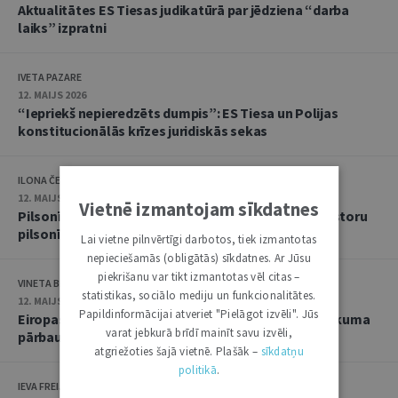
Aktualitātes ES Tiesas judikatūrā par jēdziena “darba
laiks” izpratni
IVETA PAZARE
12. MAIJS 2026
“Iepriekš nepieredzēts dumpis”: ES Tiesa un Polijas
konstitucionālās krīzes juridiskās sekas
ILONA ČEIČA
12. MAIJS 2026
Vietnē izmantojam sīkdatnes
Pilsonība pret naudu? ES Tiesa noraida Maltas investoru
pilsonības shēmu
Lai vietne pilnvērtīgi darbotos, tiek izmantotas
nepieciešamās (obligātās) sīkdatnes. Ar Jūsu
piekrišanu var tikt izmantotas vēl citas –
VINETA BEI
statistikas, sociālo mediju un funkcionalitātes.
12. MAIJS 2026
Papildinformācijai atveriet "Pielāgot izvēli". Jūs
Eiropas politiskajai partijai uzliktas sankcijas tiesiskuma
varat jebkurā brīdī mainīt savu izvēli,
pārbaude Vispārējā tiesā
atgriežoties šajā vietnē. Plašāk –
sīkdatņu
politikā
.
IEVA FREIJA-PEKATI