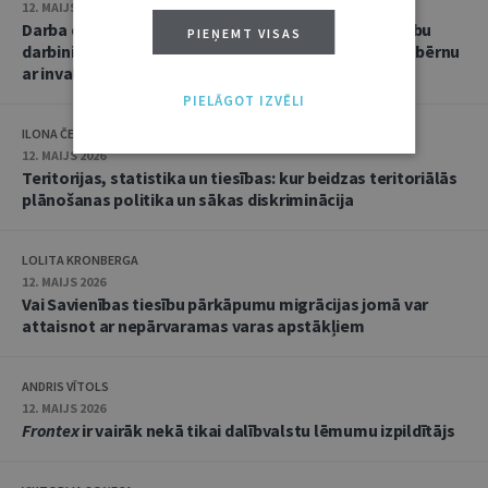
12. MAIJS 2026
Darba devēja pienākums pielāgot darba laiku par labu
PIEŅEMT VISAS
darbiniekam, kam nav invaliditātes, bet kas aprūpē bērnu
ar invaliditāti
PIELĀGOT IZVĒLI
ILONA ČEIČA
12. MAIJS 2026
Teritorijas, statistika un tiesības: kur beidzas teritoriālās
plānošanas politika un sākas diskriminācija
LOLITA KRONBERGA
12. MAIJS 2026
Vai Savienības tiesību pārkāpumu migrācijas jomā var
attaisnot ar nepārvaramas varas apstākļiem
ANDRIS VĪTOLS
12. MAIJS 2026
Frontex
ir vairāk nekā tikai dalībvalstu lēmumu izpildītājs