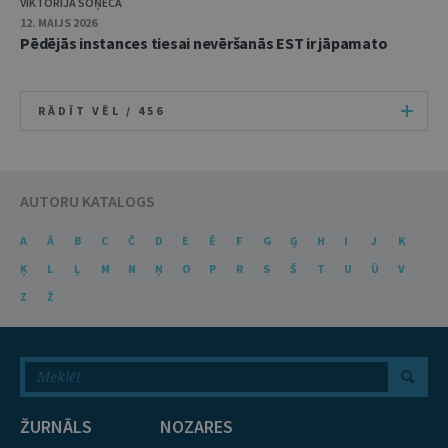
VIKTORIJA SOŅECA
12. MAIJS 2026
Pēdējās instances tiesai nevēršanās EST ir jāpamato
RĀDĪT VĒL /
456
AUTORU KATALOGS
A
Ā
B
C
Č
D
E
Ē
F
G
Ģ
H
I
J
K
Ķ
L
Ļ
M
N
Ņ
O
P
R
S
Š
T
U
Ū
V
Z
Ž
ŽURNĀLS
NOZARES