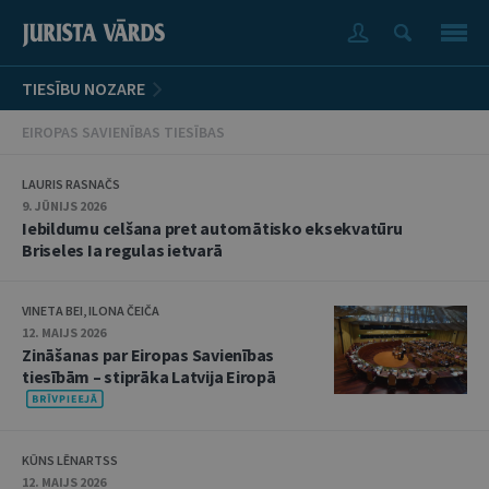
TIESĪBU NOZARE
EIROPAS SAVIENĪBAS TIESĪBAS
LAURIS RASNAČS
9. JŪNIJS 2026
Iebildumu celšana pret automātisko eksekvatūru
Briseles Ia regulas ietvarā
VINETA BEI, ILONA ČEIČA
12. MAIJS 2026
Zināšanas par Eiropas Savienības
tiesībām – stiprāka Latvija Eiropā
KŪNS LĒNARTSS
12. MAIJS 2026