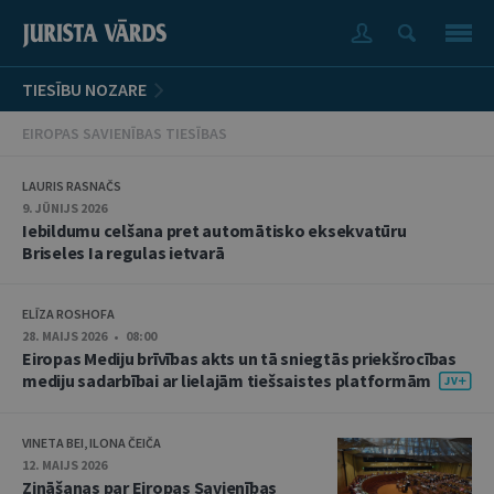
TIESĪBU NOZARE
EIROPAS SAVIENĪBAS TIESĪBAS
LAURIS RASNAČS
9. JŪNIJS 2026
Iebildumu celšana pret automātisko eksekvatūru
Briseles Ia regulas ietvarā
ELĪZA ROSHOFA
28. MAIJS 2026 • 08:00
Eiropas Mediju brīvības akts un tā sniegtās priekšrocības
mediju sadarbībai ar lielajām tiešsaistes platformām
VINETA BEI, ILONA ČEIČA
12. MAIJS 2026
Zināšanas par Eiropas Savienības