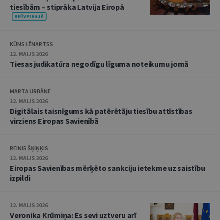
tiesībām – stiprāka Latvija Eiropā
KŪNS LĒNARTSS
12. MAIJS 2026
Tiesas judikatūra negodīgu līguma noteikumu jomā
MARTA URBĀNE
12. MAIJS 2026
Digitālais taisnīgums kā patērētāju tiesību attīstības
virziens Eiropas Savienībā
REINIS ŠĶIŅĶIS
12. MAIJS 2026
Eiropas Savienības mērķēto sankciju ietekme uz saistību
izpildi
12. MAIJS 2026
Veronika Krūmiņa: Es sevi uztveru arī