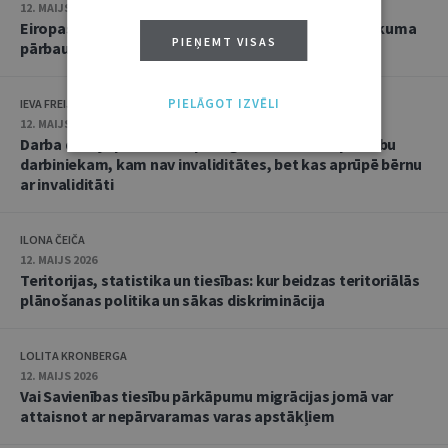
12. MAIJS 2026
Eiropas politiskajai partijai uzliktas sankcijas tiesiskuma
PIEŅEMT VISAS
pārbaude Vispārējā tiesā
PIELĀGOT IZVĒLI
IEVA FREIJA-PEKATI
12. MAIJS 2026
Darba devēja pienākums pielāgot darba laiku par labu
darbiniekam, kam nav invaliditātes, bet kas aprūpē bērnu
ar invaliditāti
ILONA ČEIČA
12. MAIJS 2026
Teritorijas, statistika un tiesības: kur beidzas teritoriālās
plānošanas politika un sākas diskriminācija
LOLITA KRONBERGA
12. MAIJS 2026
Vai Savienības tiesību pārkāpumu migrācijas jomā var
attaisnot ar nepārvaramas varas apstākļiem