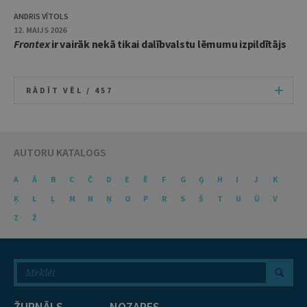
ANDRIS VĪTOLS
12. MAIJS 2026
Frontex
ir vairāk nekā tikai dalībvalstu lēmumu izpildītājs
RĀDĪT VĒL /
457
AUTORU KATALOGS
A
Ā
B
C
Č
D
E
Ē
F
G
Ģ
H
I
J
K
Ķ
L
Ļ
M
N
Ņ
O
P
R
S
Š
T
U
Ū
V
Z
Ž
ŽURNĀLS
NOZARES