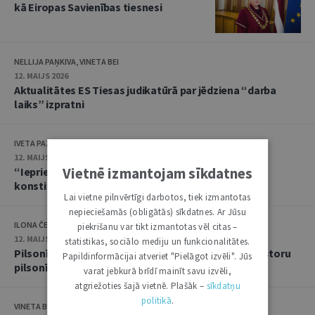
kā Eiropas Savienības tiesnesi
NELLIJA PAŅKIVA, VINETA BEI
12. MAIJS 2026
Aktualitātes ES Tiesas judikatūrā par jēdziena “darba
laiks” izpratni
IVETA PAZARE
12. MAIJS 2026
Vietnē izmantojam sīkdatnes
“Iepriekš nepieredzēts dumpis”: ES Tiesa un Polijas
konstitucionālās krīzes juridiskās sekas
Lai vietne pilnvērtīgi darbotos, tiek izmantotas
nepieciešamās (obligātās) sīkdatnes. Ar Jūsu
ILONA ČEIČA
piekrišanu var tikt izmantotas vēl citas –
12. MAIJS 2026
statistikas, sociālo mediju un funkcionalitātes.
Pilsonība pret naudu? ES Tiesa noraida Maltas investoru
Papildinformācijai atveriet "Pielāgot izvēli". Jūs
pilsonības shēmu
varat jebkurā brīdī mainīt savu izvēli,
atgriežoties šajā vietnē. Plašāk –
sīkdatņu
politikā
.
VINETA BEI