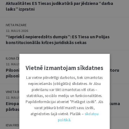
Aktualitātes ES Tiesas judikatūrā par jēdziena “darba
laiks” izpratni
IVETA PAZARE
12. MAIJS 2026
“Iepriekš nepieredzēts dumpis”: ES Tiesa un Polijas
konstitucionālās krīzes juridiskās sekas
ILONA ČEIČA
12. MAIJS 2026
Vietnē izmantojam sīkdatnes
Pilsonība pret naudu? ES Tiesa noraida Maltas investoru
pilsonības shēmu
Lai vietne pilnvērtīgi darbotos, tiek izmantotas
nepieciešamās (obligātās) sīkdatnes. Ar Jūsu
piekrišanu var tikt izmantotas vēl citas –
VINETA BEI
statistikas, sociālo mediju un funkcionalitātes.
12. MAIJS 2026
Papildinformācijai atveriet "Pielāgot izvēli". Jūs
Eiropas politiskajai partijai uzliktas sankcijas tiesiskuma
varat jebkurā brīdī mainīt savu izvēli,
pārbaude Vispārējā tiesā
atgriežoties šajā vietnē. Plašāk –
sīkdatņu
politikā
.
IEVA FREIJA-PEKATI