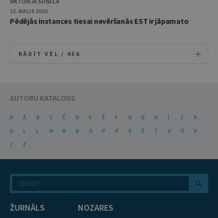
VIKTORIJA SOŅECA
12. MAIJS 2026
Pēdējās instances tiesai nevēršanās EST ir jāpamato
RĀDĪT VĒL /
456
AUTORU KATALOGS
A
Ā
B
C
Č
D
E
Ē
F
G
Ģ
H
I
J
K
Ķ
L
Ļ
M
N
Ņ
O
P
R
S
Š
T
U
Ū
V
Z
Ž
ŽURNĀLS
NOZARES