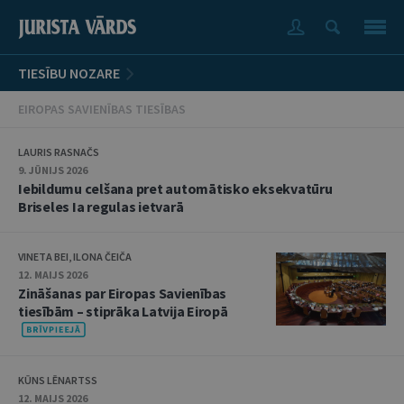
TIESĪBU NOZARE
EIROPAS SAVIENĪBAS TIESĪBAS
LAURIS RASNAČS
9. JŪNIJS 2026
Iebildumu celšana pret automātisko eksekvatūru
Briseles Ia regulas ietvarā
VINETA BEI, ILONA ČEIČA
12. MAIJS 2026
Zināšanas par Eiropas Savienības
tiesībām – stiprāka Latvija Eiropā
KŪNS LĒNARTSS
12. MAIJS 2026