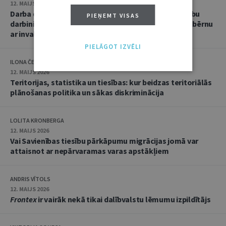
12. MAIJS 2026
Darba devēja pienākums pielāgot darba laiku par labu
PIEŅEMT VISAS
darbiniekam, kam nav invaliditātes, bet kas aprūpē bērnu
ar invaliditāti
PIELĀGOT IZVĒLI
ILONA ČEIČA
12. MAIJS 2026
Teritorijas, statistika un tiesības: kur beidzas teritoriālās
plānošanas politika un sākas diskriminācija
LOLITA KRONBERGA
12. MAIJS 2026
Vai Savienības tiesību pārkāpumu migrācijas jomā var
attaisnot ar nepārvaramas varas apstākļiem
ANDRIS VĪTOLS
12. MAIJS 2026
Frontex
ir vairāk nekā tikai dalībvalstu lēmumu izpildītājs