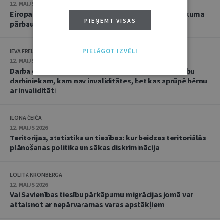
12. MAIJS 2026
Eiropas politiskajai partijai uzliktas sankcijas tiesiskuma
PIEŅEMT VISAS
pārbaude Vispārējā tiesā
PIELĀGOT IZVĒLI
IEVA FREIJA-PEKATI
12. MAIJS 2026
Darba devēja pienākums pielāgot darba laiku par labu
darbiniekam, kam nav invaliditātes, bet kas aprūpē bērnu
ar invaliditāti
ILONA ČEIČA
12. MAIJS 2026
Teritorijas, statistika un tiesības: kur beidzas teritoriālās
plānošanas politika un sākas diskriminācija
LOLITA KRONBERGA
12. MAIJS 2026
Vai Savienības tiesību pārkāpumu migrācijas jomā var
attaisnot ar nepārvaramas varas apstākļiem