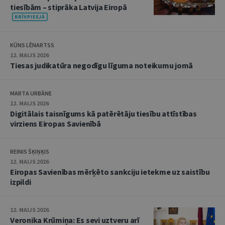
tiesībām – stiprāka Latvija Eiropā
KŪNS LĒNARTSS
12. MAIJS 2026
Tiesas judikatūra negodīgu līguma noteikumu jomā
MARTA URBĀNE
12. MAIJS 2026
Digitālais taisnīgums kā patērētāju tiesību attīstības
virziens Eiropas Savienībā
REINIS ŠĶIŅĶIS
12. MAIJS 2026
Eiropas Savienības mērķēto sankciju ietekme uz saistību
izpildi
12. MAIJS 2026
Veronika Krūmiņa: Es sevi uztveru arī