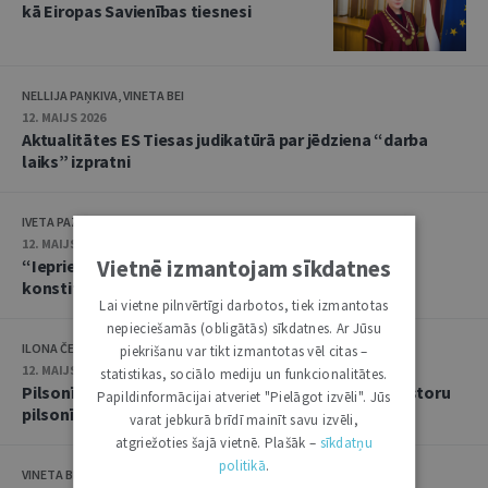
kā Eiropas Savienības tiesnesi
NELLIJA PAŅKIVA, VINETA BEI
12. MAIJS 2026
Aktualitātes ES Tiesas judikatūrā par jēdziena “darba
laiks” izpratni
IVETA PAZARE
12. MAIJS 2026
Vietnē izmantojam sīkdatnes
“Iepriekš nepieredzēts dumpis”: ES Tiesa un Polijas
konstitucionālās krīzes juridiskās sekas
Lai vietne pilnvērtīgi darbotos, tiek izmantotas
nepieciešamās (obligātās) sīkdatnes. Ar Jūsu
ILONA ČEIČA
piekrišanu var tikt izmantotas vēl citas –
12. MAIJS 2026
statistikas, sociālo mediju un funkcionalitātes.
Pilsonība pret naudu? ES Tiesa noraida Maltas investoru
Papildinformācijai atveriet "Pielāgot izvēli". Jūs
pilsonības shēmu
varat jebkurā brīdī mainīt savu izvēli,
atgriežoties šajā vietnē. Plašāk –
sīkdatņu
politikā
.
VINETA BEI