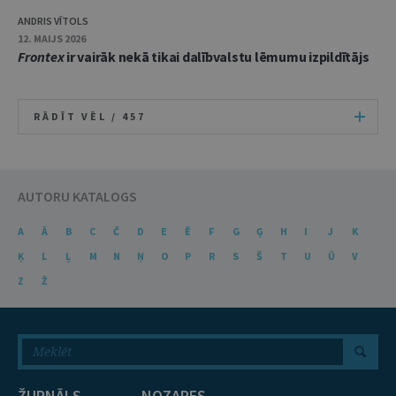
ANDRIS VĪTOLS
12. MAIJS 2026
Frontex
ir vairāk nekā tikai dalībvalstu lēmumu izpildītājs
RĀDĪT VĒL /
457
AUTORU KATALOGS
A
Ā
B
C
Č
D
E
Ē
F
G
Ģ
H
I
J
K
Ķ
L
Ļ
M
N
Ņ
O
P
R
S
Š
T
U
Ū
V
Z
Ž
ŽURNĀLS
NOZARES