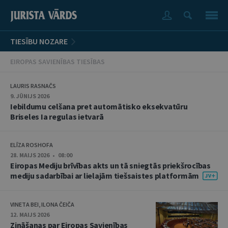
TIESĪBU NOZARE
EIROPAS SAVIENĪBAS TIESĪBAS
LAURIS RASNAČS
9. JŪNIJS 2026
Iebildumu celšana pret automātisko eksekvatūru
Briseles Ia regulas ietvarā
ELĪZA ROSHOFA
28. MAIJS 2026 • 08:00
Eiropas Mediju brīvības akts un tā sniegtās priekšrocības
mediju sadarbībai ar lielajām tiešsaistes platformām
VINETA BEI, ILONA ČEIČA
12. MAIJS 2026
Zināšanas par Eiropas Savienības