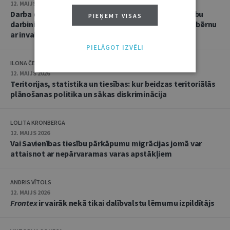
12. MAIJS 2026
Darba devēja pienākums pielāgot darba laiku par labu
PIEŅEMT VISAS
darbiniekam, kam nav invaliditātes, bet kas aprūpē bērnu
ar invaliditāti
PIELĀGOT IZVĒLI
ILONA ČEIČA
12. MAIJS 2026
Teritorijas, statistika un tiesības: kur beidzas teritoriālās
plānošanas politika un sākas diskriminācija
LOLITA KRONBERGA
12. MAIJS 2026
Vai Savienības tiesību pārkāpumu migrācijas jomā var
attaisnot ar nepārvaramas varas apstākļiem
ANDRIS VĪTOLS
12. MAIJS 2026
Frontex
ir vairāk nekā tikai dalībvalstu lēmumu izpildītājs