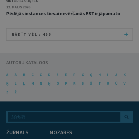
VIKTORIJA SOŅECA
12. MAIJS 2026
Pēdējās instances tiesai nevēršanās EST ir jāpamato
RĀDĪT VĒL /
456
AUTORU KATALOGS
A
Ā
B
C
Č
D
E
Ē
F
G
Ģ
H
I
J
K
Ķ
L
Ļ
M
N
Ņ
O
P
R
S
Š
T
U
Ū
V
Z
Ž
ŽURNĀLS
NOZARES