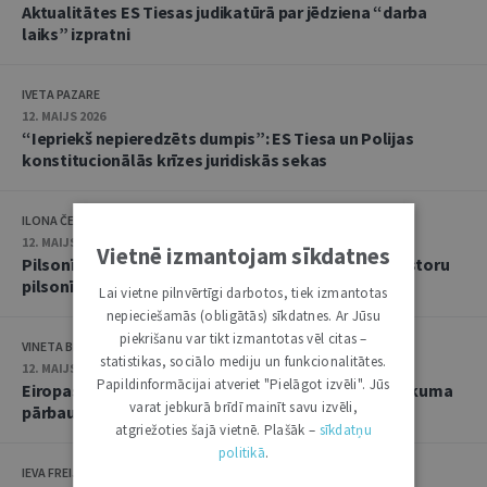
Aktualitātes ES Tiesas judikatūrā par jēdziena “darba
laiks” izpratni
IVETA PAZARE
12. MAIJS 2026
“Iepriekš nepieredzēts dumpis”: ES Tiesa un Polijas
konstitucionālās krīzes juridiskās sekas
ILONA ČEIČA
12. MAIJS 2026
Vietnē izmantojam sīkdatnes
Pilsonība pret naudu? ES Tiesa noraida Maltas investoru
pilsonības shēmu
Lai vietne pilnvērtīgi darbotos, tiek izmantotas
nepieciešamās (obligātās) sīkdatnes. Ar Jūsu
piekrišanu var tikt izmantotas vēl citas –
VINETA BEI
statistikas, sociālo mediju un funkcionalitātes.
12. MAIJS 2026
Papildinformācijai atveriet "Pielāgot izvēli". Jūs
Eiropas politiskajai partijai uzliktas sankcijas tiesiskuma
varat jebkurā brīdī mainīt savu izvēli,
pārbaude Vispārējā tiesā
atgriežoties šajā vietnē. Plašāk –
sīkdatņu
politikā
.
IEVA FREIJA-PEKATI