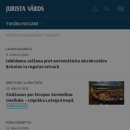
TIESĪBU NOZARE
EIROPAS SAVIENĪBAS TIESĪBAS
LAURIS RASNAČS
9. JŪNIJS 2026
Iebildumu celšana pret automātisko eksekvatūru
Briseles Ia regulas ietvarā
VINETA BEI, ILONA ČEIČA
12. MAIJS 2026
Zināšanas par Eiropas Savienības
tiesībām – stiprāka Latvija Eiropā
KŪNS LĒNARTSS
12. MAIJS 2026