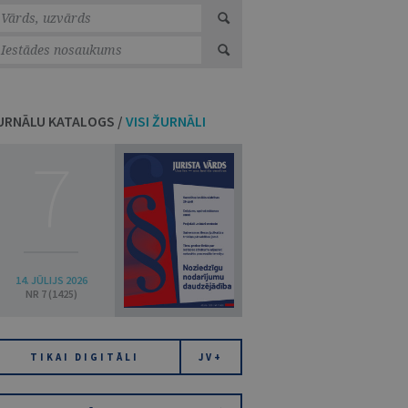
URNĀLU KATALOGS /
VISI ŽURNĀLI
7
14. JŪLIJS 2026
NR 7 (1425)
TIKAI DIGITĀLI
JV+