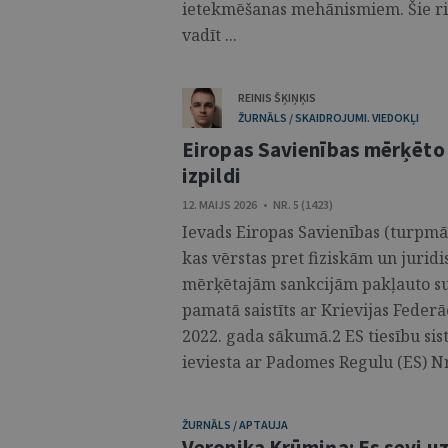
ietekmēšanas mehānismiem. Šie ris
vadīt ...
REINIS ŠĶIŅĶIS
ŽURNĀLS / SKAIDROJUMI. VIEDOKĻI
Eiropas Savienības mērķēto 
izpildi
12. MAIJS 2026 • NR. 5 (1423)
Ievads Eiropas Savienības (turpmāk
kas vērstas pret fiziskām un juri
mērķētajām sankcijām pakļauto subj
pamatā saistīts ar Krievijas Feder
2022. gada sākumā.2 ES tiesību sis
ieviesta ar Padomes Regulu (ES) Nr
ŽURNĀLS / APTAUJA
Veronika Krūmiņa: Es sevi uz