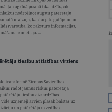
ir būtiska nozīme Eiropas Savienības
mā. Jau agrīnā posmā tika atzīts, cik
vienlaikus nodrošinot augstu patērētāju
pamatā ir atziņa, ka starp tirgotājiem un
īdzsvarotība, ko raksturo informācijas,
ināšanu asimetrija. ...
Ž
ērētāju tiesību attīstības virziens
iski transformē Eiropas Savienības
laikus radot jaunus riskus patērētāja
 patērētāju tiesību aizsardzības
ā vidē uzņēmēji arvien plašāk balstās uz
lizāciju un patērētāja uzvedības