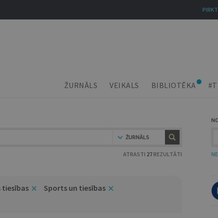
PIRKT
ŽURNĀLS
VEIKALS
BIBLIOTĒKA
#T
N
ŽURNĀLS
ATRASTI
27
REZULTĀTI
NE
 tiesības
Sports un tiesības