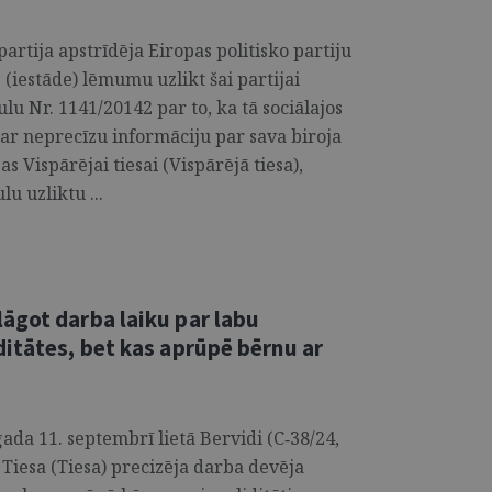
partija apstrīdēja Eiropas politisko partiju
 (iestāde) lēmumu uzlikt šai partijai
lu Nr. 1141/20142 par to, ka tā sociālajos
s ar neprecīzu informāciju par sava biroja
as Vispārējai tiesai (Vispārējā tiesa),
u uzliktu ...
āgot darba laiku par labu
itātes, bet kas aprūpē bērnu ar
ada 11. septembrī lietā Bervidi (C‑38/24,
 Tiesa (Tiesa) precizēja darba devēja