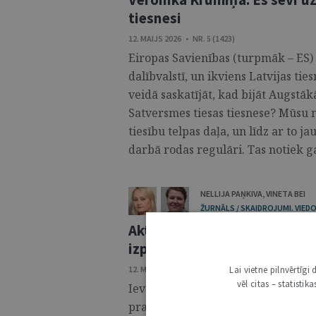
tiesnesi
12. MAIJS 2026 • NR. 5 (1423)
Eiropas Savienības (turpmāk – ES)
dalībvalstī, un ikviens Latvijas tiesn
veidā saskatījāt, kad bijāt Augstāk
Satversmes tiesas tiesnese? Mūsu n
tiesību telpas daļa, un līdz ar to
darbā rodas regulāri. Tas notiek ga
NELLIJA PAŅKIVA
,
VINETA BEI
ŽURNĀLS / SKAIDROJUMI. VIEDO
Aktualitātes ES Tiesas judik
izpratni
12. MAIJS 2026 • NR. 5 (1423)
Lai vietne pilnvērtīg
vēl citas – statisti
Ievads Eiropas Savienības (turpmāk
prasības, lai uzlabotu darba ņēmēj