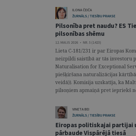
ILONA ČEIČA
ŽURNĀLS / TIESĪBU PRAKSE
Pilsonība pret naudu? ES Ti
pilsonības shēmu
12. MAIJS 2026 • NR. 5 (1423)
Lieta C‑181/231 ir par Eiropas Ko
neizpildi saistībā ar tās investoru
Naturalisation for Exceptional Ser
piešķiršana naturalizācijas kārtīb
veidā)). Komisija uzskatīja, ka Malt
pilsoņiem apmaiņā pret iepriekš n
VINETA BEI
ŽURNĀLS / TIESĪBU PRAKSE
Eiropas politiskajai partijai
pārbaude Vispārējā tiesā