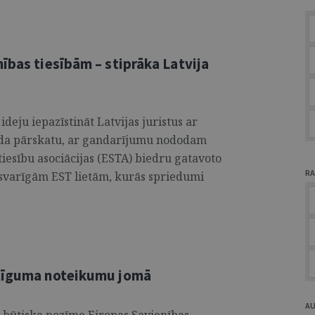
ības tiesībām – stiprāka Latvija
deju iepazīstināt Latvijas juristus ar
gada pārskatu, ar gandarījumu nododam
tiesību asociācijas (ESTA) biedru gatavoto
RA
varīgām EST lietām, kurās spriedumi
 līguma noteikumu jomā
A