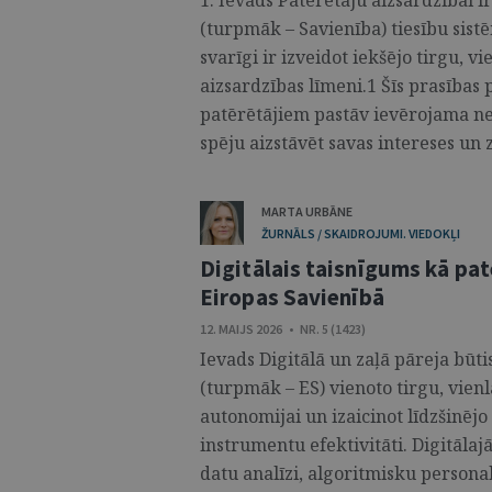
1. Ievads Patērētāju aizsardzībai 
(turpmāk – Savienība) tiesību sistē
svarīgi ir izveidot iekšējo tirgu, 
aizsardzības līmeni.1 Šīs prasības 
patērētājiem pastāv ievērojama nel
spēju aizstāvēt savas intereses un z
MARTA URBĀNE
ŽURNĀLS / SKAIDROJUMI. VIEDOKĻI
Digitālais taisnīgums kā pat
Eiropas Savienībā
12. MAIJS 2026 • NR. 5 (1423)
Ievads Digitālā un zaļā pāreja būt
(turpmāk – ES) vienoto tirgu, vien
autonomijai un izaicinot līdzšinējo
instrumentu efektivitāti. Digitālaj
datu analīzi, algoritmisku persona