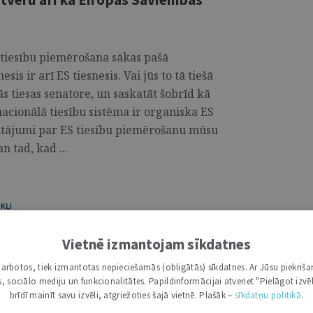
 tiesību piemērošana sākas pašā
esis ir arī ES tiesnesis. Vai jūs to tā tiešā
ās tiesas senatore, un saskatāt šobrīd kā
acionālā tiesību sistēma ir organiska ES
 jautājumi par ES tiesību piemērošanu mūsu
n tad, kad ...
KĻI
atūrā par jēdziena “darba laiks”
Vietnē izmantojam sīkdatnes
i darbotos, tiek izmantotas nepieciešamās (obligātās) sīkdatnes. Ar Jūsu piekriša
kas, sociālo mediju un funkcionalitātes. Papildinformācijai atveriet "Pielāgot izvēl
 – ES) tiesībās ir noteiktas minimālās
brīdī mainīt savu izvēli, atgriežoties šajā vietnē. Plašāk –
sīkdatņu politikā
.
u dzīves un darba apstākļus, tuvinot