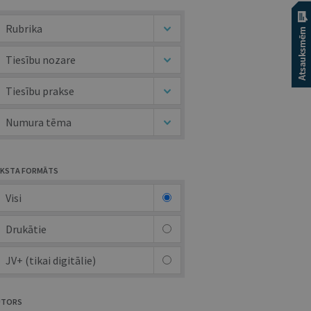
Rubrika
Tiesību nozare
Tiesību prakse
Numura tēma
KSTA FORMĀTS
Visi
Drukātie
JV+ (tikai digitālie)
UTORS