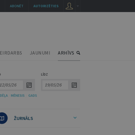
ABONĒT
AUTORIZĒTIES
EIRDARBS
JAUNUMI
ARHĪVS
O
LĪDZ
DĒĻA
/
MĒNESIS
/
GADS
ŽURNĀLS