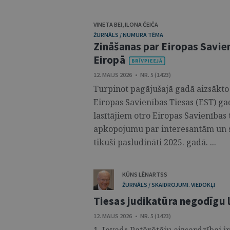
VINETA BEI
,
ILONA ČEIČA
ŽURNĀLS / NUMURA TĒMA
Zināšanas par Eiropas Savien
Eiropā
12. MAIJS 2026 • NR. 5 (1423)
Turpinot pagājušajā gadā aizsākto i
Eiropas Savienības Tiesas (EST) 
lasītājiem otro Eiropas Savienības 
apkopojumu par interesantām un s
tikuši pasludināti 2025. gadā. ...
KŪNS LĒNARTSS
ŽURNĀLS / SKAIDROJUMI. VIEDOKĻI
Tiesas judikatūra negodīgu
12. MAIJS 2026 • NR. 5 (1423)