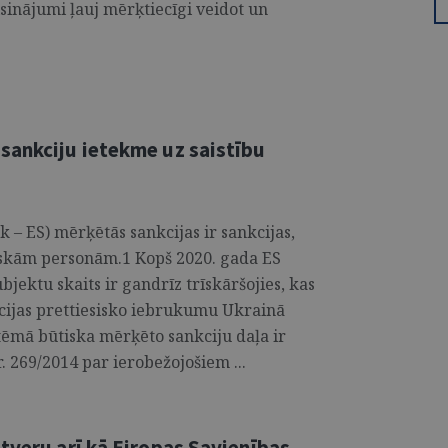
inājumi ļauj mērķtiecīgi veidot un
sankciju ietekme uz saistību
 – ES) mērķētās sankcijas ir sankcijas,
diskām personām.1 Kopš 2020. gada ES
ektu skaits ir gandrīz trīskāršojies, kas
ācijas prettiesisko iebrukumu Ukrainā
tēmā būtiska mērķēto sankciju daļa ir
. 269/2014 par ierobežojošiem ...
tveru arī kā Eiropas Savienības