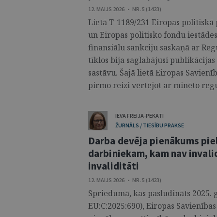
12. MAIJS 2026 • NR. 5 (1423)
Lietā T-1189/231 Eiropas politiskā 
un Eiropas politisko fondu iestādes
finansiālu sankciju saskaņā ar Regu
tīklos bija saglabājusi publikācija
sastāvu. Šajā lietā Eiropas Savienīb
pirmo reizi vērtējot ar minēto regul
IEVA FREIJA-PEKATI
ŽURNĀLS / TIESĪBU PRAKSE
Darba devēja pienākums piel
darbiniekam, kam nav invalid
invaliditāti
12. MAIJS 2026 • NR. 5 (1423)
Spriedumā, kas pasludināts 2025. g
EU:C:2025:690), Eiropas Savienības