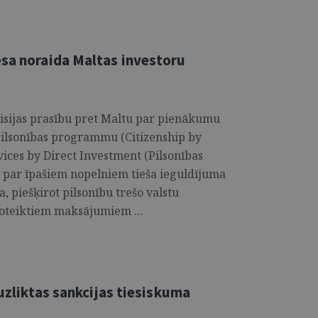
esa noraida Maltas investoru
misijas prasību pret Maltu par pienākumu
 pilsonības programmu (Citizen­ship by
vices by Direct Investment (Pilsonības
ā par īpašiem nopelniem tieša ieguldījuma
a, piešķirot pilsonību trešo valstu
oteiktiem maksājumiem ...
 uzliktas sankcijas tiesiskuma