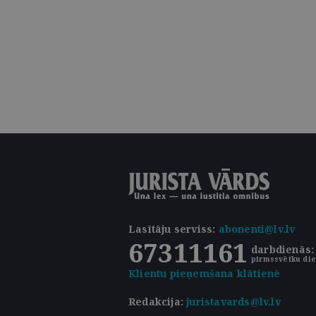
Lasītāju serviss
:
abonenti@lv.lv
67311161
darbdienās: 
pirmssvētku die
Klientu pieņemšana klātienē
Redakcija:
juristavards@lv.lv