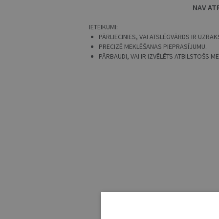
NAV AT
IETEIKUMI:
PĀRLIECINIES, VAI ATSLĒGVĀRDS IR UZRAKS
PRECIZĒ MEKLĒŠANAS PIEPRASĪJUMU.
PĀRBAUDI, VAI IR IZVĒLĒTS ATBILSTOŠS 