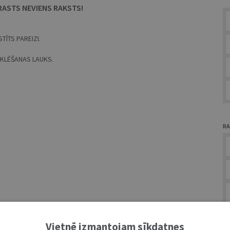
RASTS NEVIENS RAKSTS!
TĪTS PAREIZI.
MEKLĒŠANAS LAUKS.
RA
A
Vietnē izmantojam sīkdatnes