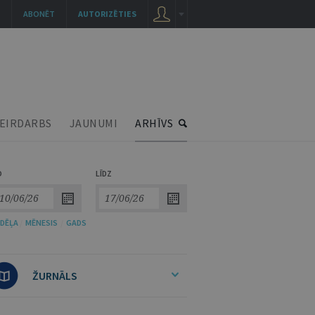
ABONĒT
AUTORIZĒTIES
EIRDARBS
JAUNUMI
ARHĪVS
O
LĪDZ
DĒĻA
/
MĒNESIS
/
GADS
ŽURNĀLS