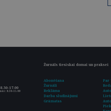
Žurnāls tiesiskai domai un praksei
Abonēšana
Par 
Žurnāli
Reda
8.30–17.00
Reklāma
Aut
nās: 8.30–15.00
Darba sludinājumi
Liet
Grāmatas
Auto
Pie
Kont