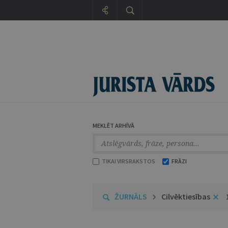
MEKLĒT ARHĪVĀ
TIKAI VIRSRAKSTOS
FRĀZI
ŽURNĀLS
Cilvēktiesības