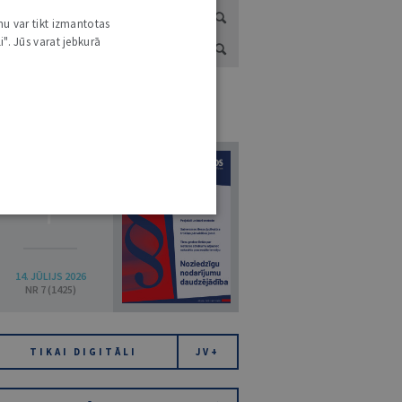
nu var tikt izmantotas
i". Jūs varat jebkurā
URNĀLU KATALOGS /
VISI ŽURNĀLI
7
14. JŪLIJS 2026
NR 7 (1425)
TIKAI DIGITĀLI
JV+