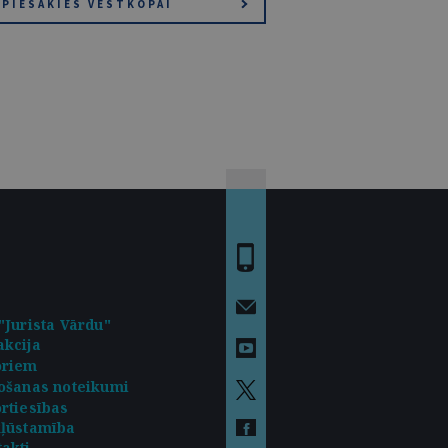
PIESAKIES VĒSTKOPAI
"Jurista Vārdu"
kcija
oriem
ošanas noteikumi
rtiesības
kļūstamība
akti