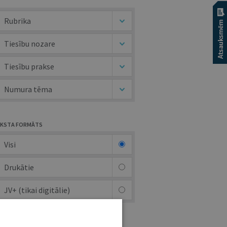
Rubrika
Tiesību nozare
Tiesību prakse
Numura tēma
KSTA FORMĀTS
Visi
Drukātie
JV+ (tikai digitālie)
UTORS