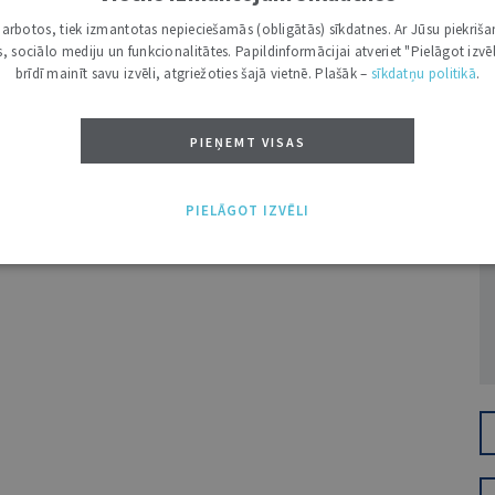
i darbotos, tiek izmantotas nepieciešamās (obligātās) sīkdatnes. Ar Jūsu piekriša
kas, sociālo mediju un funkcionalitātes. Papildinformācijai atveriet "Pielāgot izvēl
brīdī mainīt savu izvēli, atgriežoties šajā vietnē. Plašāk –
sīkdatņu politikā
.
PIEŅEMT VISAS
Ž
PIELĀGOT IZVĒLI