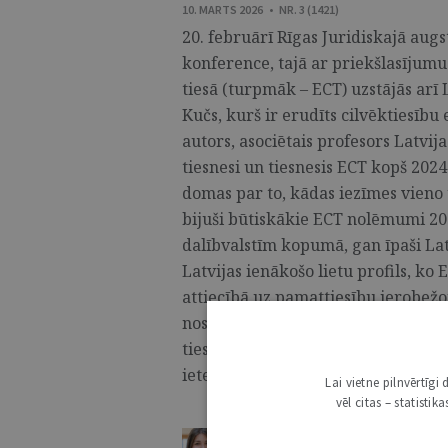
10. MARTS 2026 • NR. 3 (1421)
20. februārī Rīgas Juridiskajā augs
konference, tajā ar priekšlasījumu
tiesā (turpmāk – ECT) uzstājās arī L
Kučs, kurš ir erudīts cilvēktiesī
autors, asociētais profesors Latvija
tiesnesi un tiesnesis ECT kopš 2024
domas par to, kādas iezīmes vieno 
bijuši būtiskākie ECT nolēmumi 2
dalībvalstīm kopumā, gan īpaši Latv
Latvijas ienākošo lietu profils, ko
attiecībā uz pamattiesību ierobež
nosaka, kuras lietas ir principiāli 
tiesnesis un kāda būs Eiropas Cilv
ietekme. ...
Lai vietne pilnvērtīg
vēl citas – statisti
ELĪNA LUĪZE VĪTOLA
,
ANETE PI