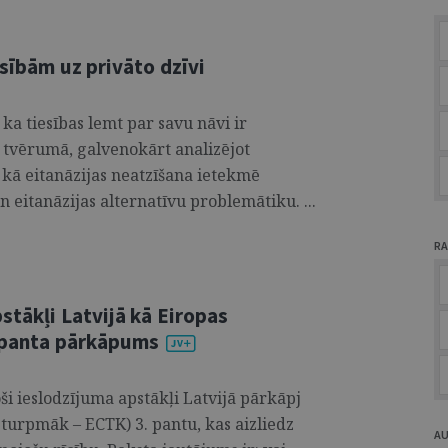
esībām uz privāto dzīvi
 ka tiesības lemt par savu nāvi ir
i tvērumā, galvenokārt analizējot
., kā eitanāzijas neatzīšana ietekmē
n eitanāzijas alternatīvu problemātiku. ...
RA
stākļi Latvijā kā Eiropas
. panta pārkāpums
oši ieslodzījuma apstākļi Latvijā pārkāpj
(turpmāk – ECTK) 3. pantu, kas aizliedz
A