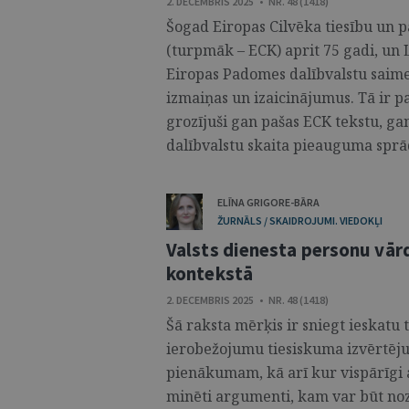
2. DECEMBRIS 2025 • NR. 48 (1418)
Šogad Eiropas Cilvēka tiesību un 
(turpmāk – ECK) aprit 75 gadi, un 
Eiropas Padomes dalībvalstu saimei
izmaiņas un izaicinājumus. Tā ir p
grozījuši gan pašas ECK tekstu, gan 
dalībvalstu skaita pieauguma sprādz
ELĪNA GRIGORE-BĀRA
ŽURNĀLS / SKAIDROJUMI. VIEDOKĻI
Valsts dienesta personu vār
kontekstā
2. DECEMBRIS 2025 • NR. 48 (1418)
Šā raksta mērķis ir sniegt ieskatu 
ierobežojumu tiesiskuma izvērtējum
pienākumam, kā arī kur vispārīgi a
minēti argumenti, kam var būt no