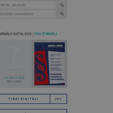
URNĀLU KATALOGS /
VISI ŽURNĀLI
7
14. JŪLIJS 2026
NR 7 (1425)
TIKAI DIGITĀLI
JV+