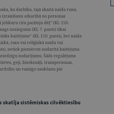
ka, ka darbība, tajā skaitā naida runa,
s izraisīšanu atkarībā no personas
 jebkuru citu pazīmju dēļ” (KL 150.
smags noziegums (KL 7. pants) tikai
ūtisks kaitējums” (KL 150. pants), bet naida
iskā, rasu vai reliģiskā naida vai
ants), netiek piemērots nodarītā kaitējuma
 noziedzīgu nodarījumu. Šāds regulējums
etes, geji, biseksuāļi, transpersonas,
zsardzību un vainīgo saukšanu pie
s skatīja sistēmiskas cilvēktiesību