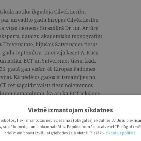
tskolā notika ikgadējā Cilvēktiesību
 par aizvadīto gadu Eiropas Cilvēktiesību
atvijas tiesnesis Strasbūrā Dr. iur. Artūrs
bu eksperts, daudzu akadēmisku monogrāfiju
s Universitātē, bijušais Satversmes tiesas
. gada septembra. Intervijā lasiet A. Kuča
un nošķir ECT un Satversmes tiesu, kādi
025. gadā gan visām 46 Eiropas Padomes
ijai. Kā pēdējos gados ir izmainījies no
 ECT cer sagaidīt valsts tiesu nolēmumos
ojumu pamatojumu, kā arī kā ECT iekšienē
svarīgas, ko var ietekmēt atsevišķs
Vietnē izmantojam sīkdatnes
ēktiesību konvencijas 16. protokola
i darbotos, tiek izmantotas nepieciešamās (obligātās) sīkdatnes. Ar Jūsu piekriša
kas, sociālo mediju un funkcionalitātes. Papildinformācijai atveriet "Pielāgot izvēl
brīdī mainīt savu izvēli, atgriežoties šajā vietnē. Plašāk –
sīkdatņu politikā
.
ĻKA