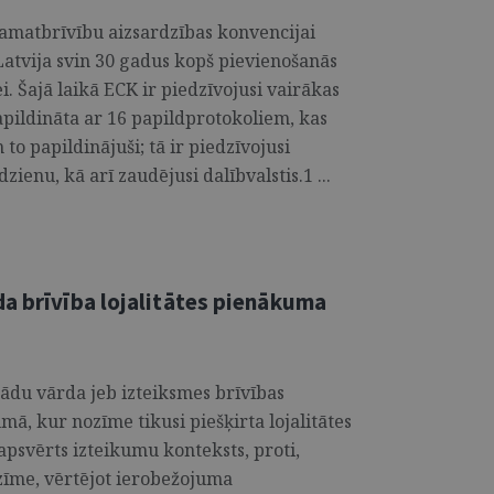
pamatbrīvību aizsardzības konvencijai
Latvija svin 30 gadus kopš pievienošanās
. Šajā laikā ECK ir piedzīvojusi vairākas
apildināta ar 16 papildprotokoliem, kas
to papildinājuši; tā ir piedzīvojusi
ienu, kā arī zaudējusi dalībvalstis.1 ...
da brīvība lojalitātes pienākuma
tādu vārda jeb izteiksmes brīvības
ā, kur nozīme tikusi piešķirta lojalitātes
psvērts izteikumu konteksts, proti,
zīme, vērtējot ierobežojuma