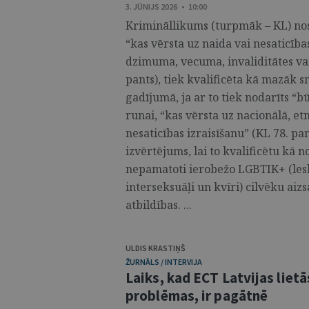
3. JŪNIJS 2026 • 10:00
Krimināllikums (turpmāk – KL) nosa
“kas vērsta uz naida vai nesaticība
dzimuma, vecuma, invaliditātes vai
pants), tiek kvalificēta kā mazāk 
gadījumā, ja ar to tiek nodarīts “b
runai, “kas vērsta uz nacionālā, etn
nesaticības izraisīšanu” (KL 78. p
izvērtējums, lai to kvalificētu kā
nepamatoti ierobežo LGBTIK+ (lesbi
interseksuāļi un kvīri) cilvēku ai
atbildības. ...
ULDIS KRASTIŅŠ
ŽURNĀLS / INTERVIJA
Laiks, kad ECT Latvijas lietā
problēmas, ir pagātnē