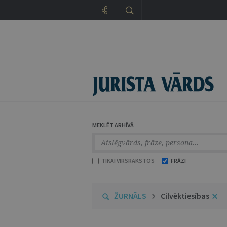
MEKLĒT ARHĪVĀ
TIKAI VIRSRAKSTOS
FRĀZI
ŽURNĀLS
Cilvēktiesības