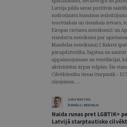
spīdzināšanu, necilvēcīgu un pazem
Latvija pilda savas pozitīvās saistī
nodrošinātu humānus ieslodzījuma 
teorētiskais un tiesiskais ietvars, t
Eiropas cietumu noteikumi1 un Ap
standarta noteikumi par apiešanos
Mandelas noteikumi).2 Rakstā īpaši 
pārapdzīvotība, higiēna un sanitār
apgaismojumam un ventilācijai, kā 
aktivitātēm ārpus telpām. Šie stan
Cilvēktiesību tiesas (turpmāk – ECT
ziņojumus. ...
JURIS MARTINS
ŽURNĀLS / VIEDOKLIS
Naida runas pret LGBTIK+ p
Latvijā starptautisko cilvēk