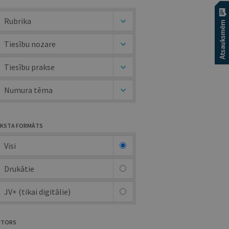
Rubrika
Tiesību nozare
Tiesību prakse
Numura tēma
KSTA FORMĀTS
Visi
Drukātie
JV+ (tikai digitālie)
UTORS