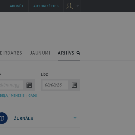
ABONĒT
AUTORIZĒTIES
EIRDARBS
JAUNUMI
ARHĪVS
O
LĪDZ
DĒĻA
/
MĒNESIS
/
GADS
ŽURNĀLS