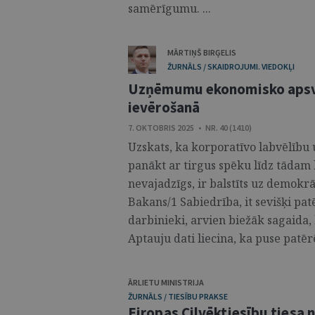
samērīgumu. ...
MĀRTIŅŠ BIRĢELIS
ŽURNĀLS / SKAIDROJUMI. VIEDOKĻI
Uzņēmumu ekonomisko apsvē
ievērošanā
7. OKTOBRIS 2025 • NR. 40 (1410)
Uzskats, ka korporatīvo labvēlību 
panākt ar tirgus spēku līdz tādam
nevajadzīgs, ir balstīts uz demokr
Bakans/1 Sabiedrība, it sevišķi pa
darbinieki, arvien biežāk sagaida,
Aptauju dati liecina, ka puse patērēt
ĀRLIETU MINISTRIJA
ŽURNĀLS / TIESĪBU PRAKSE
Eiropas Cilvēktiesību tiesa 