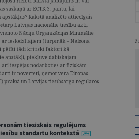
ojošu rīcību. Raksta jautājums ir: vai
bas saskaņā ar ECTK 3. pantu, lai
apstākļus? Rakstā analizēts attiecīgais
ostarp Latvijas nacionālie tiesību akti,
vienoto Nāciju Organizācijas Minimālie
 ar ieslodzītajiem (turpmāk – Nelsona
Ž
pētīti tādi kritiski faktori kā
ie apstākļi, piekļuve dabiskajam
arī iespējas nodarboties ar fiziskām
darti ir novērtēti, ņemot vērā Eiropas
) praksi un Latvijas tiesībsarga regulāros
ersonām tiesiskais regulējums
tiesību standartu kontekstā