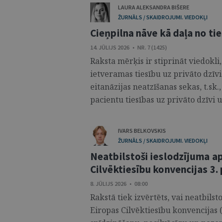
LAURA ALEKSANDRA BIŠERE
ŽURNĀLS / SKAIDROJUMI. VIEDOKĻI
Cieņpilna nāve kā daļa no ti
14. JŪLIJS 2026 • NR. 7 (1425)
Raksta mērķis ir stiprināt viedokli,
ietveramas tiesību uz privāto dzīv
eitanāzijas neatzīšanas sekas, t.sk
pacientu tiesības uz privāto dzīvi u
IVARS BELKOVSKIS
ŽURNĀLS / SKAIDROJUMI. VIEDOKĻI
Neatbilstoši ieslodzījuma ap
Cilvēktiesību konvencijas 3
8. JŪLIJS 2026 • 08:00
Rakstā tiek izvērtēts, vai neatbilst
Eiropas Cilvēktiesību konvencijas 