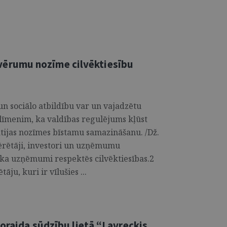
rumu nozīme cilvēktiesību
un sociālo atbildību var un vajadzētu
 līmenim, ka valdības regulējums kļūst
ātijas nozīmes bīstamu samazināšanu. /Dž.
tērētāji, investori un uzņēmumu
 ka uzņēmumi respektēs cilvēktiesības.2
āju, kuri ir vīlušies ...
noraida sūdzību lietā “Lavreckis