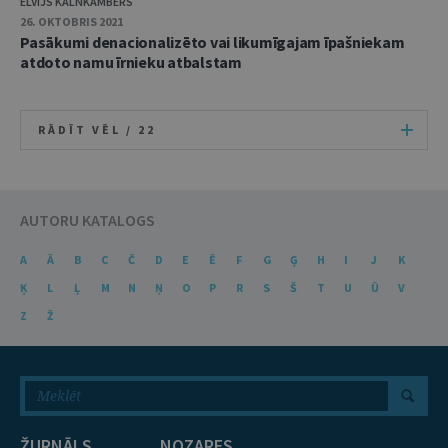
ELVIJS KALNKAMBERS
26. OKTOBRIS 2021
Pasākumi denacionalizēto vai likumīgajam īpašniekam
atdoto namu īrnieku atbalstam
RĀDĪT VĒL /
22
AUTORU KATALOGS
A
Ā
B
C
Č
D
E
Ē
F
G
Ģ
H
I
J
K
Ķ
L
Ļ
M
N
Ņ
O
P
R
S
Š
T
U
Ū
V
Z
Ž
ŽURNĀLS
NOZARES