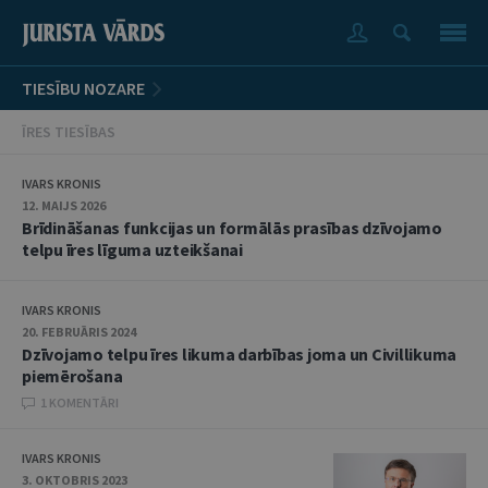
TIESĪBU NOZARE
ĪRES TIESĪBAS
IVARS KRONIS
12. MAIJS 2026
Brīdināšanas funkcijas un formālās prasības dzīvojamo
telpu īres līguma uzteikšanai
IVARS KRONIS
20. FEBRUĀRIS 2024
Dzīvojamo telpu īres likuma darbības joma un Civillikuma
piemērošana
1 KOMENTĀRI
IVARS KRONIS
3. OKTOBRIS 2023