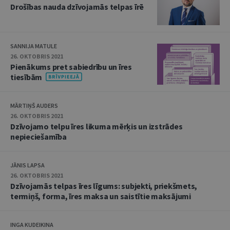
Drošības nauda dzīvojamās telpas īrē
SANNIJA MATULE
26. OKTOBRIS 2021
Pienākums pret sabiedrību un īres
tiesībām
MĀRTIŅŠ AUDERS
26. OKTOBRIS 2021
Dzīvojamo telpu īres likuma mērķis un izstrādes
nepieciešamība
JĀNIS LAPSA
26. OKTOBRIS 2021
Dzīvojamās telpas īres līgums: subjekti, priekšmets,
termiņš, forma, īres maksa un saistītie maksājumi
INGA KUDEIKINA