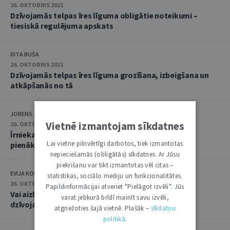
26. OKTOBRIS 2021
Dzīvojamās telpas īres līguma obligātie noteikumi –
tiesiskā regulējuma apskats
DITA BUŠA
26. OKTOBRIS 2021
Dzīvojamās telpas īres līguma grozīšana, izbeigšana un
atkāpšanās no tā
JORENS JAUNOZOLS
Vietnē izmantojam sīkdatnes
26. OKTOBRIS 2021
Īrnieka un mājoklī iemitināto personu tiesības un
Lai vietne pilnvērtīgi darbotos, tiek izmantotas
pienākumi
nepieciešamās (obligātās) sīkdatnes. Ar Jūsu
piekrišanu var tikt izmantotas vēl citas –
EVIJA KOLBERGA
statistikas, sociālo mediju un funkcionalitātes.
26. OKTOBRIS 2021
Papildinformācijai atveriet "Pielāgot izvēli". Jūs
Vai aizliegums izīrētājam netraucēt īrnieku lietot
varat jebkurā brīdī mainīt savu izvēli,
dzīvojamo telpu ir absolūts
atgriežoties šajā vietnē. Plašāk –
sīkdatņu
politikā
.