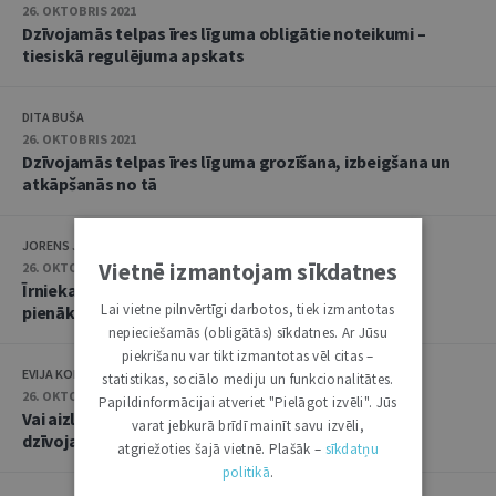
26. OKTOBRIS 2021
Dzīvojamās telpas īres līguma obligātie noteikumi –
tiesiskā regulējuma apskats
DITA BUŠA
26. OKTOBRIS 2021
Dzīvojamās telpas īres līguma grozīšana, izbeigšana un
atkāpšanās no tā
JORENS JAUNOZOLS
Vietnē izmantojam sīkdatnes
26. OKTOBRIS 2021
Īrnieka un mājoklī iemitināto personu tiesības un
Lai vietne pilnvērtīgi darbotos, tiek izmantotas
pienākumi
nepieciešamās (obligātās) sīkdatnes. Ar Jūsu
piekrišanu var tikt izmantotas vēl citas –
EVIJA KOLBERGA
statistikas, sociālo mediju un funkcionalitātes.
26. OKTOBRIS 2021
Papildinformācijai atveriet "Pielāgot izvēli". Jūs
Vai aizliegums izīrētājam netraucēt īrnieku lietot
varat jebkurā brīdī mainīt savu izvēli,
dzīvojamo telpu ir absolūts
atgriežoties šajā vietnē. Plašāk –
sīkdatņu
politikā
.