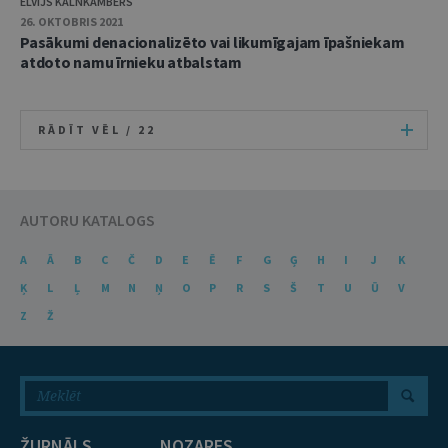
ELVIJS KALNKAMBERS
26. OKTOBRIS 2021
Pasākumi denacionalizēto vai likumīgajam īpašniekam
atdoto namu īrnieku atbalstam
RĀDĪT VĒL /
22
AUTORU KATALOGS
A
Ā
B
C
Č
D
E
Ē
F
G
Ģ
H
I
J
K
Ķ
L
Ļ
M
N
Ņ
O
P
R
S
Š
T
U
Ū
V
Z
Ž
ŽURNĀLS
NOZARES