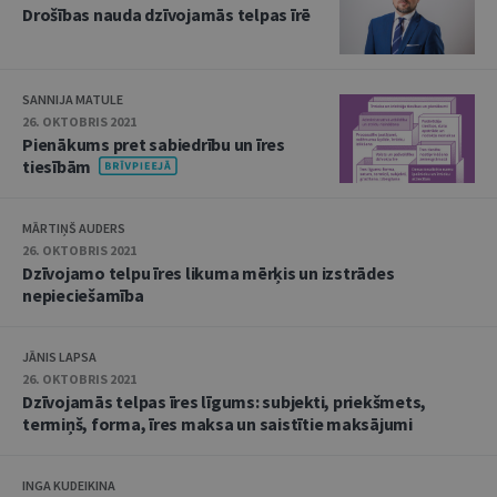
Drošības nauda dzīvojamās telpas īrē
SANNIJA MATULE
26. OKTOBRIS 2021
Pienākums pret sabiedrību un īres
tiesībām
MĀRTIŅŠ AUDERS
26. OKTOBRIS 2021
Dzīvojamo telpu īres likuma mērķis un izstrādes
nepieciešamība
JĀNIS LAPSA
26. OKTOBRIS 2021
Dzīvojamās telpas īres līgums: subjekti, priekšmets,
termiņš, forma, īres maksa un saistītie maksājumi
INGA KUDEIKINA