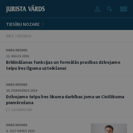
TIESĪBU NOZARE
ĪRES TIESĪBAS
IVARS KRONIS
12. MAIJS 2026
Brīdināšanas funkcijas un formālās prasības dzīvojamo
telpu īres līguma uzteikšanai
IVARS KRONIS
20. FEBRUĀRIS 2024
Dzīvojamo telpu īres likuma darbības joma un Civillikuma
piemērošana
1 KOMENTĀRI
IVARS KRONIS
3. OKTOBRIS 2023