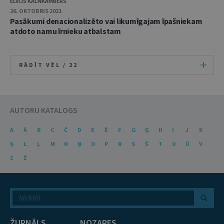
ELVIJS KALNKAMBERS
26. OKTOBRIS 2021
Pasākumi denacionalizēto vai likumīgajam īpašniekam
atdoto namu īrnieku atbalstam
RĀDĪT VĒL /
22
AUTORU KATALOGS
A
Ā
B
C
Č
D
E
Ē
F
G
Ģ
H
I
J
K
Ķ
L
Ļ
M
N
Ņ
O
P
R
S
Š
T
U
Ū
V
Z
Ž
ŽURNĀLS
NOZARES