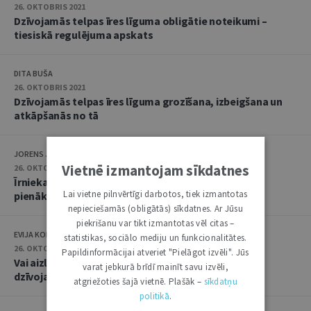
26. OKTOBRIS 2021
Dzīvojamās telpas īres līguma obligātie noteikumi –
tiesiskā regulējuma apskats
DITA BUŠA
26. OKTOBRIS 2021
Dzīvojamās telpas īres līguma grozīšana, izbeigšana un
atkāpšanās no tā
JORENS JAUNOZOLS
Vietnē izmantojam sīkdatnes
26. OKTOBRIS 2021
Īrnieka un mājoklī iemitināto personu tiesības un
Lai vietne pilnvērtīgi darbotos, tiek izmantotas
pienākumi
nepieciešamās (obligātās) sīkdatnes. Ar Jūsu
piekrišanu var tikt izmantotas vēl citas –
EVIJA KOLBERGA
statistikas, sociālo mediju un funkcionalitātes.
26. OKTOBRIS 2021
Papildinformācijai atveriet "Pielāgot izvēli". Jūs
Vai aizliegums izīrētājam netraucēt īrnieku lietot
varat jebkurā brīdī mainīt savu izvēli,
dzīvojamo telpu ir absolūts
atgriežoties šajā vietnē. Plašāk –
sīkdatņu
politikā
.