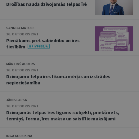
Drošības nauda dzīvojamās telpas īrē
SANNIJA MATULE
26. OKTOBRIS 2021
Pienākums pret sabiedrību un īres
tiesībām
MĀRTIŅŠ AUDERS
26. OKTOBRIS 2021
Dzīvojamo telpu īres likuma mērķis un izstrādes
nepieciešamība
JĀNIS LAPSA
26. OKTOBRIS 2021
Dzīvojamās telpas īres līgums: subjekti, priekšmets,
termiņš, forma, īres maksa un saistītie maksājumi
INGA KUDEIKINA