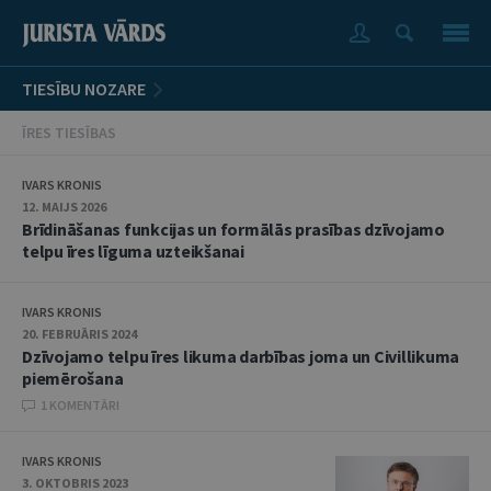
TIESĪBU NOZARE
ĪRES TIESĪBAS
IVARS KRONIS
12. MAIJS 2026
Brīdināšanas funkcijas un formālās prasības dzīvojamo
telpu īres līguma uzteikšanai
IVARS KRONIS
20. FEBRUĀRIS 2024
Dzīvojamo telpu īres likuma darbības joma un Civillikuma
piemērošana
1 KOMENTĀRI
IVARS KRONIS
3. OKTOBRIS 2023