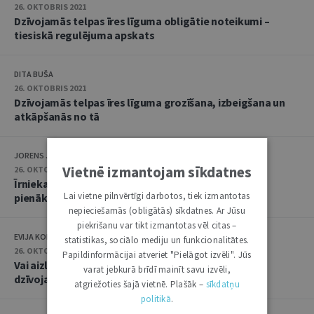
26. OKTOBRIS 2021
Dzīvojamās telpas īres līguma obligātie noteikumi –
tiesiskā regulējuma apskats
DITA BUŠA
26. OKTOBRIS 2021
Dzīvojamās telpas īres līguma grozīšana, izbeigšana un
atkāpšanās no tā
JORENS JAUNOZOLS
Vietnē izmantojam sīkdatnes
26. OKTOBRIS 2021
Īrnieka un mājoklī iemitināto personu tiesības un
Lai vietne pilnvērtīgi darbotos, tiek izmantotas
pienākumi
nepieciešamās (obligātās) sīkdatnes. Ar Jūsu
piekrišanu var tikt izmantotas vēl citas –
EVIJA KOLBERGA
statistikas, sociālo mediju un funkcionalitātes.
26. OKTOBRIS 2021
Papildinformācijai atveriet "Pielāgot izvēli". Jūs
Vai aizliegums izīrētājam netraucēt īrnieku lietot
varat jebkurā brīdī mainīt savu izvēli,
dzīvojamo telpu ir absolūts
atgriežoties šajā vietnē. Plašāk –
sīkdatņu
politikā
.