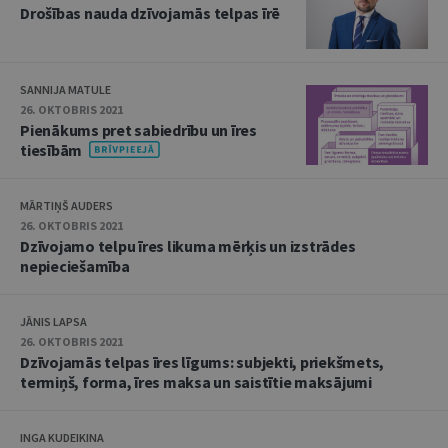
Drošības nauda dzīvojamās telpas īrē
SANNIJA MATULE
26. OKTOBRIS 2021
Pienākums pret sabiedrību un īres
tiesībām
MĀRTIŅŠ AUDERS
26. OKTOBRIS 2021
Dzīvojamo telpu īres likuma mērķis un izstrādes
nepieciešamība
JĀNIS LAPSA
26. OKTOBRIS 2021
Dzīvojamās telpas īres līgums: subjekti, priekšmets,
termiņš, forma, īres maksa un saistītie maksājumi
INGA KUDEIKINA