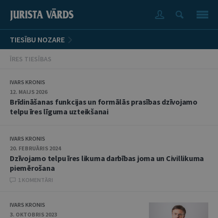
TIESĪBU NOZARE
ĪRES TIESĪBAS
IVARS KRONIS
12. MAIJS 2026
Brīdināšanas funkcijas un formālās prasības dzīvojamo
telpu īres līguma uzteikšanai
IVARS KRONIS
20. FEBRUĀRIS 2024
Dzīvojamo telpu īres likuma darbības joma un Civillikuma
piemērošana
1 KOMENTĀRI
IVARS KRONIS
3. OKTOBRIS 2023