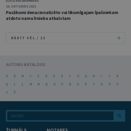
ELVIJS KALNKAMBERS
26. OKTOBRIS 2021
Pasākumi denacionalizēto vai likumīgajam īpašniekam
atdoto namu īrnieku atbalstam
RĀDĪT VĒL /
22
AUTORU KATALOGS
A
Ā
B
C
Č
D
E
Ē
F
G
Ģ
H
I
J
K
Ķ
L
Ļ
M
N
Ņ
O
P
R
S
Š
T
U
Ū
V
Z
Ž
ŽURNĀLS
NOZARES