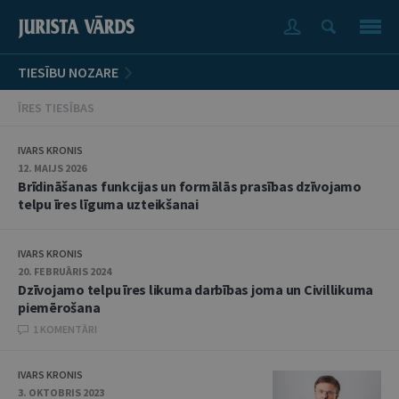
TIESĪBU NOZARE
ĪRES TIESĪBAS
IVARS KRONIS
12. MAIJS 2026
Brīdināšanas funkcijas un formālās prasības dzīvojamo
telpu īres līguma uzteikšanai
IVARS KRONIS
20. FEBRUĀRIS 2024
Dzīvojamo telpu īres likuma darbības joma un Civillikuma
piemērošana
1 KOMENTĀRI
IVARS KRONIS
3. OKTOBRIS 2023