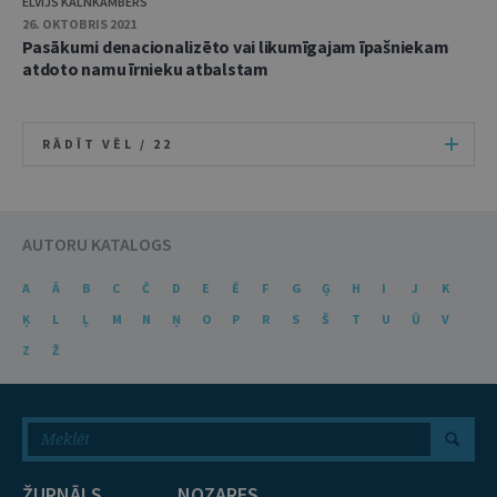
ELVIJS KALNKAMBERS
26. OKTOBRIS 2021
Pasākumi denacionalizēto vai likumīgajam īpašniekam
atdoto namu īrnieku atbalstam
RĀDĪT VĒL /
22
AUTORU KATALOGS
A
Ā
B
C
Č
D
E
Ē
F
G
Ģ
H
I
J
K
Ķ
L
Ļ
M
N
Ņ
O
P
R
S
Š
T
U
Ū
V
Z
Ž
ŽURNĀLS
NOZARES