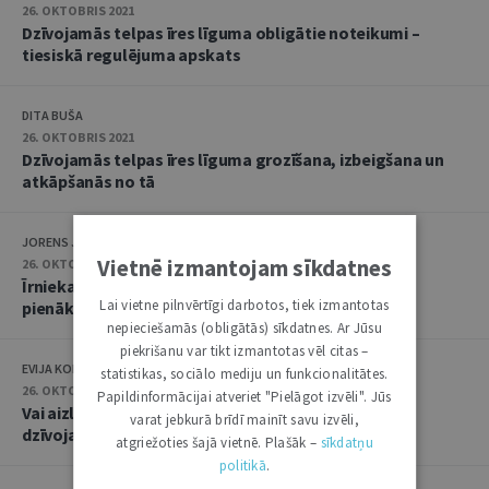
26. OKTOBRIS 2021
Dzīvojamās telpas īres līguma obligātie noteikumi –
tiesiskā regulējuma apskats
DITA BUŠA
26. OKTOBRIS 2021
Dzīvojamās telpas īres līguma grozīšana, izbeigšana un
atkāpšanās no tā
JORENS JAUNOZOLS
Vietnē izmantojam sīkdatnes
26. OKTOBRIS 2021
Īrnieka un mājoklī iemitināto personu tiesības un
Lai vietne pilnvērtīgi darbotos, tiek izmantotas
pienākumi
nepieciešamās (obligātās) sīkdatnes. Ar Jūsu
piekrišanu var tikt izmantotas vēl citas –
EVIJA KOLBERGA
statistikas, sociālo mediju un funkcionalitātes.
26. OKTOBRIS 2021
Papildinformācijai atveriet "Pielāgot izvēli". Jūs
Vai aizliegums izīrētājam netraucēt īrnieku lietot
varat jebkurā brīdī mainīt savu izvēli,
dzīvojamo telpu ir absolūts
atgriežoties šajā vietnē. Plašāk –
sīkdatņu
politikā
.