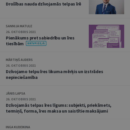
Drošības nauda dzīvojamās telpas īrē
SANNIJA MATULE
26. OKTOBRIS 2021
Pienākums pret sabiedrību un īres
tiesībām
MĀRTIŅŠ AUDERS
26. OKTOBRIS 2021
Dzīvojamo telpu īres likuma mērķis un izstrādes
nepieciešamība
JĀNIS LAPSA
26. OKTOBRIS 2021
Dzīvojamās telpas īres līgums: subjekti, priekšmets,
termiņš, forma, īres maksa un saistītie maksājumi
INGA KUDEIKINA