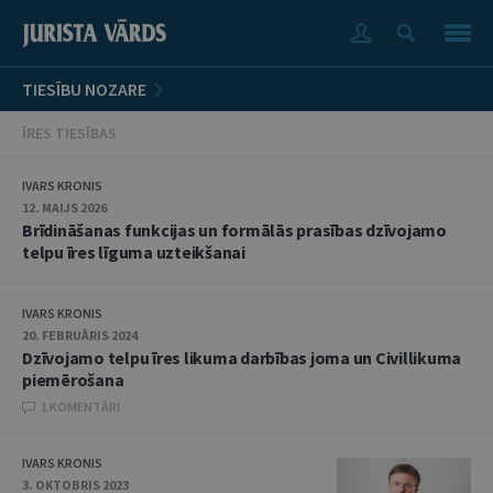
TIESĪBU NOZARE
ĪRES TIESĪBAS
IVARS KRONIS
12. MAIJS 2026
Brīdināšanas funkcijas un formālās prasības dzīvojamo
telpu īres līguma uzteikšanai
IVARS KRONIS
20. FEBRUĀRIS 2024
Dzīvojamo telpu īres likuma darbības joma un Civillikuma
piemērošana
1 KOMENTĀRI
IVARS KRONIS
3. OKTOBRIS 2023