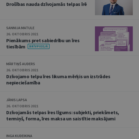
Drošības nauda dzīvojamās telpas īrē
SANNIJA MATULE
26. OKTOBRIS 2021
Pienākums pret sabiedrību un īres
tiesībām
MĀRTIŅŠ AUDERS
26. OKTOBRIS 2021
Dzīvojamo telpu īres likuma mērķis un izstrādes
nepieciešamība
JĀNIS LAPSA
26. OKTOBRIS 2021
Dzīvojamās telpas īres līgums: subjekti, priekšmets,
termiņš, forma, īres maksa un saistītie maksājumi
INGA KUDEIKINA