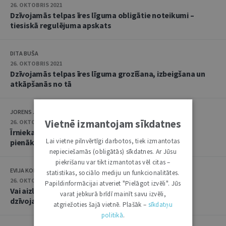
26. OKTOBRIS 2021
Dzīvojamās telpas īres līguma obligātie noteikumi –
tiesiskā regulējuma apskats
DITA BUŠA
26. OKTOBRIS 2021
Dzīvojamās telpas īres līguma grozīšana, izbeigšana un
atkāpšanās no tā
JORENS JAUNOZOLS
Vietnē izmantojam sīkdatnes
26. OKTOBRIS 2021
Īrnieka un mājoklī iemitināto personu tiesības un
Lai vietne pilnvērtīgi darbotos, tiek izmantotas
pienākumi
nepieciešamās (obligātās) sīkdatnes. Ar Jūsu
piekrišanu var tikt izmantotas vēl citas –
EVIJA KOLBERGA
statistikas, sociālo mediju un funkcionalitātes.
26. OKTOBRIS 2021
Papildinformācijai atveriet "Pielāgot izvēli". Jūs
Vai aizliegums izīrētājam netraucēt īrnieku lietot
varat jebkurā brīdī mainīt savu izvēli,
dzīvojamo telpu ir absolūts
atgriežoties šajā vietnē. Plašāk –
sīkdatņu
politikā
.