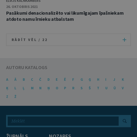
ELVIJS KALNKAMBERS
26. OKTOBRIS 2021
Pasākumi denacionalizēto vai likumīgajam īpašniekam
atdoto namu īrnieku atbalstam
RĀDĪT VĒL /
22
AUTORU KATALOGS
A
Ā
B
C
Č
D
E
Ē
F
G
Ģ
H
I
J
K
Ķ
L
Ļ
M
N
Ņ
O
P
R
S
Š
T
U
Ū
V
Z
Ž
ŽURNĀLS
NOZARES