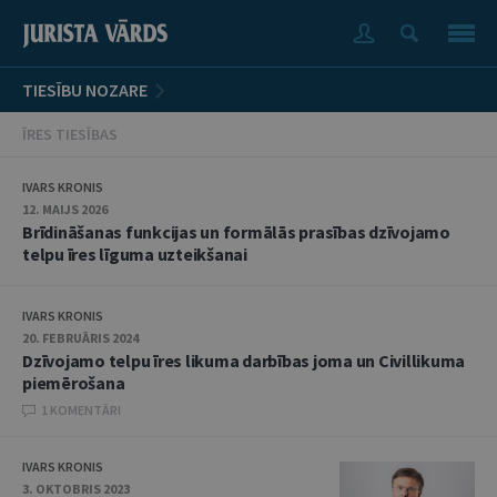
TIESĪBU NOZARE
ĪRES TIESĪBAS
IVARS KRONIS
12. MAIJS 2026
Brīdināšanas funkcijas un formālās prasības dzīvojamo
telpu īres līguma uzteikšanai
IVARS KRONIS
20. FEBRUĀRIS 2024
Dzīvojamo telpu īres likuma darbības joma un Civillikuma
piemērošana
1 KOMENTĀRI
IVARS KRONIS
3. OKTOBRIS 2023