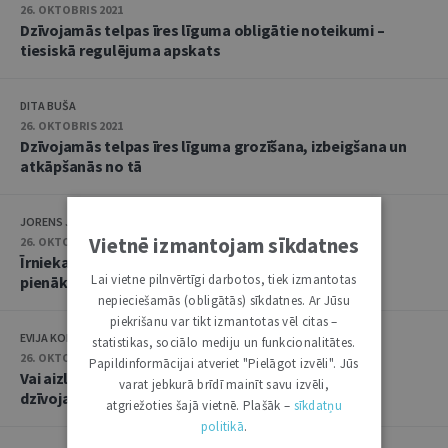
26. OKTOBRIS 2021
Dzīvojamās telpas īres līguma obligātie noteikumi –
tiesiskā regulējuma apskats
DITA BUŠA
26. OKTOBRIS 2021
Dzīvojamās telpas īres līguma grozīšana, izbeigšana un
atkāpšanās no tā
JORENS JAUNOZOLS
Vietnē izmantojam sīkdatnes
26. OKTOBRIS 2021
Īrnieka un mājoklī iemitināto personu tiesības un
Lai vietne pilnvērtīgi darbotos, tiek izmantotas
pienākumi
nepieciešamās (obligātās) sīkdatnes. Ar Jūsu
piekrišanu var tikt izmantotas vēl citas –
EVIJA KOLBERGA
statistikas, sociālo mediju un funkcionalitātes.
26. OKTOBRIS 2021
Papildinformācijai atveriet "Pielāgot izvēli". Jūs
Vai aizliegums izīrētājam netraucēt īrnieku lietot
varat jebkurā brīdī mainīt savu izvēli,
dzīvojamo telpu ir absolūts
atgriežoties šajā vietnē. Plašāk –
sīkdatņu
politikā
.