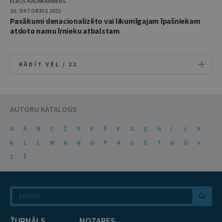
ELVIJS KALNKAMBERS
26. OKTOBRIS 2021
Pasākumi denacionalizēto vai likumīgajam īpašniekam
atdoto namu īrnieku atbalstam
RĀDĪT VĒL /
22
AUTORU KATALOGS
A
Ā
B
C
Č
D
E
Ē
F
G
Ģ
H
I
J
K
Ķ
L
Ļ
M
N
Ņ
O
P
R
S
Š
T
U
Ū
V
Z
Ž
ŽURNĀLS
NOZARES