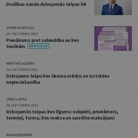
Drošības nauda dzīvojamās telpas īrē
SANNIJA MATULE
26. OKTOBRIS 2021
Pienākums pret sabiedrību un īres
tiesībām
MĀRTIŅŠ AUDERS
26. OKTOBRIS 2021
Dzīvojamo telpu īres likuma mērķis un izstrādes
nepieciešamība
JĀNIS LAPSA
26. OKTOBRIS 2021
Dzīvojamās telpas īres līgums: subjekti, priekšmets,
termiņš, forma, īres maksa un saistītie maksājumi
INGA KUDEIKINA