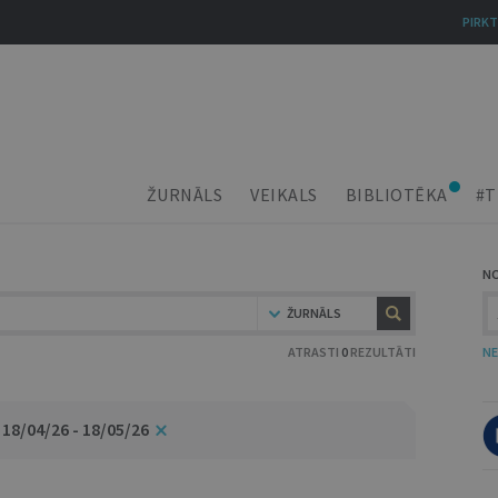
PIRKT
ŽURNĀLS
VEIKALS
BIBLIOTĒKA
#T
N
ŽURNĀLS
ATRASTI
0
REZULTĀTI
NE
18/04/26 - 18/05/26