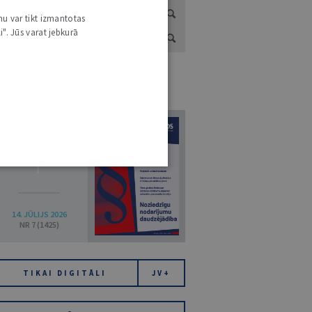
nu var tikt izmantotas
i". Jūs varat jebkurā
URNĀLU KATALOGS /
VISI ŽURNĀLI
7
14. JŪLIJS 2026
NR 7 (1425)
TIKAI DIGITĀLI
JV+