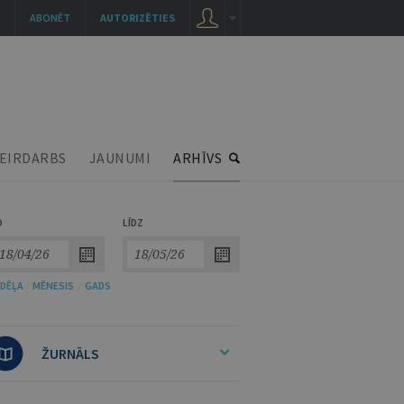
ABONĒT
AUTORIZĒTIES
EIRDARBS
JAUNUMI
ARHĪVS
O
LĪDZ
DĒĻA
/
MĒNESIS
/
GADS
ŽURNĀLS