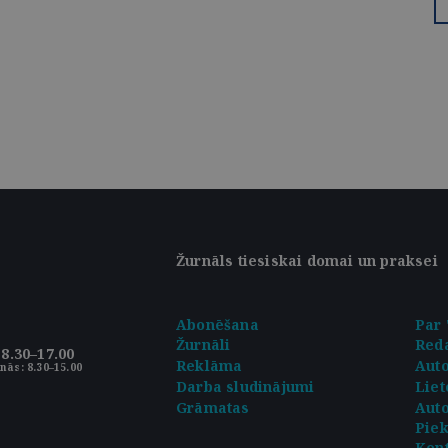
Žurnāls tiesiskai domai un praksei
Abonēšana
Par 
Žurnāli
Reda
8.30–17.00
Reklāma
Aut
nās: 8.30–15.00
Darba sludinājumi
Liet
Grāmatas
Auto
Pie
Kont