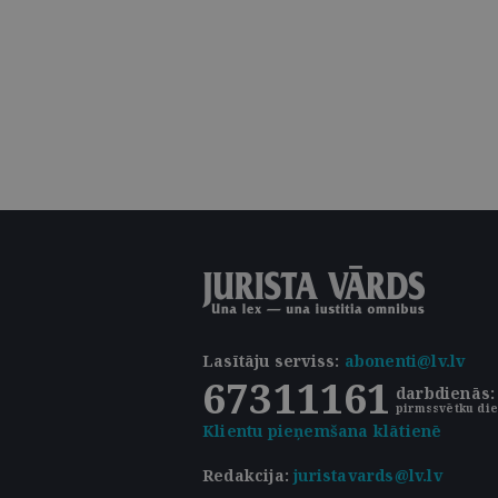
Lasītāju serviss
:
abonenti@lv.lv
67311161
darbdienās: 
pirmssvētku die
Klientu pieņemšana klātienē
Redakcija:
juristavards@lv.lv