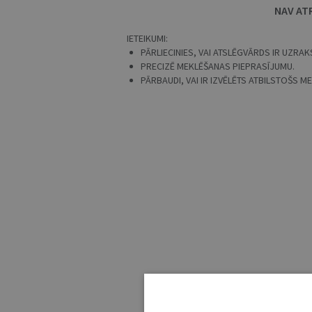
NAV AT
IETEIKUMI:
PĀRLIECINIES, VAI ATSLĒGVĀRDS IR UZRAKS
PRECIZĒ MEKLĒŠANAS PIEPRASĪJUMU.
PĀRBAUDI, VAI IR IZVĒLĒTS ATBILSTOŠS 