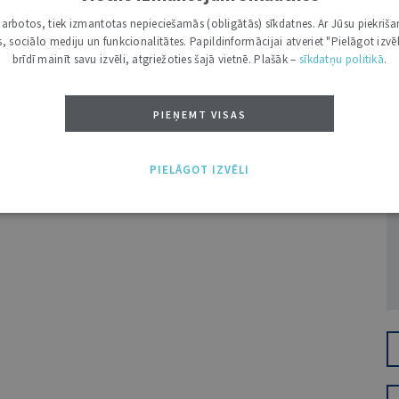
i darbotos, tiek izmantotas nepieciešamās (obligātās) sīkdatnes. Ar Jūsu piekriša
kas, sociālo mediju un funkcionalitātes. Papildinformācijai atveriet "Pielāgot izvēl
brīdī mainīt savu izvēli, atgriežoties šajā vietnē. Plašāk –
sīkdatņu politikā
.
PIEŅEMT VISAS
Ž
PIELĀGOT IZVĒLI