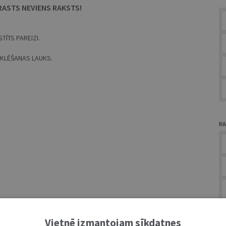
RASTS NEVIENS RAKSTS!
TĪTS PAREIZI.
MEKLĒŠANAS LAUKS.
RA
A
Vietnē izmantojam sīkdatnes