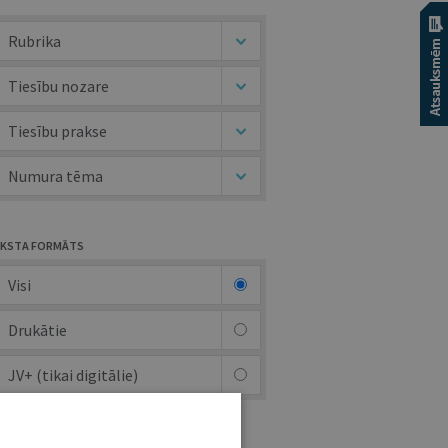
Rubrika
Tiesību nozare
Tiesību prakse
Numura tēma
KSTA FORMĀTS
Visi
Drukātie
JV+ (tikai digitālie)
UTORS