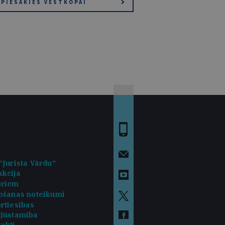
PIESAKIES VĒSTKOPAI
"Jurista Vārdu"
kcija
oriem
ošanas noteikumi
rtiesības
kļūstamība
akti