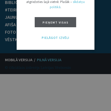
BIBLIOTĒKA
Krimināltiesības
atgriežoties šajā vietnē. Plašāk –
sīkdatņu
politikā
.
#TEIRDARBS
TIESĪBU PRAKSE
JAUNUMI
EST nolēmumi
PIEŅEMT VISAS
AFIŠA
ECT nolēmumi
FOTO / VIDEO
KONTAKTI
PIELĀGOT IZVĒLI
VĒSTKOPA
MOBILĀ VERSIJA /
PILNĀ VERSIJA
© Oficiālais izdevējs Latvijas Vēstnesis