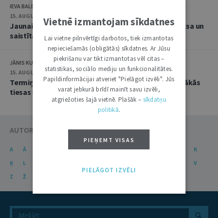
IEVA BALDIŅA-BRŪKLĪTE, ELĪNA KRECELE-GERMANE
15. AUGUSTS 2017
Vietnē izmantojam sīkdatnes
Jaunais tūrisma pakalpojumu regulējums: kompleksa un
saistīta tūrisma pakalpojuma jēdzieni
Lai vietne pilnvērtīgi darbotos, tiek izmantotas
nepieciešamās (obligātās) sīkdatnes. Ar Jūsu
piekrišanu var tikt izmantotas vēl citas –
JĀNIS KUCENKO
statistikas, sociālo mediju un funkcionalitātes.
15. AUGUSTS 2017
Papildinformācijai atveriet "Pielāgot izvēli". Jūs
Termiņš aviopasažiera tiesību realizācijai: vai Augstākās
varat jebkurā brīdī mainīt savu izvēli,
tiesas nostāja ir pamatota
atgriežoties šajā vietnē. Plašāk –
sīkdatņu
politikā
.
AUTORU KATALOGS
PIEŅEMT VISAS
A
Ā
B
C
Č
D
E
Ē
F
G
Ģ
H
I
J
K
Ķ
L
Ļ
M
N
Ņ
O
P
R
S
Š
T
U
Ū
V
PIELĀGOT IZVĒLI
Z
Ž