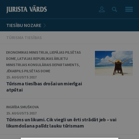
TIESĪBU NOZARE
TŪRISMA TIESĪBAS
EKONOMIKAS MINISTRIJA, LIEPĀJAS PILSĒTAS
DOME, LATVIJAS REPUBLIKAS ĀRLIETU
MINISTRIJAS KONSULĀRAIS DEPARTAMENTS,
JĒKABPILS PILSĒTAS DOME
15. AUGUSTS 2017
Tūrisma tiesības drošai un mierīgai
atpūtai
INGRĪDA SMUŠKOVA
15. AUGUSTS 2017
Tūrisms un likumi. Cik viegli un ērti strādāt jeb – vai
likumdošana palīdz lauku tūrismam