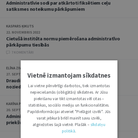
Administratīvie sodi par atkārtoti fiksētiem ceļu
satiksmes noteikumu pārkāpumiem
KASPARS ĶIKUTS
22. NOVEMBRIS 2022
Cietušā institūta normu piemērošana administratīvo
pārkāpumu tiesībās
7 KOMENTĀRI
ELĪNA ZIVTIŅA
Vietnē izmantojam sīkdatnes
27. SEPTEMBRIS 2022
Draudi un vajāšana – administratīvs pārkāpums vai
Lai vietne pilnvērtīgi darbotos, tiek izmantotas
noziedzīgs nodarījums
nepieciešamās (obligātās) sīkdatnes. Ar Jūsu
piekrišanu var tikt izmantotas vēl citas –
KARĪNA POĻANSKA
statistikas, sociālo mediju un funkcionalitātes.
20. SEPTEMBRIS 2022
Papildinformācijai atveriet "Pielāgot izvēli". Jūs
Administratīvo resursu izmantošanas aizliegums
varat jebkurā brīdī mainīt savu izvēli,
priekšvēlēšanu aģitācijai
atgriežoties šajā vietnē. Plašāk –
sīkdatņu
politikā
.