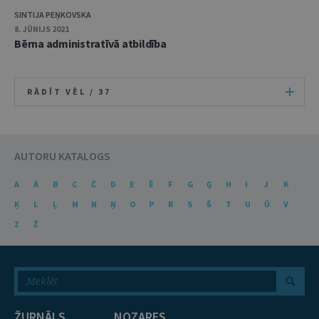
SINTIJA PEŅKOVSKA
8. JŪNIJS 2021
Bērna administratīvā atbildība
RĀDĪT VĒL /
37
AUTORU KATALOGS
A
Ā
B
C
Č
D
E
Ē
F
G
Ģ
H
I
J
K
Ķ
L
Ļ
M
N
Ņ
O
P
R
S
Š
T
U
Ū
V
Z
Ž
ŽURNĀLS
NOZARES