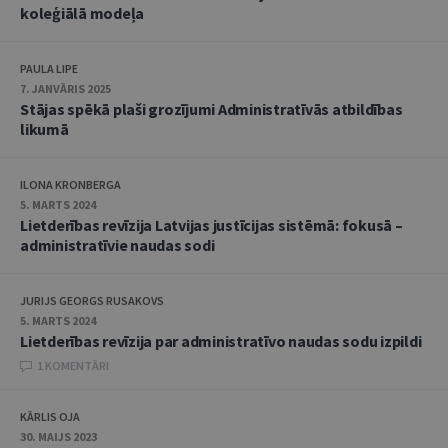
koleģiālā modeļa
PAULA LIPE
7. JANVĀRIS 2025
Stājas spēkā plaši grozījumi Administratīvās atbildības
likumā
ILONA KRONBERGA
5. MARTS 2024
Lietderības revīzija Latvijas justīcijas sistēmā: fokusā –
administratīvie naudas sodi
JURIJS GEORGS RUSAKOVS
5. MARTS 2024
Lietderības revīzija par administratīvo naudas sodu izpildi
1 KOMENTĀRI
KĀRLIS OJA
30. MAIJS 2023