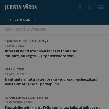
TIESĪBU NOZARE
ADMINISTRATĪVĀ ATBILDĪBA
SANDIJS VECTĒVS, ILUTA KALNIŅA
12. MAIJS 2026
Interešu konflikta novēršanas reforma: no
“atļauts/aizliegts” uz “pareizi/nepareizi”
OLGA KUZMINA
14. APRĪLIS 2026
Neatļauta amata savienošana – joprojām visbiežākais
valsts amatpersonu pārkāpums
OSKARS ERDMANIS, GINTS PURIŅŠ
11. NOVEMBRIS 2025
Pašvaldību administratīvās komisijas: laiks atteikties no