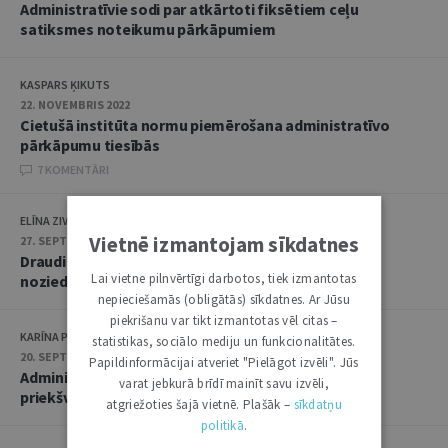
Administratīvie sodi par atkārtoti fiksētiem ceļu
satiksmes noteikumu pārkāpumiem
KASPARS ĶIKUTS
22. NOVEMBRIS 2022
Cietušā institūta normu piemērošana administratīvo
pārkāpumu tiesībās
7 KOMENTĀRI
ELĪNA ZIVTIŅA
Vietnē izmantojam sīkdatnes
27. SEPTEMBRIS 2022
Draudi un vajāšana – administratīvs pārkāpums vai
Lai vietne pilnvērtīgi darbotos, tiek izmantotas
noziedzīgs nodarījums
nepieciešamās (obligātās) sīkdatnes. Ar Jūsu
piekrišanu var tikt izmantotas vēl citas –
KARĪNA POĻANSKA
statistikas, sociālo mediju un funkcionalitātes.
20. SEPTEMBRIS 2022
Papildinformācijai atveriet "Pielāgot izvēli". Jūs
Administratīvo resursu izmantošanas aizliegums
varat jebkurā brīdī mainīt savu izvēli,
priekšvēlēšanu aģitācijai
atgriežoties šajā vietnē. Plašāk –
sīkdatņu
politikā
.