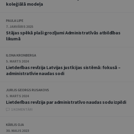
koleģiālā modeļa
PAULA LIPE
7. JANVĀRIS 2025
Stājas spēkā plaši grozījumi Administratīvās atbildības
likumā
ILONA KRONBERGA
5. MARTS 2024
Lietderības revīzija Latvijas justīcijas sistēmā: fokusā –
administratīvie naudas sodi
JURIJS GEORGS RUSAKOVS
5. MARTS 2024
Lietderības revīzija par administratīvo naudas sodu izpildi
1 KOMENTĀRI
KĀRLIS OJA
30. MAIJS 2023