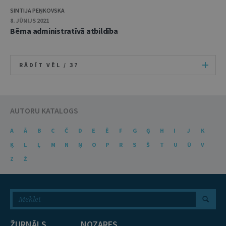
SINTIJA PEŅKOVSKA
8. JŪNIJS 2021
Bērna administratīvā atbildība
RĀDĪT VĒL /
37
AUTORU KATALOGS
A
Ā
B
C
Č
D
E
Ē
F
G
Ģ
H
I
J
K
Ķ
L
Ļ
M
N
Ņ
O
P
R
S
Š
T
U
Ū
V
Z
Ž
ŽURNĀLS
NOZARES