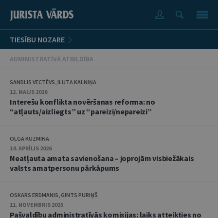
TIESĪBU NOZARE
ADMINISTRATĪVĀ ATBILDĪBA
SANDIJS VECTĒVS, ILUTA KALNIŅA
12. MAIJS 2026
Interešu konflikta novēršanas reforma: no
“atļauts/aizliegts” uz “pareizi/nepareizi”
OLGA KUZMINA
14. APRĪLIS 2026
Neatļauta amata savienošana – joprojām visbiežākais
valsts amatpersonu pārkāpums
OSKARS ERDMANIS, GINTS PURIŅŠ
11. NOVEMBRIS 2025
Pašvaldību administratīvās komisijas: laiks atteikties no