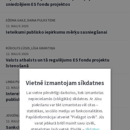
sniedzējiem ES fondu projektos
DŽEINA GAILE, DAINA PULKSTENE
12. MAIJS 2020
Ieteikumi publisko iepirkumu mērķu sasniegšanai
RŪDOLFS LŪSIS, LĪGA GRANTIŅA
12. MAIJS 2020
Valsts atbalsts un tā regulējums ES fondu projektu
īstenošanā
Vietnē izmantojam sīkdatnes
LINDA PUCĒNA
12. MAIJS 2020
Lai vietne pilnvērtīgi darbotos, tiek izmantotas
Interešu konflikta problemātika ES fondu projektu
nepieciešamās (obligātās) sīkdatnes. Ar Jūsu
publiskajos iepirkumos
piekrišanu var tikt izmantotas vēl citas –
statistikas, sociālo mediju un funkcionalitātes.
JEVGĒNIJS IĻJINSKIS
Papildinformācijai atveriet "Pielāgot izvēli". Jūs
12. MAIJS 2020
varat jebkurā brīdī mainīt savu izvēli,
Sankciju likuma piemērošana ES fondu projektu
atgriežoties šajā vietnē. Plašāk –
sīkdatņu