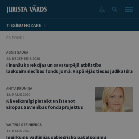
TIESĪBU NOZARE
ES FONDI
AGNIS SAUKA
22. DECEMBRIS 2020
Finanšu korekcijas un savstarpējā atbilstība
lauksaimniecības fondu jomā: Vispārējās tiesas judikatūra
ANITA KRŪMIŅA
12. MAIJS 2020
Kā veiksmīgi pieteikt un īstenot
Eiropas Savienības fondu projektus
VALTERS ŠTEINBERGS
12. MAIJS 2020
Iepirkumu vadlīnijas sabiedrisko pakalpojumu