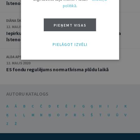
īstenošanā
politikā
.
DIĀNA ŠKĻARA
PIEŅEMT VISAS
12. MAIJS 2020
Iepirkumu regulējums, kas piemērojams ES projekta
īstenotājam – komersantam
PIELĀGOT IZVĒLI
ALDA APSĪTE
12. MAIJS 2020
ES fondu regulējums normatīvisma plūdu laikā
AUTORU KATALOGS
A
Ā
B
C
Č
D
E
Ē
F
G
Ģ
H
I
J
K
Ķ
L
Ļ
M
N
Ņ
O
P
R
S
Š
T
U
Ū
V
Z
Ž