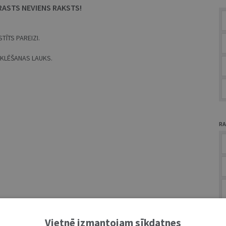
RASTS NEVIENS RAKSTS!
TĪTS PAREIZI.
MEKLĒŠANAS LAUKS.
RA
A
Vietnē izmantojam sīkdatnes