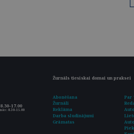
Žurnāls tiesiskai domai un praksei
Abonēšana
Par 
Žurnāli
Reda
8.30–17.00
Reklāma
Aut
nās: 8.30–15.00
Darba sludinājumi
Liet
Grāmatas
Auto
Pie
Kont