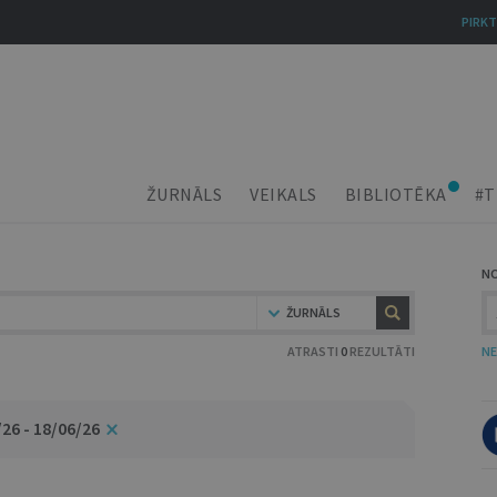
PIRKT
ŽURNĀLS
VEIKALS
BIBLIOTĒKA
#T
N
ŽURNĀLS
ATRASTI
0
REZULTĀTI
NE
26 - 18/06/26