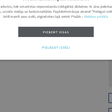
i darbotos, tiek izmantotas nepieciešamās (obligātās) sīkdatnes. Ar Jūsu piekriša
kas, sociālo mediju un funkcionalitātes. Papildinformācijai atveriet "Pielāgot izvēl
brīdī mainīt savu izvēli, atgriežoties šajā vietnē. Plašāk –
sīkdatņu politikā
.
PIEŅEMT VISAS
Ž
PIELĀGOT IZVĒLI