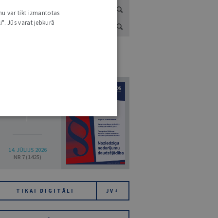
nu var tikt izmantotas
i". Jūs varat jebkurā
URNĀLU KATALOGS /
VISI ŽURNĀLI
7
14. JŪLIJS 2026
NR 7 (1425)
TIKAI DIGITĀLI
JV+