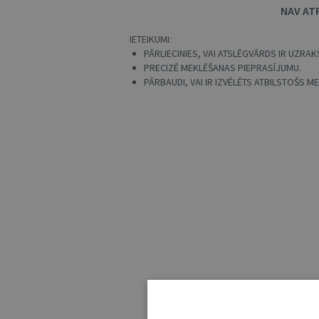
NAV AT
IETEIKUMI:
PĀRLIECINIES, VAI ATSLĒGVĀRDS IR UZRAKS
PRECIZĒ MEKLĒŠANAS PIEPRASĪJUMU.
PĀRBAUDI, VAI IR IZVĒLĒTS ATBILSTOŠS 