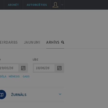
ABONĒT
AUTORIZĒTIES
EIRDARBS
JAUNUMI
ARHĪVS
O
LĪDZ
DĒĻA
/
MĒNESIS
/
GADS
ŽURNĀLS