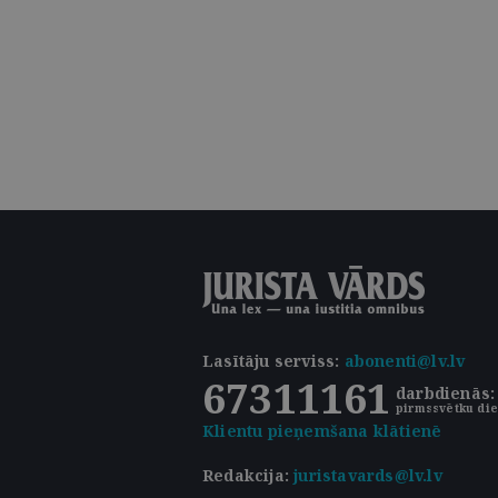
Lasītāju serviss
:
abonenti@lv.lv
67311161
darbdienās: 
pirmssvētku die
Klientu pieņemšana klātienē
Redakcija:
juristavards@lv.lv