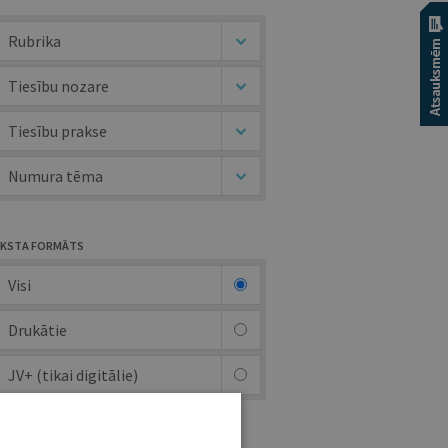
Rubrika
Tiesību nozare
Tiesību prakse
Numura tēma
KSTA FORMĀTS
Visi
Drukātie
JV+ (tikai digitālie)
UTORS