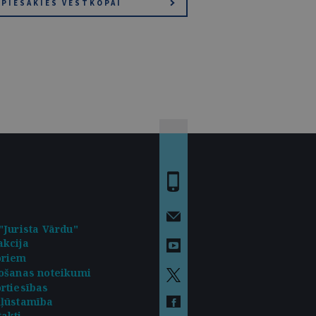
PIESAKIES VĒSTKOPAI
"Jurista Vārdu"
kcija
oriem
ošanas noteikumi
rtiesības
kļūstamība
akti