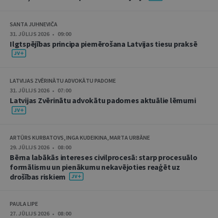
SANTA JUHNEVIČA
31. JŪLIJS 2026 • 09:00
Ilgtspējības principa piemērošana Latvijas tiesu praksē
LATVIJAS ZVĒRINĀTU ADVOKĀTU PADOME
31. JŪLIJS 2026 • 07:00
Latvijas Zvērinātu advokātu padomes aktuālie lēmumi
ARTŪRS KURBATOVS, INGA KUDEIKINA, MARTA URBĀNE
29. JŪLIJS 2026 • 08:00
Bērna labākās intereses civilprocesā: starp procesuālo
formālismu un pienākumu nekavējoties reaģēt uz
drošības riskiem
PAULA LIPE
27. JŪLIJS 2026 • 08:00