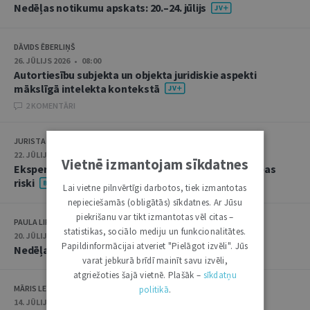
Nedēļas notikumu apskats: 20.–24. jūlijs
DĀVIDS ĒBERLIŅŠ
26. JŪLIJS 2026 • 08:00
Autortiesību subjekta un objekta juridiskie aspekti
mākslīgā intelekta kontekstā
2 KOMENTĀRI
JURISTA VĀRDS
22. JŪLIJS 2026 • 14:00
Vietnē izmantojam sīkdatnes
Ekspertu saruna jūlijā: krimināltiesības un būvniecības
riski
Lai vietne pilnvērtīgi darbotos, tiek izmantotas
nepieciešamās (obligātās) sīkdatnes. Ar Jūsu
piekrišanu var tikt izmantotas vēl citas –
PAULA LIPE
statistikas, sociālo mediju un funkcionalitātes.
20. JŪLIJS 2026 • 16:05
Papildinformācijai atveriet "Pielāgot izvēli". Jūs
Nedēļas notikumu apskats: 13.–17. jūlijs
varat jebkurā brīdī mainīt savu izvēli,
atgriežoties šajā vietnē. Plašāk –
sīkdatņu
MĀRIS LEJA
politikā
.
14. JŪLIJS 2026