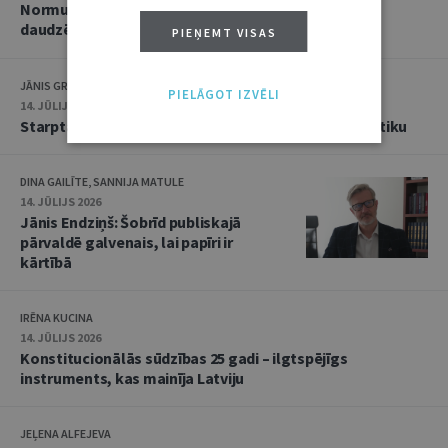
Normu konkurences un noziedzīgu nodarījumu
daudzējādības problemātika
PIEŅEMT VISAS
JĀNIS GRASIS
PIELĀGOT IZVĒLI
14. JŪLIJS 2026
Starptautiskās tiesības: mazās valstis pret reālpolitiku
DINA GAILĪTE, SANNIJA MATULE
14. JŪLIJS 2026
Jānis Endziņš: Šobrīd publiskajā
pārvaldē galvenais, lai papīri ir
kārtībā
IRĒNA KUCINA
14. JŪLIJS 2026
Konstitucionālās sūdzības 25 gadi – ilgtspējīgs
instruments, kas mainīja Latviju
JEĻENA ALFEJEVA