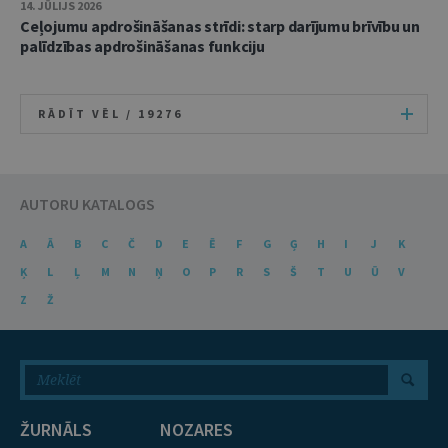
14. JŪLIJS 2026
Ceļojumu apdrošināšanas strīdi: starp darījumu brīvību un
palīdzības apdrošināšanas funkciju
RĀDĪT VĒL /
19276
AUTORU KATALOGS
A
Ā
B
C
Č
D
E
Ē
F
G
Ģ
H
I
J
K
Ķ
L
Ļ
M
N
Ņ
O
P
R
S
Š
T
U
Ū
V
Z
Ž
ŽURNĀLS
NOZARES