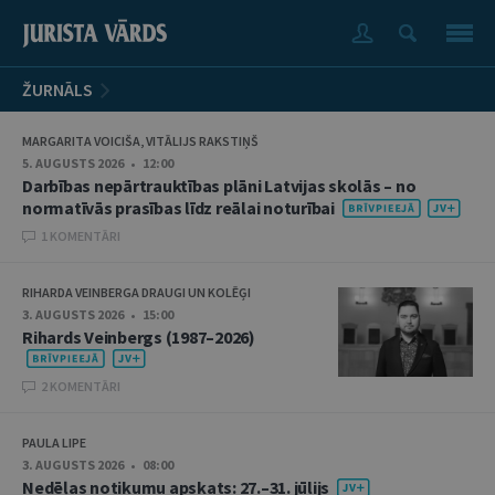
ŽURNĀLS
MARGARITA VOICIŠA, VITĀLIJS RAKSTIŅŠ
5. AUGUSTS 2026 • 12:00
Darbības nepārtrauktības plāni Latvijas skolās – no
normatīvās prasības līdz reālai noturībai
1 KOMENTĀRI
RIHARDA VEINBERGA DRAUGI UN KOLĒĢI
3. AUGUSTS 2026 • 15:00
Rihards Veinbergs (1987–2026)
2 KOMENTĀRI
PAULA LIPE
3. AUGUSTS 2026 • 08:00
Nedēļas notikumu apskats: 27.–31. jūlijs