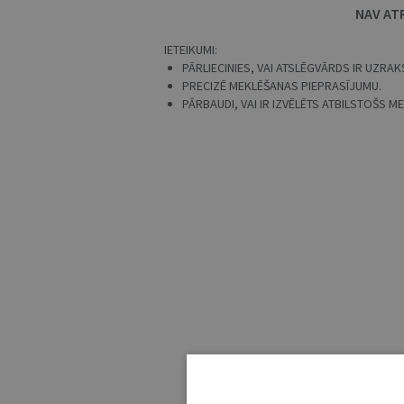
NAV AT
IETEIKUMI:
PĀRLIECINIES, VAI ATSLĒGVĀRDS IR UZRAKS
PRECIZĒ MEKLĒŠANAS PIEPRASĪJUMU.
PĀRBAUDI, VAI IR IZVĒLĒTS ATBILSTOŠS 