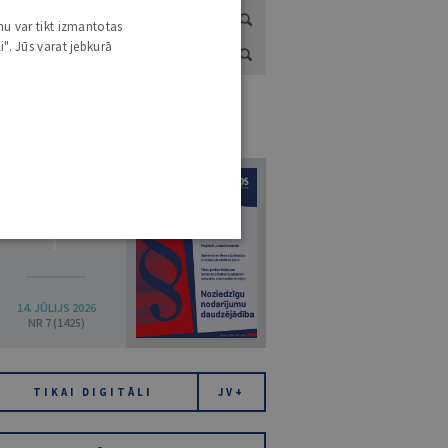
nu var tikt izmantotas
i". Jūs varat jebkurā
URNĀLU KATALOGS /
VISI ŽURNĀLI
7
14. JŪLIJS 2026
NR 7 (1425)
TIKAI DIGITĀLI
JV+