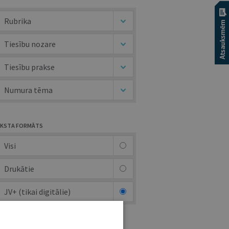
Rubrika
Tiesību nozare
Tiesību prakse
Numura tēma
KSTA FORMĀTS
Visi
Drukātie
JV+ (tikai digitālie)
UTORS