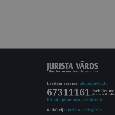
Lasītāju serviss
:
abonenti@lv.lv
67311161
darbdienās: 
pirmssvētku die
Klientu pieņemšana klātienē
Redakcija:
juristavards@lv.lv