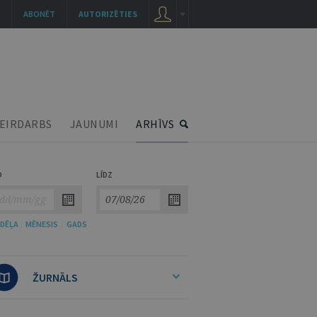
ABONĒT
AUTORIZĒTIES
EIRDARBS
JAUNUMI
ARHĪVS
O
LĪDZ
DĒĻA
/
MĒNESIS
/
GADS
ŽURNĀLS