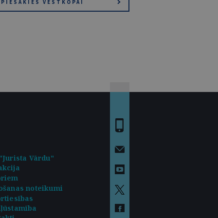
PIESAKIES VĒSTKOPAI
"Jurista Vārdu"
kcija
oriem
ošanas noteikumi
rtiesības
kļūstamība
akti