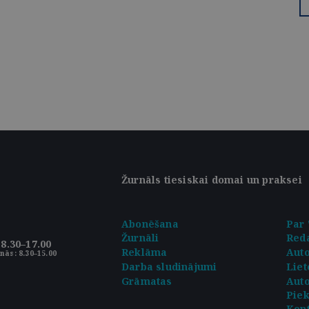
Žurnāls tiesiskai domai un praksei
Abonēšana
Par 
Žurnāli
Reda
8.30–17.00
Reklāma
Aut
nās: 8.30–15.00
Darba sludinājumi
Liet
Grāmatas
Auto
Pie
Kont