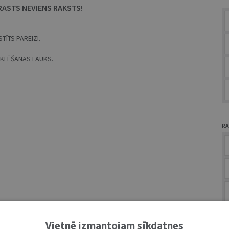
RASTS NEVIENS RAKSTS!
TĪTS PAREIZI.
MEKLĒŠANAS LAUKS.
RA
A
Vietnē izmantojam sīkdatnes