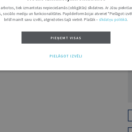
i darbotos, tiek izmantotas nepieciešamās (obligātās) sīkdatnes. Ar Jūsu piekriša
kas, sociālo mediju un funkcionalitātes. Papildinformācijai atveriet "Pielāgot izvēl
brīdī mainīt savu izvēli, atgriežoties šajā vietnē. Plašāk –
sīkdatņu politikā
.
PIEŅEMT VISAS
Ž
PIELĀGOT IZVĒLI