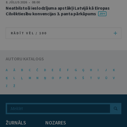
8. JŪLIJS 2026 • 08:00
Neatbilstoši ieslodzījuma apstākļi Latvijā kā Eiropas
Cilvēktiesību konvencijas 3. panta pārkāpums
RĀDĪT VĒL /
100
AUTORU KATALOGS
A
Ā
B
C
Č
D
E
Ē
F
G
Ģ
H
I
J
K
Ķ
L
Ļ
M
N
Ņ
O
P
R
S
Š
T
U
Ū
V
Z
Ž
ŽURNĀLS
NOZARES