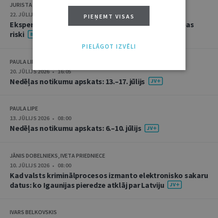
JURISTA VĀRDS
22. JŪLIJS 2026 • 14:00
PIEŅEMT VISAS
Ekspertu saruna jūlijā: krimināltiesības un būvniecības
riski
PIELĀGOT IZVĒLI
PAULA LIPE
20. JŪLIJS 2026 • 16:05
Nedēļas notikumu apskats: 13.–17. jūlijs
PAULA LIPE
13. JŪLIJS 2026 • 08:00
Nedēļas notikumu apskats: 6.–10. jūlijs
JĀNIS DOBELNIEKS, IVETA PRIEDNIECE
10. JŪLIJS 2026 • 08:00
Kad valsts kriminālprocesos izmanto elektronisko sakaru
datus: ko Igaunijas pieredze atklāj par Latviju
IVARS BELKOVSKIS