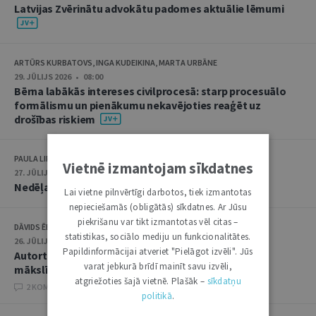
Latvijas Zvērinātu advokātu padomes aktuālie lēmumi
ARTŪRS KURBATOVS, INGA KUDEIKINA, MARTA URBĀNE
29. JŪLIJS 2026 • 08:00
Bērna labākās intereses civilprocesā: starp procesuālo
formālismu un pienākumu nekavējoties reaģēt uz
drošības riskiem
PAULA LIPE
Vietnē izmantojam sīkdatnes
27. JŪLIJS 2026 • 08:00
Nedēļas notikumu apskats: 20.–24. jūlijs
Lai vietne pilnvērtīgi darbotos, tiek izmantotas
nepieciešamās (obligātās) sīkdatnes. Ar Jūsu
piekrišanu var tikt izmantotas vēl citas –
DĀVIDS ĒBERLIŅŠ
statistikas, sociālo mediju un funkcionalitātes.
26. JŪLIJS 2026 • 08:00
Papildinformācijai atveriet "Pielāgot izvēli". Jūs
Autortiesību subjekta un objekta juridiskie aspekti
varat jebkurā brīdī mainīt savu izvēli,
mākslīgā intelekta kontekstā
atgriežoties šajā vietnē. Plašāk –
sīkdatņu
2 KOMENTĀRI
politikā
.