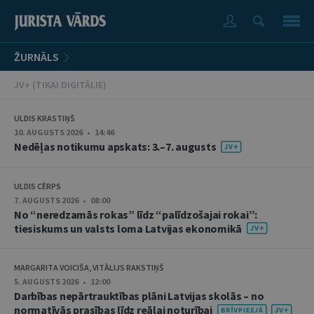
ŽURNĀLS
JV+ (TIKAI DIGITĀLIE)
ULDIS KRASTIŅŠ
10. AUGUSTS 2026 • 14:46
Nedēļas notikumu apskats: 3.–7. augusts
ULDIS CĒRPS
7. AUGUSTS 2026 • 08:00
No “neredzamās rokas” līdz “palīdzošajai rokai”:
tiesiskums un valsts loma Latvijas ekonomikā
MARGARITA VOICIŠA, VITĀLIJS RAKSTIŅŠ
5. AUGUSTS 2026 • 12:00
Darbības nepārtrauktības plāni Latvijas skolās – no
normatīvās prasības līdz reālai noturībai