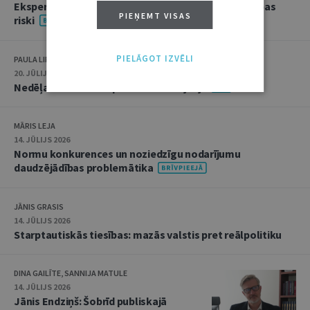
Ekspertu saruna jūlijā: krimināltiesības un būvniecības
PIEŅEMT VISAS
riski
PIELĀGOT IZVĒLI
PAULA LIPE
20. JŪLIJS 2026 • 16:05
Nedēļas notikumu apskats: 13.–17. jūlijs
MĀRIS LEJA
14. JŪLIJS 2026
Normu konkurences un noziedzīgu nodarījumu
daudzējādības problemātika
JĀNIS GRASIS
14. JŪLIJS 2026
Starptautiskās tiesības: mazās valstis pret reālpolitiku
DINA GAILĪTE, SANNIJA MATULE
14. JŪLIJS 2026
Jānis Endziņš: Šobrīd publiskajā