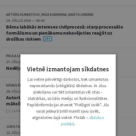
ARTŪRS KURBATOVS, INGA KUDEIKINA, MARTA URBĀNE
29. JŪLIJS 2026 • 08:00
Bērna labākās intereses civilprocesā: starp procesuālo
formālismu un pienākumu nekavējoties reaģēt uz
drošības riskiem
PAULA LIPE
27. JŪLIJS 2026 • 08:00
Vietnē izmantojam sīkdatnes
Nedēļas notikumu apskats: 20.–24. jūlijs
Lai vietne pilnvērtīgi darbotos, tiek izmantotas
DĀVIDS ĒBERLIŅŠ
nepieciešamās (obligātās) sīkdatnes. Ar Jūsu
26. JŪLIJS 2026 • 08:00
piekrišanu var tikt izmantotas vēl citas –
Autortiesību subjekta un objekta juridiskie aspekti
statistikas, sociālo mediju un funkcionalitātes.
mākslīgā intelekta kontekstā
Papildinformācijai atveriet "Pielāgot izvēli". Jūs
varat jebkurā brīdī mainīt savu izvēli,
2 KOMENTĀRI
atgriežoties šajā vietnē. Plašāk –
sīkdatņu
politikā
.
JURISTA VĀRDS
22. JŪLIJS 2026 • 14:00