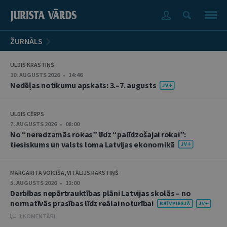
ŽURNĀLS
ULDIS KRASTIŅŠ
10. AUGUSTS 2026 • 14:46
Nedēļas notikumu apskats: 3.–7. augusts
ULDIS CĒRPS
7. AUGUSTS 2026 • 08:00
No “neredzamās rokas” līdz “palīdzošajai rokai”:
tiesiskums un valsts loma Latvijas ekonomikā
MARGARITA VOICIŠA, VITĀLIJS RAKSTIŅŠ
5. AUGUSTS 2026 • 12:00
Darbības nepārtrauktības plāni Latvijas skolās – no
normatīvās prasības līdz reālai noturībai
1 KOMENTĀRI