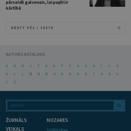
pārvaldē galvenais, lai papīri ir
kārtībā
RĀDĪT VĒL /
19278
AUTORU KATALOGS
A
Ā
B
C
Č
D
E
Ē
F
G
Ģ
H
I
J
K
Ķ
L
Ļ
M
N
Ņ
O
P
R
S
Š
T
U
Ū
V
Z
Ž
ŽURNĀLS
NOZARES
VEIKALS
Civiltiesības