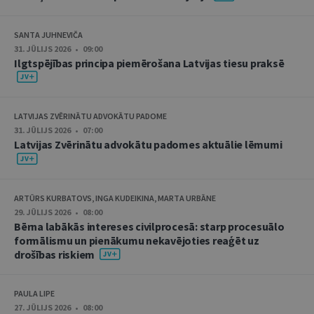
SANTA JUHNEVIČA
31. JŪLIJS 2026 • 09:00
Ilgtspējības principa piemērošana Latvijas tiesu praksē
LATVIJAS ZVĒRINĀTU ADVOKĀTU PADOME
31. JŪLIJS 2026 • 07:00
Latvijas Zvērinātu advokātu padomes aktuālie lēmumi
ARTŪRS KURBATOVS, INGA KUDEIKINA, MARTA URBĀNE
29. JŪLIJS 2026 • 08:00
Bērna labākās intereses civilprocesā: starp procesuālo
formālismu un pienākumu nekavējoties reaģēt uz
drošības riskiem
PAULA LIPE
27. JŪLIJS 2026 • 08:00