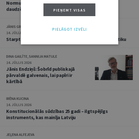
Normu konkurences un noziedzīgu nodarījumu
daudzējādības problemātika
PIEŅEMT VISAS
JĀNIS GRASIS
PIELĀGOT IZVĒLI
14. JŪLIJS 2026
Starptautiskās tiesības: mazās valstis pret reālpolitiku
DINA GAILĪTE, SANNIJA MATULE
14. JŪLIJS 2026
Jānis Endziņš: Šobrīd publiskajā
pārvaldē galvenais, lai papīri ir
kārtībā
IRĒNA KUCINA
14. JŪLIJS 2026
Konstitucionālās sūdzības 25 gadi – ilgtspējīgs
instruments, kas mainīja Latviju
JEĻENA ALFEJEVA