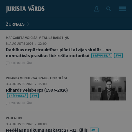
ŽURNĀLS
MARGARITA VOICIŠA, VITĀLIJS RAKSTIŅŠ
5. AUGUSTS 2026 • 12:00
Darbības nepārtrauktības plāni Latvijas skolās – no
normatīvās prasības līdz reālai noturībai
1 KOMENTĀRI
RIHARDA VEINBERGA DRAUGI UN KOLĒĢI
3. AUGUSTS 2026 • 15:00
Rihards Veinbergs (1987–2026)
2 KOMENTĀRI
PAULA LIPE
3. AUGUSTS 2026 • 08:00
Nedēļas notikumu apskats: 27.–31. jūlijs