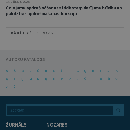
14. JŪLIJS 2026
Ceļojumu apdrošināšanas strīdi: starp darījumu brīvību un
palīdzības apdrošināšanas funkciju
RĀDĪT VĒL /
19276
AUTORU KATALOGS
A
Ā
B
C
Č
D
E
Ē
F
G
Ģ
H
I
J
K
Ķ
L
Ļ
M
N
Ņ
O
P
R
S
Š
T
U
Ū
V
Z
Ž
ŽURNĀLS
NOZARES