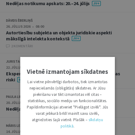
Nedēļas notikumu apskats: 20.–24. jūlijs
DĀVIDS ĒBERLIŅŠ
26. JŪLIJS 2026 • 08:00
Autortiesību subjekta un objekta juridiskie aspekti
mākslīgā intelekta kontekstā
2 KOMENTĀRI
JURISTA VĀRDS
22. JŪLIJS 2026 • 14:00
Vietnē izmantojam sīkdatnes
Ekspertu saruna jūlijā: krimināltiesības un būvniecības
riski
Lai vietne pilnvērtīgi darbotos, tiek izmantotas
nepieciešamās (obligātās) sīkdatnes. Ar Jūsu
piekrišanu var tikt izmantotas vēl citas –
PAULA LIPE
statistikas, sociālo mediju un funkcionalitātes.
20. JŪLIJS 2026 • 16:05
Papildinformācijai atveriet "Pielāgot izvēli". Jūs
Nedēļas notikumu apskats: 13.–17. jūlijs
varat jebkurā brīdī mainīt savu izvēli,
atgriežoties šajā vietnē. Plašāk –
sīkdatņu
MĀRIS LEJA
politikā
.
14. JŪLIJS 2026