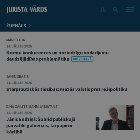
ŽURNĀLS
MĀRIS LEJA
14. JŪLIJS 2026
Normu konkurences un noziedzīgu nodarījumu
daudzējādības problemātika
JĀNIS GRASIS
14. JŪLIJS 2026
Starptautiskās tiesības: mazās valstis pret reālpolitiku
DINA GAILĪTE, SANNIJA MATULE
14. JŪLIJS 2026
Jānis Endziņš: Šobrīd publiskajā
pārvaldē galvenais, lai papīri ir
kārtībā