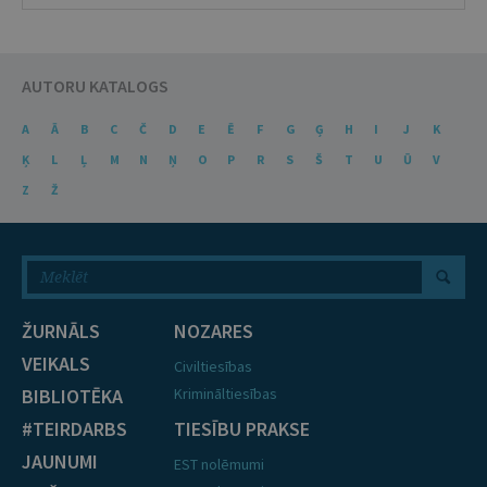
AUTORU KATALOGS
A
Ā
B
C
Č
D
E
Ē
F
G
Ģ
H
I
J
K
Ķ
L
Ļ
M
N
Ņ
O
P
R
S
Š
T
U
Ū
V
Z
Ž
ŽURNĀLS
NOZARES
VEIKALS
Civiltiesības
BIBLIOTĒKA
Krimināltiesības
#TEIRDARBS
TIESĪBU PRAKSE
JAUNUMI
EST nolēmumi