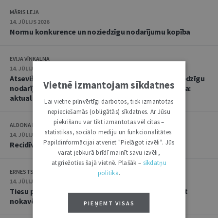
MĀRIS LEJA
14. JŪLIJS 2026
Normu konkurence un noziedzīgu nodarījumu kopība
EVIJA VĪNKALNA
14. JŪLIJS 2026
Atsevišķa (vienota) noziedzīga nodarījuma un noziedzīgu
Vietnē izmantojam sīkdatnes
nodarījumu kopības kvalifikācija un soda noteikšana:
aktualitātes praksē
Lai vietne pilnvērtīgi darbotos, tiek izmantotas
nepieciešamās (obligātās) sīkdatnes. Ar Jūsu
piekrišanu var tikt izmantotas vēl citas –
ALDONA KIPĀNE, EVIJA VĪNKALNA
statistikas, sociālo mediju un funkcionalitātes.
14. JŪLIJS 2026
Papildinformācijai atveriet "Pielāgot izvēli". Jūs
Recidīvs krimināltiesisko zinātņu skatījumā
varat jebkurā brīdī mainīt savu izvēli,
atgriežoties šajā vietnē. Plašāk –
sīkdatņu
ERNESTS GRABUSTS
politikā
.
14. JŪLIJS 2026
Tiesu prakse lietās par iestādes atteikumu atjaunot
nokavēto procesuālo termiņu
PIEŅEMT VISAS