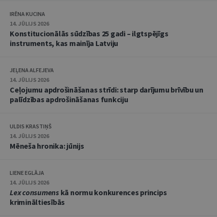
IRĒNA KUCINA
14. JŪLIJS 2026
Konstitucionālās sūdzības 25 gadi – ilgtspējīgs
instruments, kas mainīja Latviju
JEĻENA ALFEJEVA
14. JŪLIJS 2026
Ceļojumu apdrošināšanas strīdi: starp darījumu brīvību un
palīdzības apdrošināšanas funkciju
ULDIS KRASTIŅŠ
14. JŪLIJS 2026
Mēneša hronika: jūnijs
LIENE EGLĀJA
14. JŪLIJS 2026
Lex consumens
kā normu konkurences princips
krimināltiesībās