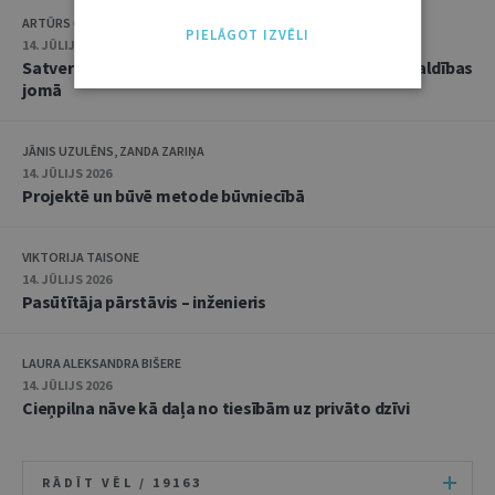
ARTŪRS CAICS, RĒZIJA GAUJERE
PIELĀGOT IZVĒLI
14. JŪLIJS 2026
Satversmes tiesas jaunākā judikatūra trokšņa pārvaldības
jomā
JĀNIS UZULĒNS, ZANDA ZARIŅA
14. JŪLIJS 2026
Projektē un būvē metode būvniecībā
VIKTORIJA TAISONE
14. JŪLIJS 2026
Pasūtītāja pārstāvis – inženieris
LAURA ALEKSANDRA BIŠERE
14. JŪLIJS 2026
Cieņpilna nāve kā daļa no tiesībām uz privāto dzīvi
RĀDĪT VĒL /
19163