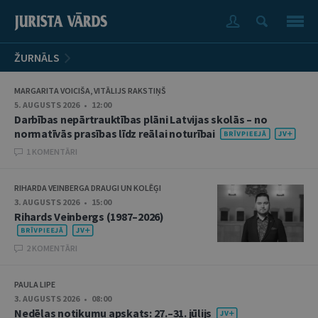
ŽURNĀLS
MARGARITA VOICIŠA, VITĀLIJS RAKSTIŅŠ
5. AUGUSTS 2026 • 12:00
Darbības nepārtrauktības plāni Latvijas skolās – no
normatīvās prasības līdz reālai noturībai
1 KOMENTĀRI
RIHARDA VEINBERGA DRAUGI UN KOLĒĢI
3. AUGUSTS 2026 • 15:00
Rihards Veinbergs (1987–2026)
2 KOMENTĀRI
PAULA LIPE
3. AUGUSTS 2026 • 08:00
Nedēļas notikumu apskats: 27.–31. jūlijs