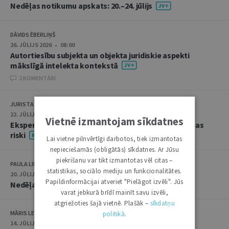
Nedēļas notikumu apskats: 20.–24. jūlijs
DĀVIDS ĒBERLIŅŠ
26. JŪLIJS 2026 • 08:00
Autortiesību subjekta un objekta juridiskie aspekti
mākslīgā intelekta kontekstā
2 KOMENTĀRI
JURISTA VĀRDS
22. JŪLIJS 2026 • 14:00
Vietnē izmantojam sīkdatnes
Ekspertu saruna jūlijā: krimināltiesības un būvniecības
riski
Lai vietne pilnvērtīgi darbotos, tiek izmantotas
nepieciešamās (obligātās) sīkdatnes. Ar Jūsu
piekrišanu var tikt izmantotas vēl citas –
PAULA LIPE
statistikas, sociālo mediju un funkcionalitātes.
20. JŪLIJS 2026 • 16:05
Papildinformācijai atveriet "Pielāgot izvēli". Jūs
Nedēļas notikumu apskats: 13.–17. jūlijs
varat jebkurā brīdī mainīt savu izvēli,
atgriežoties šajā vietnē. Plašāk –
sīkdatņu
MĀRIS LEJA
politikā
.
14. JŪLIJS 2026