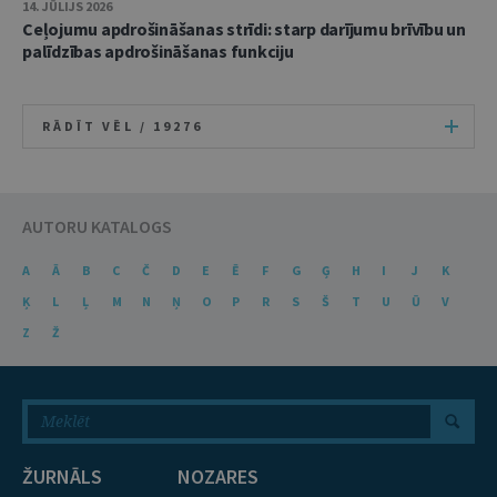
14. JŪLIJS 2026
Ceļojumu apdrošināšanas strīdi: starp darījumu brīvību un
palīdzības apdrošināšanas funkciju
RĀDĪT VĒL /
19276
AUTORU KATALOGS
A
Ā
B
C
Č
D
E
Ē
F
G
Ģ
H
I
J
K
Ķ
L
Ļ
M
N
Ņ
O
P
R
S
Š
T
U
Ū
V
Z
Ž
ŽURNĀLS
NOZARES