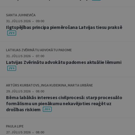
SANTA JUHNEVIČA
31. JŪLIJS 2026 • 09:00
Ilgtspējības principa piemērošana Latvijas tiesu praksē
LATVIJAS ZVĒRINĀTU ADVOKĀTU PADOME
31. JŪLIJS 2026 • 07:00
Latvijas Zvērinātu advokātu padomes aktuālie lēmumi
ARTŪRS KURBATOVS, INGA KUDEIKINA, MARTA URBĀNE
29. JŪLIJS 2026 • 08:00
Bērna labākās intereses civilprocesā: starp procesuālo
formālismu un pienākumu nekavējoties reaģēt uz
drošības riskiem
PAULA LIPE
27. JŪLIJS 2026 • 08:00