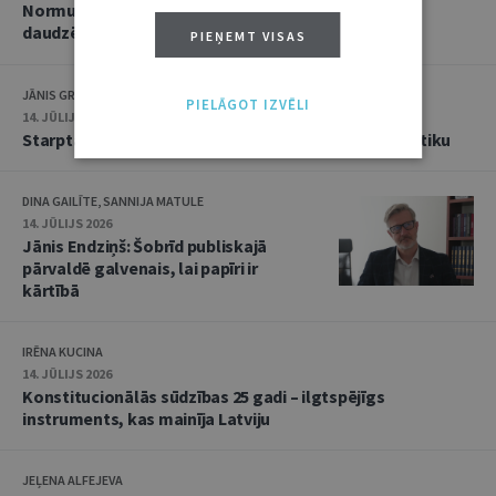
Normu konkurences un noziedzīgu nodarījumu
daudzējādības problemātika
PIEŅEMT VISAS
JĀNIS GRASIS
PIELĀGOT IZVĒLI
14. JŪLIJS 2026
Starptautiskās tiesības: mazās valstis pret reālpolitiku
DINA GAILĪTE, SANNIJA MATULE
14. JŪLIJS 2026
Jānis Endziņš: Šobrīd publiskajā
pārvaldē galvenais, lai papīri ir
kārtībā
IRĒNA KUCINA
14. JŪLIJS 2026
Konstitucionālās sūdzības 25 gadi – ilgtspējīgs
instruments, kas mainīja Latviju
JEĻENA ALFEJEVA