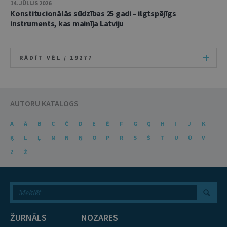
14. JŪLIJS 2026
Konstitucionālās sūdzības 25 gadi – ilgtspējīgs
instruments, kas mainīja Latviju
RĀDĪT VĒL /
19277
AUTORU KATALOGS
A
Ā
B
C
Č
D
E
Ē
F
G
Ģ
H
I
J
K
Ķ
L
Ļ
M
N
Ņ
O
P
R
S
Š
T
U
Ū
V
Z
Ž
ŽURNĀLS
NOZARES