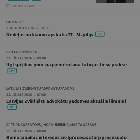
2 KOMENTĀRI
PAULA LIPE
3. AUGUSTS 2026 • 08:00
Nedēļas notikumu apskats: 27.–31. jūlijs
SANTA JUHNEVIČA
31. JŪLIJS 2026 • 09:00
Ilgtspējības principa piemērošana Latvijas tiesu praksē
LATVIJAS ZVĒRINĀTU ADVOKĀTU PADOME
31. JŪLIJS 2026 • 07:00
Latvijas Zvērinātu advokātu padomes aktuālie lēmumi
ARTŪRS KURBATOVS, INGA KUDEIKINA, MARTA URBĀNE
29. JŪLIJS 2026 • 08:00
Bērna labākās intereses civilprocesā: starp procesuālo