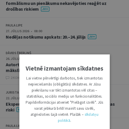
formālismu un pienākumu nekavējoties reaģēt uz
drošības riskiem
PAULA LIPE
27. JŪLIJS 2026 • 08:00
Nedēļas notikumu apskats: 20.–24. jūlijs
DĀVIDS ĒBERLIŅŠ
26. JŪLIJS 2026 • 08:00
Autortiesību subjekta un objekta juridiskie aspekti
Vietnē izmantojam sīkdatnes
mākslīgā intelekta kontekstā
2 KOMENTĀRI
Lai vietne pilnvērtīgi darbotos, tiek izmantotas
nepieciešamās (obligātās) sīkdatnes. Ar Jūsu
piekrišanu var tikt izmantotas vēl citas –
JURISTA VĀRDS
statistikas, sociālo mediju un funkcionalitātes.
22. JŪLIJS 2026 • 14:00
Papildinformācijai atveriet "Pielāgot izvēli". Jūs
Ekspertu saruna jūlijā: krimināltiesības un būvniecības
varat jebkurā brīdī mainīt savu izvēli,
riski
atgriežoties šajā vietnē. Plašāk –
sīkdatņu
politikā
.
PAULA LIPE