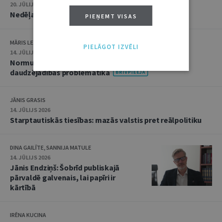
20. JŪLIJS 2026 • 16:05
Nedēļas notikumu apskats: 13.–17. jūlijs
PIEŅEMT VISAS
MĀRIS LEJA
PIELĀGOT IZVĒLI
14. JŪLIJS 2026
Normu konkurences un noziedzīgu nodarījumu
daudzējādības problemātika
JĀNIS GRASIS
14. JŪLIJS 2026
Starptautiskās tiesības: mazās valstis pret reālpolitiku
DINA GAILĪTE, SANNIJA MATULE
14. JŪLIJS 2026
Jānis Endziņš: Šobrīd publiskajā
pārvaldē galvenais, lai papīri ir
kārtībā
IRĒNA KUCINA