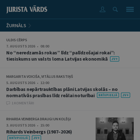
ŽURNĀLS
ULDIS CĒRPS
7. AUGUSTS 2026 • 08:00
No “neredzamās rokas” līdz “palīdzošajai rokai”:
tiesiskums un valsts loma Latvijas ekonomikā
MARGARITA VOICIŠA, VITĀLIJS RAKSTIŅŠ
5. AUGUSTS 2026 • 12:00
Darbības nepārtrauktības plāni Latvijas skolās – no
normatīvās prasības līdz reālai noturībai
1 KOMENTĀRI
RIHARDA VEINBERGA DRAUGI UN KOLĒĢI
3. AUGUSTS 2026 • 15:00
Rihards Veinbergs (1987–2026)