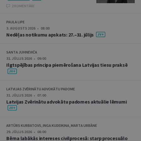
2 KOMENTĀRI
PAULA LIPE
3. AUGUSTS 2026 • 08:00
Nedēļas notikumu apskats: 27.–31. jūlijs
SANTA JUHNEVIČA
31. JŪLIJS 2026 • 09:00
Ilgtspējības principa piemērošana Latvijas tiesu praksē
LATVIJAS ZVĒRINĀTU ADVOKĀTU PADOME
31. JŪLIJS 2026 • 07:00
Latvijas Zvērinātu advokātu padomes aktuālie lēmumi
ARTŪRS KURBATOVS, INGA KUDEIKINA, MARTA URBĀNE
29. JŪLIJS 2026 • 08:00
Bērna labākās intereses civilprocesā: starp procesuālo