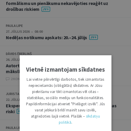
formālismu un pienākumu nekavējoties reaģēt uz
drošības riskiem
PAULA LIPE
27. JŪLIJS 2026 • 08:00
Nedēļas notikumu apskats: 20.–24. jūlijs
DĀVIDS ĒBERLIŅŠ
26. JŪLIJS 2026 • 08:00
Autortiesību subjekta un objekta juridiskie aspekti
Vietnē izmantojam sīkdatnes
mākslīgā intelekta kontekstā
2 KOMENTĀRI
Lai vietne pilnvērtīgi darbotos, tiek izmantotas
nepieciešamās (obligātās) sīkdatnes. Ar Jūsu
piekrišanu var tikt izmantotas vēl citas –
JURISTA VĀRDS
statistikas, sociālo mediju un funkcionalitātes.
22. JŪLIJS 2026 • 14:00
Papildinformācijai atveriet "Pielāgot izvēli". Jūs
Ekspertu saruna jūlijā: krimināltiesības un būvniecības
varat jebkurā brīdī mainīt savu izvēli,
riski
atgriežoties šajā vietnē. Plašāk –
sīkdatņu
politikā
.
PAULA LIPE