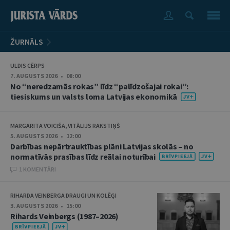
ŽURNĀLS
ULDIS CĒRPS
7. AUGUSTS 2026 • 08:00
No “neredzamās rokas” līdz “palīdzošajai rokai”:
tiesiskums un valsts loma Latvijas ekonomikā
MARGARITA VOICIŠA, VITĀLIJS RAKSTIŅŠ
5. AUGUSTS 2026 • 12:00
Darbības nepārtrauktības plāni Latvijas skolās – no
normatīvās prasības līdz reālai noturībai
1 KOMENTĀRI
RIHARDA VEINBERGA DRAUGI UN KOLĒĢI
3. AUGUSTS 2026 • 15:00
Rihards Veinbergs (1987–2026)