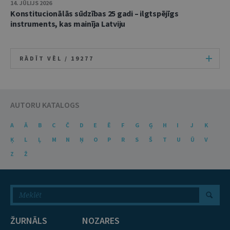
14. JŪLIJS 2026
Konstitucionālās sūdzības 25 gadi – ilgtspējīgs
instruments, kas mainīja Latviju
RĀDĪT VĒL /
19277
AUTORU KATALOGS
A
Ā
B
C
Č
D
E
Ē
F
G
Ģ
H
I
J
K
Ķ
L
Ļ
M
N
Ņ
O
P
R
S
Š
T
U
Ū
V
Z
Ž
ŽURNĀLS
NOZARES