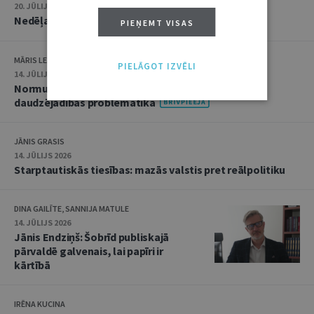
20. JŪLIJS 2026 • 16:05
Nedēļas notikumu apskats: 13.–17. jūlijs
PIEŅEMT VISAS
MĀRIS LEJA
PIELĀGOT IZVĒLI
14. JŪLIJS 2026
Normu konkurences un noziedzīgu nodarījumu
daudzējādības problemātika
JĀNIS GRASIS
14. JŪLIJS 2026
Starptautiskās tiesības: mazās valstis pret reālpolitiku
DINA GAILĪTE, SANNIJA MATULE
14. JŪLIJS 2026
Jānis Endziņš: Šobrīd publiskajā
pārvaldē galvenais, lai papīri ir
kārtībā
IRĒNA KUCINA