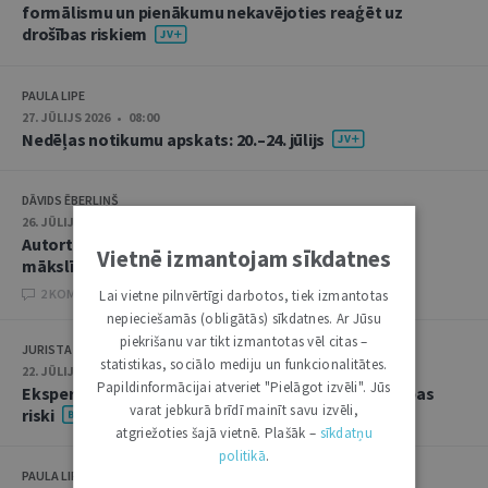
formālismu un pienākumu nekavējoties reaģēt uz
drošības riskiem
PAULA LIPE
27. JŪLIJS 2026 • 08:00
Nedēļas notikumu apskats: 20.–24. jūlijs
DĀVIDS ĒBERLIŅŠ
26. JŪLIJS 2026 • 08:00
Autortiesību subjekta un objekta juridiskie aspekti
Vietnē izmantojam sīkdatnes
mākslīgā intelekta kontekstā
2 KOMENTĀRI
Lai vietne pilnvērtīgi darbotos, tiek izmantotas
nepieciešamās (obligātās) sīkdatnes. Ar Jūsu
piekrišanu var tikt izmantotas vēl citas –
JURISTA VĀRDS
statistikas, sociālo mediju un funkcionalitātes.
22. JŪLIJS 2026 • 14:00
Papildinformācijai atveriet "Pielāgot izvēli". Jūs
Ekspertu saruna jūlijā: krimināltiesības un būvniecības
varat jebkurā brīdī mainīt savu izvēli,
riski
atgriežoties šajā vietnē. Plašāk –
sīkdatņu
politikā
.
PAULA LIPE