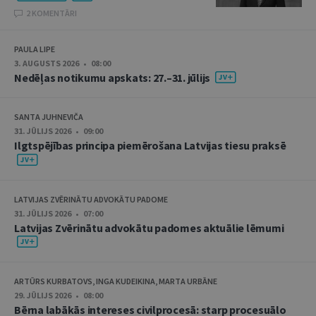
2 KOMENTĀRI
PAULA LIPE
3. AUGUSTS 2026 • 08:00
Nedēļas notikumu apskats: 27.–31. jūlijs
SANTA JUHNEVIČA
31. JŪLIJS 2026 • 09:00
Ilgtspējības principa piemērošana Latvijas tiesu praksē
LATVIJAS ZVĒRINĀTU ADVOKĀTU PADOME
31. JŪLIJS 2026 • 07:00
Latvijas Zvērinātu advokātu padomes aktuālie lēmumi
ARTŪRS KURBATOVS, INGA KUDEIKINA, MARTA URBĀNE
29. JŪLIJS 2026 • 08:00
Bērna labākās intereses civilprocesā: starp procesuālo