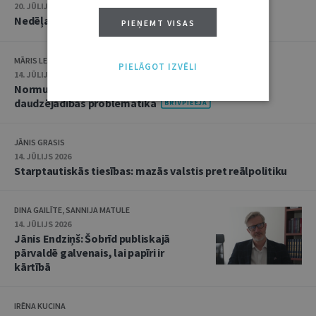
20. JŪLIJS 2026 • 16:05
Nedēļas notikumu apskats: 13.–17. jūlijs
PIEŅEMT VISAS
MĀRIS LEJA
PIELĀGOT IZVĒLI
14. JŪLIJS 2026
Normu konkurences un noziedzīgu nodarījumu
daudzējādības problemātika
JĀNIS GRASIS
14. JŪLIJS 2026
Starptautiskās tiesības: mazās valstis pret reālpolitiku
DINA GAILĪTE, SANNIJA MATULE
14. JŪLIJS 2026
Jānis Endziņš: Šobrīd publiskajā
pārvaldē galvenais, lai papīri ir
kārtībā
IRĒNA KUCINA