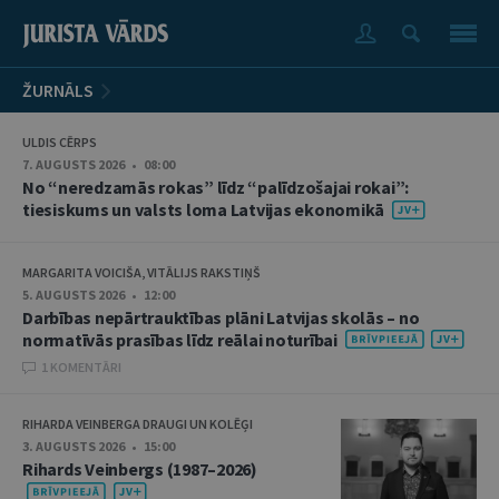
ŽURNĀLS
ULDIS CĒRPS
7. AUGUSTS 2026 • 08:00
No “neredzamās rokas” līdz “palīdzošajai rokai”:
tiesiskums un valsts loma Latvijas ekonomikā
MARGARITA VOICIŠA, VITĀLIJS RAKSTIŅŠ
5. AUGUSTS 2026 • 12:00
Darbības nepārtrauktības plāni Latvijas skolās – no
normatīvās prasības līdz reālai noturībai
1 KOMENTĀRI
RIHARDA VEINBERGA DRAUGI UN KOLĒĢI
3. AUGUSTS 2026 • 15:00
Rihards Veinbergs (1987–2026)