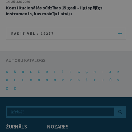
14. JŪLIJS 2026
Konstitucionālās sūdzības 25 gadi – ilgtspējīgs
instruments, kas mainīja Latviju
RĀDĪT VĒL /
19277
AUTORU KATALOGS
A
Ā
B
C
Č
D
E
Ē
F
G
Ģ
H
I
J
K
Ķ
L
Ļ
M
N
Ņ
O
P
R
S
Š
T
U
Ū
V
Z
Ž
ŽURNĀLS
NOZARES