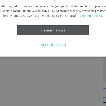
i darbotos, tiek izmantotas nepieciešamās (obligātās) sīkdatnes. Ar Jūsu piekriša
kas, sociālo mediju un funkcionalitātes. Papildinformācijai atveriet "Pielāgot izvēl
brīdī mainīt savu izvēli, atgriežoties šajā vietnē. Plašāk –
sīkdatņu politikā
.
PIEŅEMT VISAS
Ž
PIELĀGOT IZVĒLI