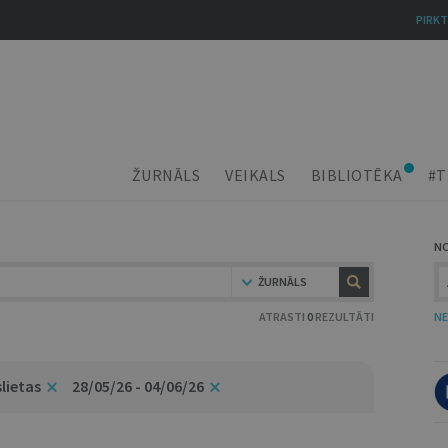
PIRKT
ŽURNĀLS
VEIKALS
BIBLIOTĒKA
#T
N
ŽURNĀLS
ATRASTI
0
REZULTĀTI
NE
lietas
28/05/26 - 04/06/26