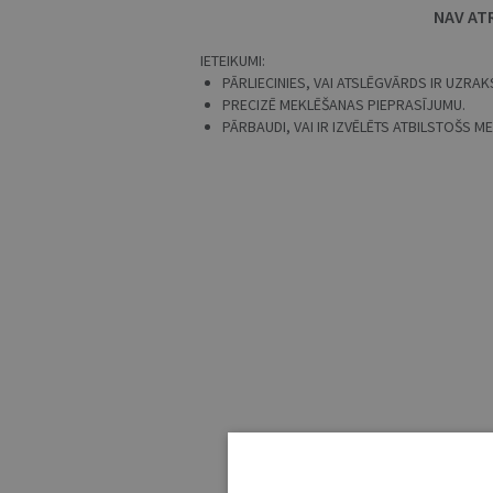
NAV AT
IETEIKUMI:
PĀRLIECINIES, VAI ATSLĒGVĀRDS IR UZRAKS
PRECIZĒ MEKLĒŠANAS PIEPRASĪJUMU.
PĀRBAUDI, VAI IR IZVĒLĒTS ATBILSTOŠS 