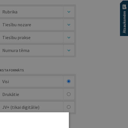
Rubrika
Tiesību nozare
Tiesību prakse
Numura tēma
KSTA FORMĀTS
Visi
Drukātie
JV+ (tikai digitālie)
UTORS