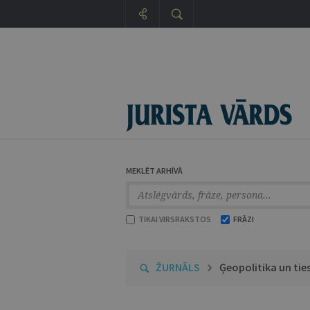
MEKLĒT ARHĪVĀ
TIKAI VIRSRAKSTOS
FRĀZI
ŽURNĀLS
Ģeopolitika un ties