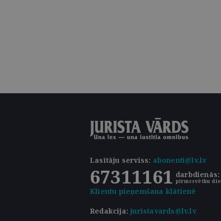
Lasītāju serviss
:
abonenti@lv.lv
67311161
darbdienās: 
pirmssvētku die
Klientu pieņemšana klātienē
Redakcija:
juristavards@lv.lv