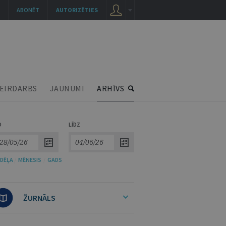
ABONĒT
AUTORIZĒTIES
EIRDARBS
JAUNUMI
ARHĪVS
O
LĪDZ
DĒĻA
/
MĒNESIS
/
GADS
ŽURNĀLS