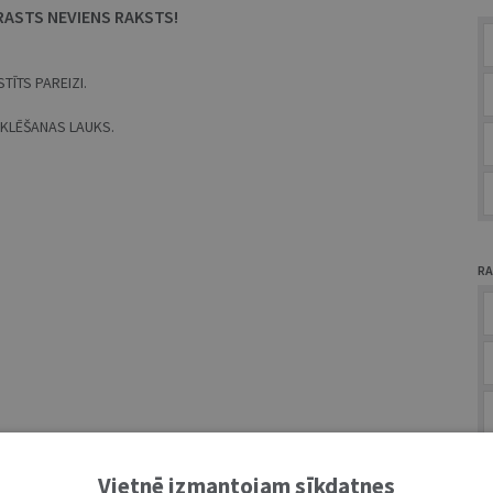
RASTS NEVIENS RAKSTS!
TĪTS PAREIZI.
MEKLĒŠANAS LAUKS.
RA
A
Vietnē izmantojam sīkdatnes