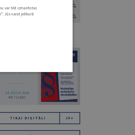
nu var tikt izmantotas
i". Jūs varat jebkurā
URNĀLU KATALOGS /
VISI ŽURNĀLI
7
14. JŪLIJS 2026
NR 7 (1425)
TIKAI DIGITĀLI
JV+