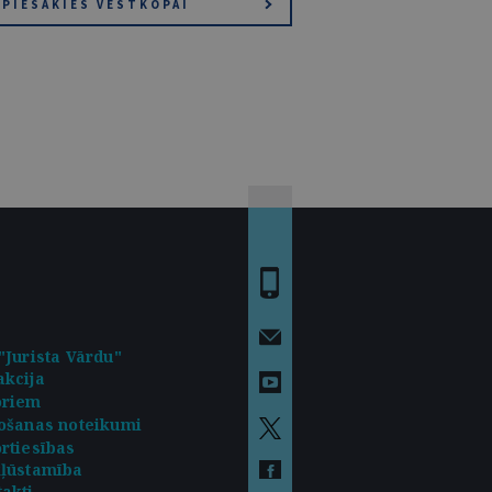
PIESAKIES VĒSTKOPAI
"Jurista Vārdu"
kcija
oriem
ošanas noteikumi
rtiesības
kļūstamība
akti