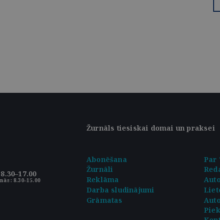
Žurnāls tiesiskai domai un praksei
Abonēšana
Par 
Žurnāli
Reda
8.30–17.00
Reklāma
Aut
nās: 8.30–15.00
Darba sludinājumi
Liet
Grāmatas
Auto
Pie
Kont