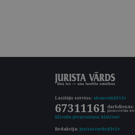
Lasītāju serviss
:
abonenti@lv.lv
67311161
darbdienās: 
pirmssvētku die
Klientu pieņemšana klātienē
Redakcija:
juristavards@lv.lv