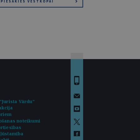
PIESAKIES VĒSTKOPAI
"Jurista Vārdu"
kcija
oriem
ošanas noteikumi
rtiesības
kļūstamība
akti