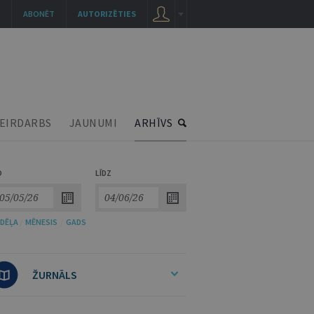
ABONĒT
AUTORIZĒTIES
EIRDARBS
JAUNUMI
ARHĪVS
O
LĪDZ
DĒĻA
/
MĒNESIS
/
GADS
ŽURNĀLS