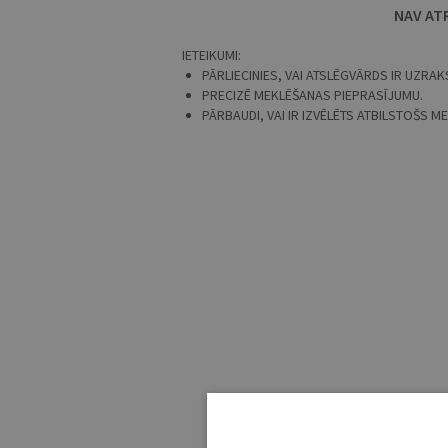
NAV AT
IETEIKUMI:
PĀRLIECINIES, VAI ATSLĒGVĀRDS IR UZRAKS
PRECIZĒ MEKLĒŠANAS PIEPRASĪJUMU.
PĀRBAUDI, VAI IR IZVĒLĒTS ATBILSTOŠS 