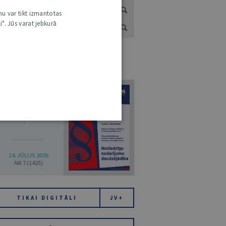
nu var tikt izmantotas
i". Jūs varat jebkurā
URNĀLU KATALOGS /
VISI ŽURNĀLI
7
14. JŪLIJS 2026
NR 7 (1425)
TIKAI DIGITĀLI
JV+