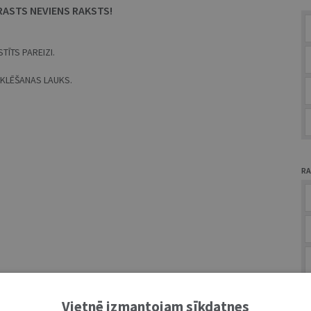
RASTS NEVIENS RAKSTS!
TĪTS PAREIZI.
MEKLĒŠANAS LAUKS.
RA
A
Vietnē izmantojam sīkdatnes