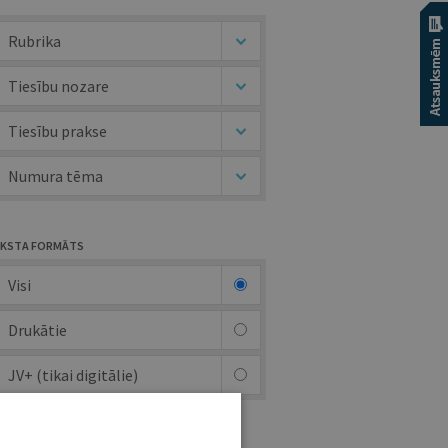
Rubrika
Tiesību nozare
Tiesību prakse
Numura tēma
KSTA FORMĀTS
Visi
Drukātie
JV+ (tikai digitālie)
UTORS