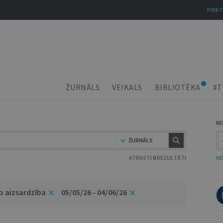
PIRKT
ŽURNĀLS
VEIKALS
BIBLIOTĒKA
#T
N
ŽURNĀLS
ATRASTI
0
REZULTĀTI
NE
o aizsardzība
05/05/26 - 04/06/26