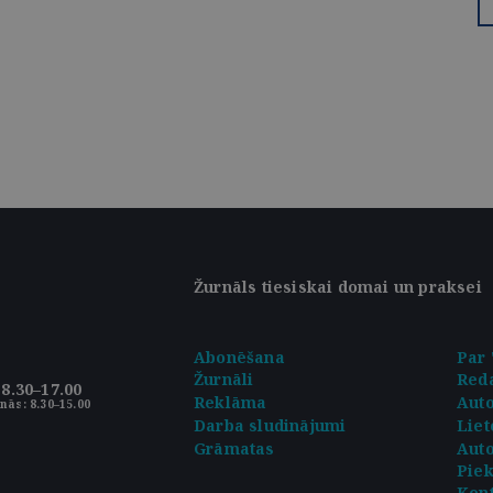
Žurnāls tiesiskai domai un praksei
Abonēšana
Par 
Žurnāli
Reda
8.30–17.00
Reklāma
Aut
nās: 8.30–15.00
Darba sludinājumi
Liet
Grāmatas
Auto
Pie
Kont