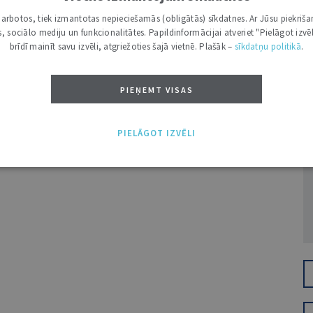
i darbotos, tiek izmantotas nepieciešamās (obligātās) sīkdatnes. Ar Jūsu piekriša
kas, sociālo mediju un funkcionalitātes. Papildinformācijai atveriet "Pielāgot izvēl
brīdī mainīt savu izvēli, atgriežoties šajā vietnē. Plašāk –
sīkdatņu politikā
.
PIEŅEMT VISAS
Ž
PIELĀGOT IZVĒLI