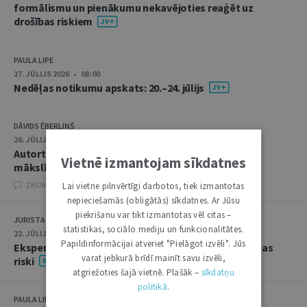
formālismu un pienākumu nekavējoties reaģēt uz
drošības riskiem
PAULA LIPE
27. JŪLIJS 2026 • 08:00
Nedēļas notikumu apskats: 20.–24. jūlijs
DĀVIDS ĒBERLIŅŠ
26. JŪLIJS 2026 • 08:00
Autortiesību subjekta un objekta juridiskie aspekti
Vietnē izmantojam sīkdatnes
mākslīgā intelekta kontekstā
2 KOMENTĀRI
Lai vietne pilnvērtīgi darbotos, tiek izmantotas
nepieciešamās (obligātās) sīkdatnes. Ar Jūsu
piekrišanu var tikt izmantotas vēl citas –
JURISTA VĀRDS
statistikas, sociālo mediju un funkcionalitātes.
22. JŪLIJS 2026 • 14:00
Papildinformācijai atveriet "Pielāgot izvēli". Jūs
Ekspertu saruna jūlijā: krimināltiesības un būvniecības
varat jebkurā brīdī mainīt savu izvēli,
riski
atgriežoties šajā vietnē. Plašāk –
sīkdatņu
politikā
.
PAULA LIPE