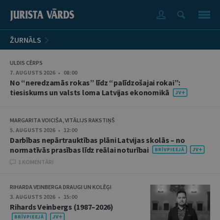
ŽURNĀLS
ULDIS CĒRPS
7. AUGUSTS 2026 • 08:00
No “neredzamās rokas” līdz “palīdzošajai rokai”:
tiesiskums un valsts loma Latvijas ekonomikā
MARGARITA VOICIŠA, VITĀLIJS RAKSTIŅŠ
5. AUGUSTS 2026 • 12:00
Darbības nepārtrauktības plāni Latvijas skolās – no
normatīvās prasības līdz reālai noturībai
1 KOMENTĀRI
RIHARDA VEINBERGA DRAUGI UN KOLĒĢI
3. AUGUSTS 2026 • 15:00
Rihards Veinbergs (1987–2026)