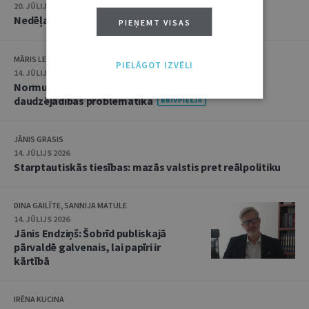
20. JŪLIJS 2026 • 16:05
Nedēļas notikumu apskats: 13.–17. jūlijs
PIEŅEMT VISAS
MĀRIS LEJA
PIELĀGOT IZVĒLI
14. JŪLIJS 2026
Normu konkurences un noziedzīgu nodarījumu
daudzējādības problemātika
JĀNIS GRASIS
14. JŪLIJS 2026
Starptautiskās tiesības: mazās valstis pret reālpolitiku
DINA GAILĪTE, SANNIJA MATULE
14. JŪLIJS 2026
Jānis Endziņš: Šobrīd publiskajā
pārvaldē galvenais, lai papīri ir
kārtībā
IRĒNA KUCINA