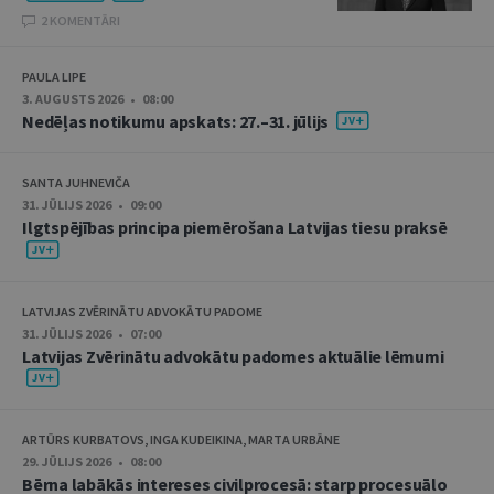
2 KOMENTĀRI
PAULA LIPE
3. AUGUSTS 2026 • 08:00
Nedēļas notikumu apskats: 27.–31. jūlijs
SANTA JUHNEVIČA
31. JŪLIJS 2026 • 09:00
Ilgtspējības principa piemērošana Latvijas tiesu praksē
LATVIJAS ZVĒRINĀTU ADVOKĀTU PADOME
31. JŪLIJS 2026 • 07:00
Latvijas Zvērinātu advokātu padomes aktuālie lēmumi
ARTŪRS KURBATOVS, INGA KUDEIKINA, MARTA URBĀNE
29. JŪLIJS 2026 • 08:00
Bērna labākās intereses civilprocesā: starp procesuālo