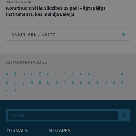
14. JŪLIJS 2026
Konstitucionālās sūdzības 25 gadi – ilgtspējīgs
instruments, kas mainīja Latviju
RĀDĪT VĒL /
19277
AUTORU KATALOGS
A
Ā
B
C
Č
D
E
Ē
F
G
Ģ
H
I
J
K
Ķ
L
Ļ
M
N
Ņ
O
P
R
S
Š
T
U
Ū
V
Z
Ž
ŽURNĀLS
NOZARES