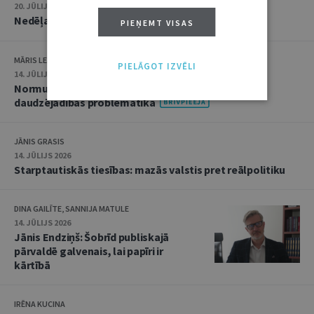
20. JŪLIJS 2026 • 16:05
Nedēļas notikumu apskats: 13.–17. jūlijs
PIEŅEMT VISAS
MĀRIS LEJA
PIELĀGOT IZVĒLI
14. JŪLIJS 2026
Normu konkurences un noziedzīgu nodarījumu
daudzējādības problemātika
JĀNIS GRASIS
14. JŪLIJS 2026
Starptautiskās tiesības: mazās valstis pret reālpolitiku
DINA GAILĪTE, SANNIJA MATULE
14. JŪLIJS 2026
Jānis Endziņš: Šobrīd publiskajā
pārvaldē galvenais, lai papīri ir
kārtībā
IRĒNA KUCINA