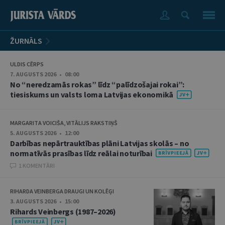
ŽURNĀLS
ULDIS CĒRPS
7. AUGUSTS 2026 • 08:00
No “neredzamās rokas” līdz “palīdzošajai rokai”:
tiesiskums un valsts loma Latvijas ekonomikā
MARGARITA VOICIŠA, VITĀLIJS RAKSTIŅŠ
5. AUGUSTS 2026 • 12:00
Darbības nepārtrauktības plāni Latvijas skolās – no
normatīvās prasības līdz reālai noturībai
1 KOMENTĀRI
RIHARDA VEINBERGA DRAUGI UN KOLĒĢI
3. AUGUSTS 2026 • 15:00
Rihards Veinbergs (1987–2026)