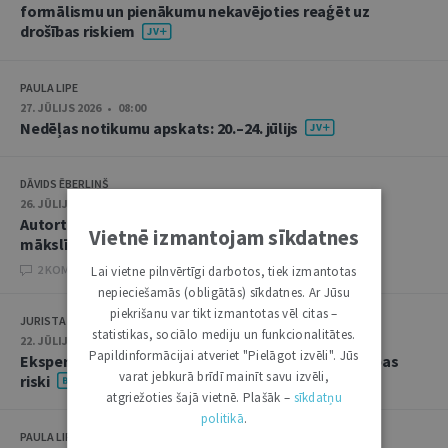
formālismu un pienākumu nekavējoties reaģēt uz
drošības riskiem
PAULA LIPE
27. JŪLIJS 2026 • 08:00
Nedēļas notikumu apskats: 20.–24. jūlijs
DĀVIDS ĒBERLIŅŠ
26. JŪLIJS 2026 • 08:00
Autortiesību subjekta un objekta juridiskie aspekti
Vietnē izmantojam sīkdatnes
mākslīgā intelekta kontekstā
2 KOMENTĀRI
Lai vietne pilnvērtīgi darbotos, tiek izmantotas
nepieciešamās (obligātās) sīkdatnes. Ar Jūsu
piekrišanu var tikt izmantotas vēl citas –
JURISTA VĀRDS
statistikas, sociālo mediju un funkcionalitātes.
22. JŪLIJS 2026 • 14:00
Papildinformācijai atveriet "Pielāgot izvēli". Jūs
Ekspertu saruna jūlijā: krimināltiesības un būvniecības
varat jebkurā brīdī mainīt savu izvēli,
riski
atgriežoties šajā vietnē. Plašāk –
sīkdatņu
politikā
.
PAULA LIPE