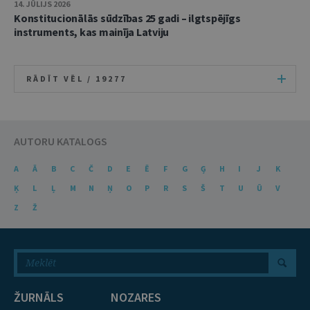
14. JŪLIJS 2026
Konstitucionālās sūdzības 25 gadi – ilgtspējīgs
instruments, kas mainīja Latviju
RĀDĪT VĒL /
19277
AUTORU KATALOGS
A
Ā
B
C
Č
D
E
Ē
F
G
Ģ
H
I
J
K
Ķ
L
Ļ
M
N
Ņ
O
P
R
S
Š
T
U
Ū
V
Z
Ž
ŽURNĀLS
NOZARES