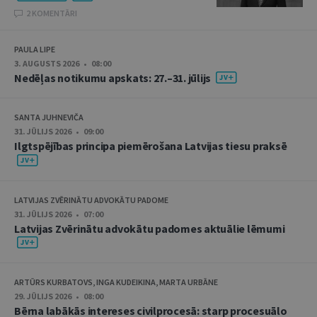
2 KOMENTĀRI
PAULA LIPE
3. AUGUSTS 2026 • 08:00
Nedēļas notikumu apskats: 27.–31. jūlijs
SANTA JUHNEVIČA
31. JŪLIJS 2026 • 09:00
Ilgtspējības principa piemērošana Latvijas tiesu praksē
LATVIJAS ZVĒRINĀTU ADVOKĀTU PADOME
31. JŪLIJS 2026 • 07:00
Latvijas Zvērinātu advokātu padomes aktuālie lēmumi
ARTŪRS KURBATOVS, INGA KUDEIKINA, MARTA URBĀNE
29. JŪLIJS 2026 • 08:00
Bērna labākās intereses civilprocesā: starp procesuālo