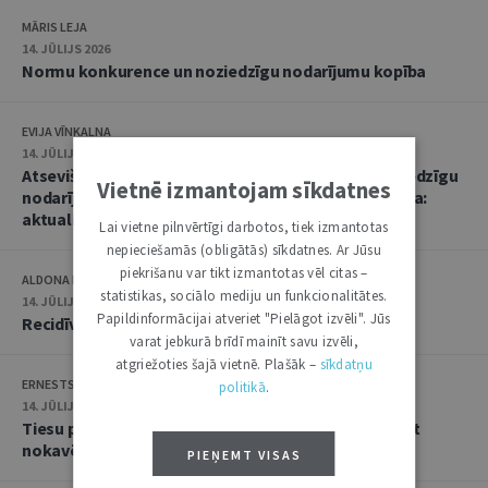
MĀRIS LEJA
14. JŪLIJS 2026
Normu konkurence un noziedzīgu nodarījumu kopība
EVIJA VĪNKALNA
14. JŪLIJS 2026
Atsevišķa (vienota) noziedzīga nodarījuma un noziedzīgu
Vietnē izmantojam sīkdatnes
nodarījumu kopības kvalifikācija un soda noteikšana:
aktualitātes praksē
Lai vietne pilnvērtīgi darbotos, tiek izmantotas
nepieciešamās (obligātās) sīkdatnes. Ar Jūsu
piekrišanu var tikt izmantotas vēl citas –
ALDONA KIPĀNE, EVIJA VĪNKALNA
statistikas, sociālo mediju un funkcionalitātes.
14. JŪLIJS 2026
Papildinformācijai atveriet "Pielāgot izvēli". Jūs
Recidīvs krimināltiesisko zinātņu skatījumā
varat jebkurā brīdī mainīt savu izvēli,
atgriežoties šajā vietnē. Plašāk –
sīkdatņu
ERNESTS GRABUSTS
politikā
.
14. JŪLIJS 2026
Tiesu prakse lietās par iestādes atteikumu atjaunot
nokavēto procesuālo termiņu
PIEŅEMT VISAS