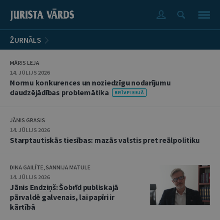
ŽURNĀLS
MĀRIS LEJA
14. JŪLIJS 2026
Normu konkurences un noziedzīgu nodarījumu
daudzējādības problemātika
JĀNIS GRASIS
14. JŪLIJS 2026
Starptautiskās tiesības: mazās valstis pret reālpolitiku
DINA GAILĪTE, SANNIJA MATULE
14. JŪLIJS 2026
Jānis Endziņš: Šobrīd publiskajā
pārvaldē galvenais, lai papīri ir
kārtībā