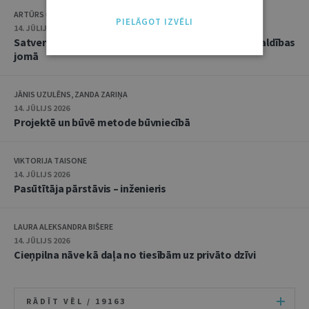
ARTŪRS CAICS, RĒZIJA GAUJERE
PIELĀGOT IZVĒLI
14. JŪLIJS 2026
Satversmes tiesas jaunākā judikatūra trokšņa pārvaldības
jomā
JĀNIS UZULĒNS, ZANDA ZARIŅA
14. JŪLIJS 2026
Projektē un būvē metode būvniecībā
VIKTORIJA TAISONE
14. JŪLIJS 2026
Pasūtītāja pārstāvis – inženieris
LAURA ALEKSANDRA BIŠERE
14. JŪLIJS 2026
Cieņpilna nāve kā daļa no tiesībām uz privāto dzīvi
RĀDĪT VĒL /
19163