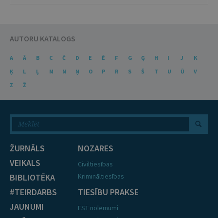
AUTORU KATALOGS
A
Ā
B
C
Č
D
E
Ē
F
G
Ģ
H
I
J
K
Ķ
L
Ļ
M
N
Ņ
O
P
R
S
Š
T
U
Ū
V
Z
Ž
ŽURNĀLS
NOZARES
VEIKALS
Civiltiesības
BIBLIOTĒKA
Krimināltiesības
#TEIRDARBS
TIESĪBU PRAKSE
JAUNUMI
EST nolēmumi