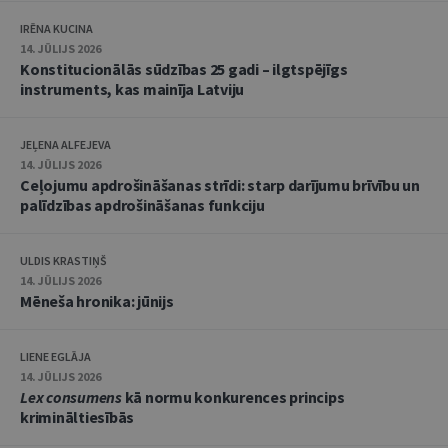
IRĒNA KUCINA
14. JŪLIJS 2026
Konstitucionālās sūdzības 25 gadi – ilgtspējīgs
instruments, kas mainīja Latviju
JEĻENA ALFEJEVA
14. JŪLIJS 2026
Ceļojumu apdrošināšanas strīdi: starp darījumu brīvību un
palīdzības apdrošināšanas funkciju
ULDIS KRASTIŅŠ
14. JŪLIJS 2026
Mēneša hronika: jūnijs
LIENE EGLĀJA
14. JŪLIJS 2026
Lex consumens
kā normu konkurences princips
krimināltiesībās