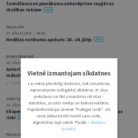
formālismu un pienākumu nekavējoties reaģēt uz
drošības riskiem
PAULA LIPE
27. JŪLIJS 2026 • 08:00
Nedēļas notikumu apskats: 20.–24. jūlijs
DĀVIDS ĒBERLIŅŠ
26. JŪLIJS 2026 • 08:00
Autortiesību subjekta un objekta juridiskie aspekti
Vietnē izmantojam sīkdatnes
mākslīgā intelekta kontekstā
2 KOMENTĀRI
Lai vietne pilnvērtīgi darbotos, tiek izmantotas
nepieciešamās (obligātās) sīkdatnes. Ar Jūsu
piekrišanu var tikt izmantotas vēl citas –
JURISTA VĀRDS
statistikas, sociālo mediju un funkcionalitātes.
22. JŪLIJS 2026 • 14:00
Papildinformācijai atveriet "Pielāgot izvēli". Jūs
Ekspertu saruna jūlijā: krimināltiesības un būvniecības
varat jebkurā brīdī mainīt savu izvēli,
riski
atgriežoties šajā vietnē. Plašāk –
sīkdatņu
politikā
.
PAULA LIPE