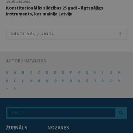
14. JŪLIJS 2026
Konstitucionālās sūdzības 25 gadi – ilgtspējīgs
instruments, kas mainīja Latviju
RĀDĪT VĒL /
19277
AUTORU KATALOGS
A
Ā
B
C
Č
D
E
Ē
F
G
Ģ
H
I
J
K
Ķ
L
Ļ
M
N
Ņ
O
P
R
S
Š
T
U
Ū
V
Z
Ž
ŽURNĀLS
NOZARES