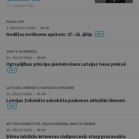
2 KOMENTĀRI
PAULA LIPE
3. AUGUSTS 2026 • 08:00
Nedēļas notikumu apskats: 27.–31. jūlijs
SANTA JUHNEVIČA
31. JŪLIJS 2026 • 09:00
Ilgtspējības principa piemērošana Latvijas tiesu praksē
LATVIJAS ZVĒRINĀTU ADVOKĀTU PADOME
31. JŪLIJS 2026 • 07:00
Latvijas Zvērinātu advokātu padomes aktuālie lēmumi
ARTŪRS KURBATOVS, INGA KUDEIKINA, MARTA URBĀNE
29. JŪLIJS 2026 • 08:00
Bērna labākās intereses civilprocesā: starp procesuālo