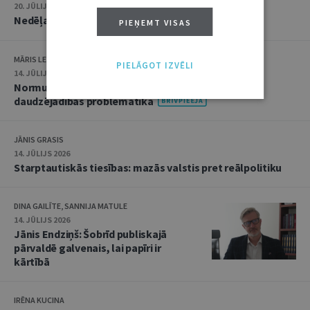
20. JŪLIJS 2026 • 16:05
Nedēļas notikumu apskats: 13.–17. jūlijs
PIEŅEMT VISAS
MĀRIS LEJA
PIELĀGOT IZVĒLI
14. JŪLIJS 2026
Normu konkurences un noziedzīgu nodarījumu
daudzējādības problemātika
JĀNIS GRASIS
14. JŪLIJS 2026
Starptautiskās tiesības: mazās valstis pret reālpolitiku
DINA GAILĪTE, SANNIJA MATULE
14. JŪLIJS 2026
Jānis Endziņš: Šobrīd publiskajā
pārvaldē galvenais, lai papīri ir
kārtībā
IRĒNA KUCINA