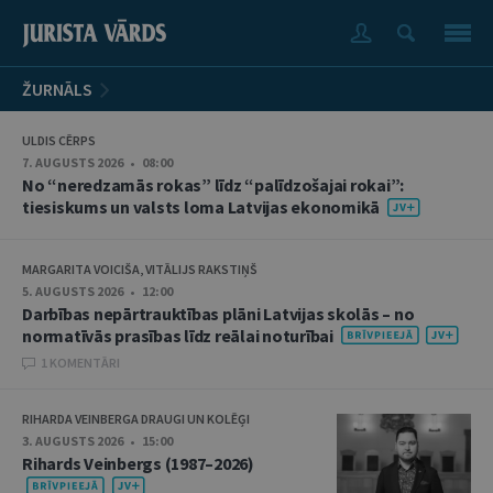
ŽURNĀLS
ULDIS CĒRPS
7. AUGUSTS 2026 • 08:00
No “neredzamās rokas” līdz “palīdzošajai rokai”:
tiesiskums un valsts loma Latvijas ekonomikā
MARGARITA VOICIŠA, VITĀLIJS RAKSTIŅŠ
5. AUGUSTS 2026 • 12:00
Darbības nepārtrauktības plāni Latvijas skolās – no
normatīvās prasības līdz reālai noturībai
1 KOMENTĀRI
RIHARDA VEINBERGA DRAUGI UN KOLĒĢI
3. AUGUSTS 2026 • 15:00
Rihards Veinbergs (1987–2026)