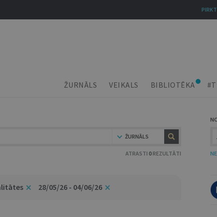
PIRKT
ŽURNĀLS
VEIKALS
BIBLIOTĒKA
#T
N
ŽURNĀLS
ATRASTI
0
REZULTĀTI
NE
litātes
28/05/26 - 04/06/26