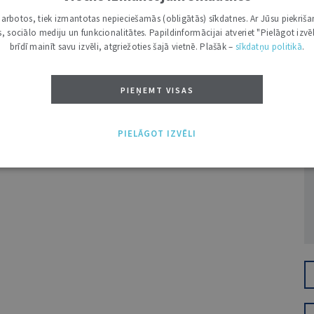
i darbotos, tiek izmantotas nepieciešamās (obligātās) sīkdatnes. Ar Jūsu piekriša
kas, sociālo mediju un funkcionalitātes. Papildinformācijai atveriet "Pielāgot izvēl
brīdī mainīt savu izvēli, atgriežoties šajā vietnē. Plašāk –
sīkdatņu politikā
.
PIEŅEMT VISAS
Ž
PIELĀGOT IZVĒLI