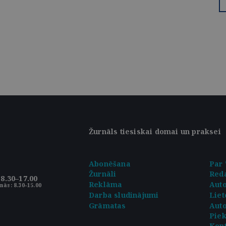
Žurnāls tiesiskai domai un praksei
Abonēšana
Par 
Žurnāli
Reda
8.30–17.00
Reklāma
Aut
nās: 8.30–15.00
Darba sludinājumi
Liet
Grāmatas
Auto
Pie
Kont