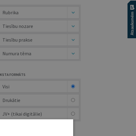
Rubrika
Tiesību nozare
Tiesību prakse
Numura tēma
KSTA FORMĀTS
Visi
Drukātie
JV+ (tikai digitālie)
UTORS