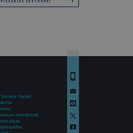
PIESAKIES VĒSTKOPAI
"Jurista Vārdu"
kcija
oriem
ošanas noteikumi
rtiesības
kļūstamība
akti