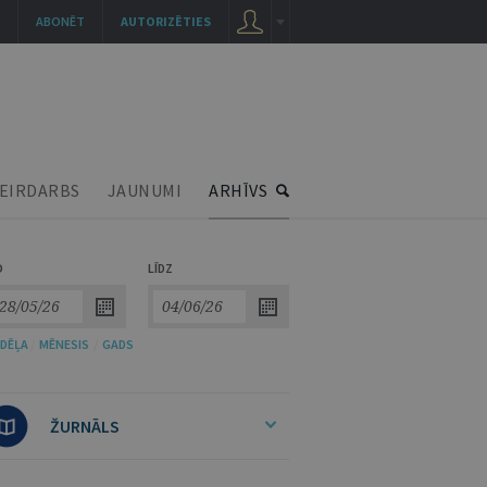
ABONĒT
AUTORIZĒTIES
EIRDARBS
JAUNUMI
ARHĪVS
O
LĪDZ
DĒĻA
/
MĒNESIS
/
GADS
ŽURNĀLS