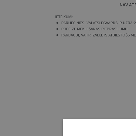
NAV AT
IETEIKUMI:
PĀRLIECINIES, VAI ATSLĒGVĀRDS IR UZRAKS
PRECIZĒ MEKLĒŠANAS PIEPRASĪJUMU.
PĀRBAUDI, VAI IR IZVĒLĒTS ATBILSTOŠS 