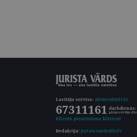
Lasītāju serviss
:
abonenti@lv.lv
67311161
darbdienās: 
pirmssvētku die
Klientu pieņemšana klātienē
Redakcija:
juristavards@lv.lv