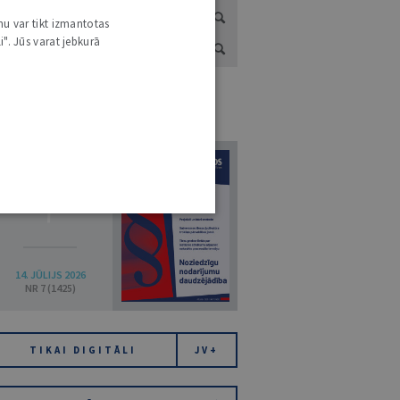
nu var tikt izmantotas
i". Jūs varat jebkurā
URNĀLU KATALOGS /
VISI ŽURNĀLI
7
14. JŪLIJS 2026
NR 7 (1425)
TIKAI DIGITĀLI
JV+