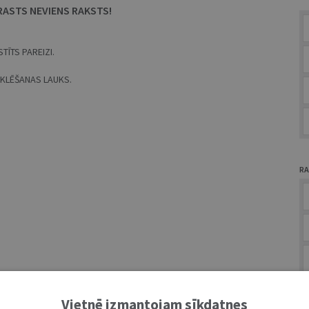
RASTS NEVIENS RAKSTS!
TĪTS PAREIZI.
MEKLĒŠANAS LAUKS.
RA
A
Vietnē izmantojam sīkdatnes