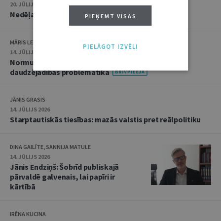
20. JŪLIJS 2026 • 16:05
Nedēļas notikumu apskats: 13.–17. jūlijs
PIEŅEMT VISAS
MĀRIS LEJA
PIELĀGOT IZVĒLI
14. JŪLIJS 2026
Normu konkurences un noziedzīgu nodarījumu
daudzējādības problemātika
JĀNIS GRASIS
14. JŪLIJS 2026
Starptautiskās tiesības: mazās valstis pret reālpolitiku
DINA GAILĪTE, SANNIJA MATULE
14. JŪLIJS 2026
Jānis Endziņš: Šobrīd publiskajā
pārvaldē galvenais, lai papīri ir
kārtībā
IRĒNA KUCINA