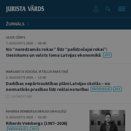
ŽURNĀLS
ULDIS CĒRPS
7. AUGUSTS 2026 • 08:00
No “neredzamās rokas” līdz “palīdzošajai rokai”:
tiesiskums un valsts loma Latvijas ekonomikā
MARGARITA VOICIŠA, VITĀLIJS RAKSTIŅŠ
5. AUGUSTS 2026 • 12:00
Darbības nepārtrauktības plāni Latvijas skolās – no
normatīvās prasības līdz reālai noturībai
1 KOMENTĀRI
RIHARDA VEINBERGA DRAUGI UN KOLĒĢI
3. AUGUSTS 2026 • 15:00
Rihards Veinbergs (1987–2026)