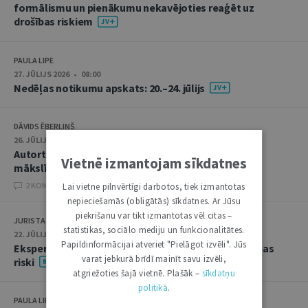
formālismu un pienākumu nekavējoties reaģēt uz
drošības riskiem
PAULA LIPE
27. JŪLIJS 2026 • 08:00
Nedēļas notikumu apskats: 20.–24. jūlijs
DĀVIDS ĒBERLIŅŠ
26. JŪLIJS 2026 • 08:00
Autortiesību subjekta un objekta juridiskie aspekti
Vietnē izmantojam sīkdatnes
mākslīgā intelekta kontekstā
2 KOMENTĀRI
Lai vietne pilnvērtīgi darbotos, tiek izmantotas
nepieciešamās (obligātās) sīkdatnes. Ar Jūsu
piekrišanu var tikt izmantotas vēl citas –
JURISTA VĀRDS
statistikas, sociālo mediju un funkcionalitātes.
22. JŪLIJS 2026 • 14:00
Papildinformācijai atveriet "Pielāgot izvēli". Jūs
Ekspertu saruna jūlijā: krimināltiesības un būvniecības
varat jebkurā brīdī mainīt savu izvēli,
riski
atgriežoties šajā vietnē. Plašāk –
sīkdatņu
politikā
.
PAULA LIPE