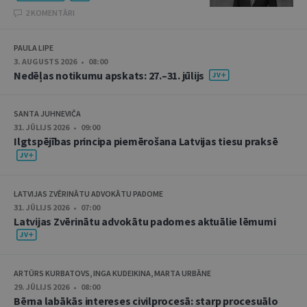
2 KOMENTĀRI
PAULA LIPE
3. AUGUSTS 2026 • 08:00
Nedēļas notikumu apskats: 27.–31. jūlijs
SANTA JUHNEVIČA
31. JŪLIJS 2026 • 09:00
Ilgtspējības principa piemērošana Latvijas tiesu praksē
LATVIJAS ZVĒRINĀTU ADVOKĀTU PADOME
31. JŪLIJS 2026 • 07:00
Latvijas Zvērinātu advokātu padomes aktuālie lēmumi
ARTŪRS KURBATOVS, INGA KUDEIKINA, MARTA URBĀNE
29. JŪLIJS 2026 • 08:00
Bērna labākās intereses civilprocesā: starp procesuālo