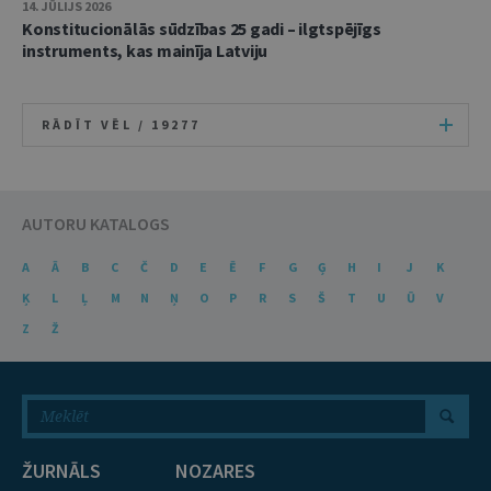
14. JŪLIJS 2026
Konstitucionālās sūdzības 25 gadi – ilgtspējīgs
instruments, kas mainīja Latviju
RĀDĪT VĒL /
19277
AUTORU KATALOGS
A
Ā
B
C
Č
D
E
Ē
F
G
Ģ
H
I
J
K
Ķ
L
Ļ
M
N
Ņ
O
P
R
S
Š
T
U
Ū
V
Z
Ž
ŽURNĀLS
NOZARES