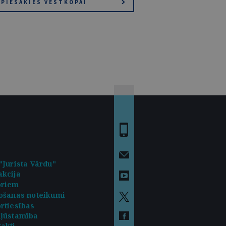
PIESAKIES VĒSTKOPAI
"Jurista Vārdu"
kcija
oriem
ošanas noteikumi
rtiesības
kļūstamība
akti