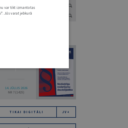
nu var tikt izmantotas
i". Jūs varat jebkurā
URNĀLU KATALOGS /
VISI ŽURNĀLI
7
14. JŪLIJS 2026
NR 7 (1425)
TIKAI DIGITĀLI
JV+