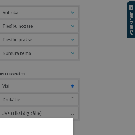
Rubrika
Tiesību nozare
Tiesību prakse
Numura tēma
KSTA FORMĀTS
Visi
Drukātie
JV+ (tikai digitālie)
UTORS