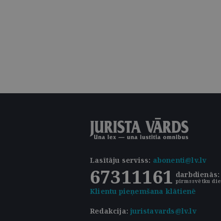
Lasītāju serviss
:
abonenti@lv.lv
67311161
darbdienās: 
pirmssvētku die
Klientu pieņemšana klātienē
Redakcija:
juristavards@lv.lv