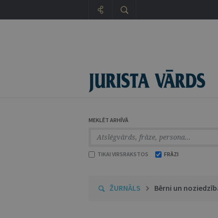
MEKLĒT ARHĪVĀ
TIKAI VIRSRAKSTOS
FRĀZI
ŽURNĀLS
Bērni un noziedzīb