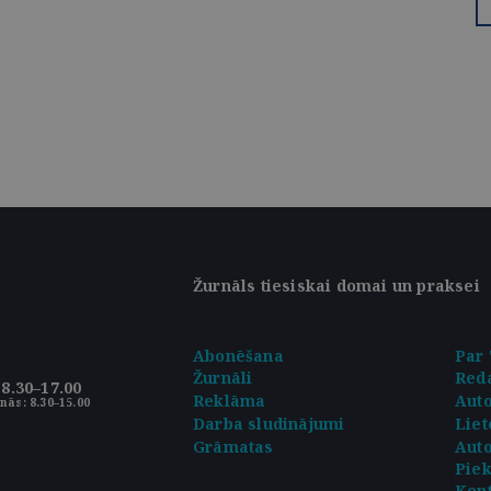
Žurnāls tiesiskai domai un praksei
Abonēšana
Par 
Žurnāli
Reda
8.30–17.00
Reklāma
Aut
nās: 8.30–15.00
Darba sludinājumi
Liet
Grāmatas
Auto
Pie
Kont