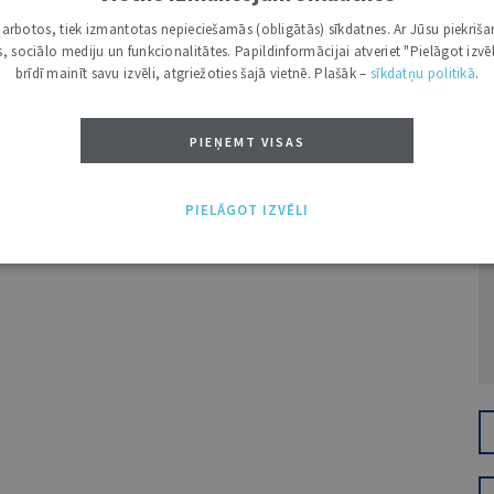
i darbotos, tiek izmantotas nepieciešamās (obligātās) sīkdatnes. Ar Jūsu piekriša
kas, sociālo mediju un funkcionalitātes. Papildinformācijai atveriet "Pielāgot izvēl
brīdī mainīt savu izvēli, atgriežoties šajā vietnē. Plašāk –
sīkdatņu politikā
.
PIEŅEMT VISAS
Ž
PIELĀGOT IZVĒLI