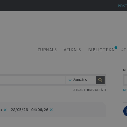
PIRKT
ŽURNĀLS
VEIKALS
BIBLIOTĒKA
#T
N
ŽURNĀLS
ATRASTI
0
REZULTĀTI
NE
a
28/05/26 - 04/06/26