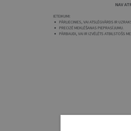
NAV AT
IETEIKUMI:
PĀRLIECINIES, VAI ATSLĒGVĀRDS IR UZRAKS
PRECIZĒ MEKLĒŠANAS PIEPRASĪJUMU.
PĀRBAUDI, VAI IR IZVĒLĒTS ATBILSTOŠS 