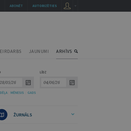
ABONĒT
AUTORIZĒTIES
EIRDARBS
JAUNUMI
ARHĪVS
O
LĪDZ
DĒĻA
/
MĒNESIS
/
GADS
ŽURNĀLS