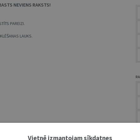
RASTS NEVIENS RAKSTS!
TĪTS PAREIZI.
MEKLĒŠANAS LAUKS.
RA
A
Vietnē izmantojam sīkdatnes