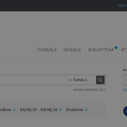
PIRKT
ŽURNĀLS
VEIKALS
BIBLIOTĒKA
#T
N
ŽURNĀLS
ATRASTI
5
REZULTĀTI
NE
esības
04/06/25 - 04/06/26
Drukātie