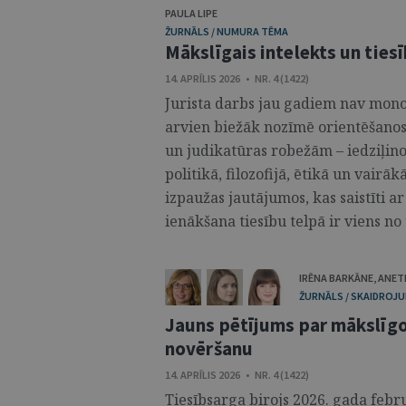
PAULA LIPE
ŽURNĀLS / NUMURA TĒMA
Mākslīgais intelekts un ties
14. APRĪLIS 2026 • NR. 4 (1422)
Jurista darbs jau gadiem nav mono
arvien biežāk nozīmē orientēšanos
un judikatūras robežām – iedziļinot
politikā, filozofijā, ētikā un vairāk
izpaužas jautājumos, kas saistīti ar
ienākšana tiesību telpā ir viens no
IRĒNA BARKĀNE
,
ANETE
ŽURNĀLS / SKAIDROJUM
Jauns pētījums par mākslīgo 
novēršanu
14. APRĪLIS 2026 • NR. 4 (1422)
Tiesībsarga birojs 2026. gada febr