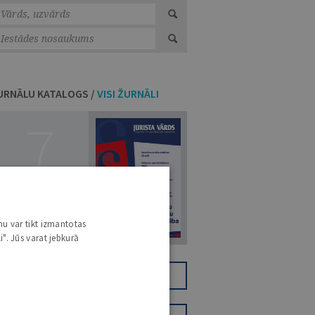
URNĀLU KATALOGS /
VISI ŽURNĀLI
7
14. JŪLIJS 2026
nu var tikt izmantotas
NR 7 (1425)
i". Jūs varat jebkurā
TIKAI DIGITĀLI
JV+