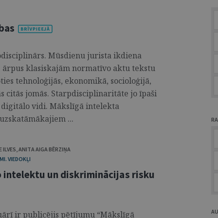
ības
disciplinārs. Mūsdienu jurista ikdiena
 ārpus klasiskajām normatīvo aktu tekstu
ies tehnoloģijās, ekonomikā, socioloģijā,
ās citās jomās. Starpdisciplinaritāte jo īpaši
 digitālo vidi. Mākslīgā intelekta
 uzskatāmākajiem ...
RA
 ILVES
,
ANITA AIGA BĒRZIŅA
I. VIEDOKĻI
intelektu un diskriminācijas risku
A
uārī ir publicējis pētījumu “Mākslīgā