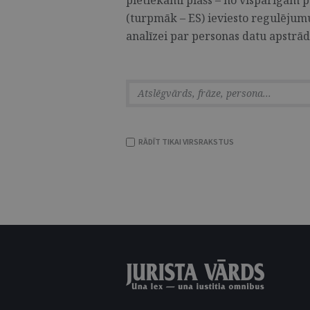
pietiekami plašs – no vispārīgām 
(turpmāk – ES) ieviesto regulējumu
analīzei par personas datu apstrā
RĀDĪT TIKAI VIRSRAKSTUS