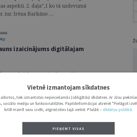
jas aspekti. 2. daļa”,1 ko tā uzdevumā
. iur. Irēna Barkāne. ...
HANA
KĻI
Ž
jauns izaicinājums digitālajam
kādām praktiskām un tiesību problēmām
gā intelekta aģentus, un vai esošais
Vietnē izmantojam sīkdatnes
, lai tās novērstu. ...
i darbotos, tiek izmantotas nepieciešamās (obligātās) sīkdatnes. Ar Jūsu piekriša
kas, sociālo mediju un funkcionalitātes. Papildinformācijai atveriet "Pielāgot izvēl
brīdī mainīt savu izvēli, atgriežoties šajā vietnē. Plašāk –
sīkdatņu politikā
.
arba tiesisko attiecību
PIEŅEMT VISAS