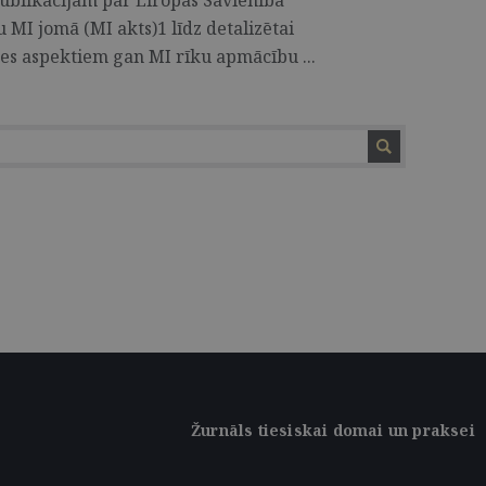
publikācijām par Eiropas Savienībā
 MI jomā (MI akts)1 līdz detalizētai
des aspektiem gan MI rīku apmācību ...
Žurnāls tiesiskai domai un praksei