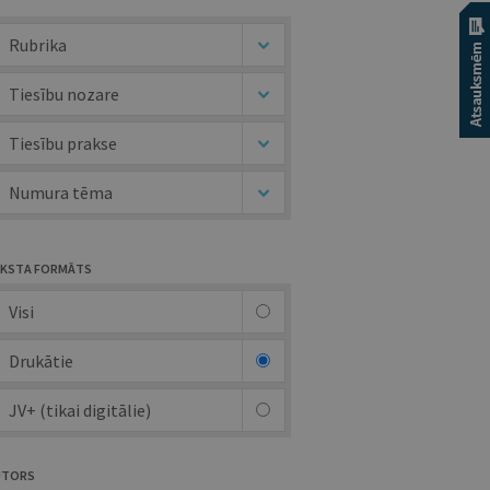
Rubrika
Tiesību nozare
Tiesību prakse
Numura tēma
KSTA FORMĀTS
Visi
Drukātie
JV+ (tikai digitālie)
UTORS