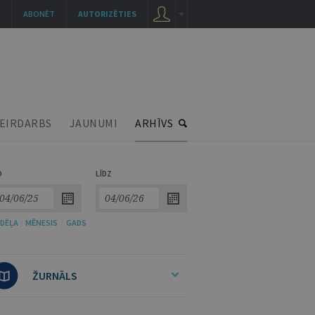
ABONĒT
AUTORIZĒTIES
EIRDARBS
JAUNUMI
ARHĪVS
O
LĪDZ
DĒĻA
/
MĒNESIS
/
GADS
ŽURNĀLS