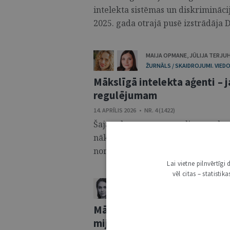
intelekta sistēmas un diskrimināci
2025. gada otrajā pusē izstrādāja Dr
MAIJA OPMANE
,
JŪLIJA TERJU
ŽURNĀLS / SKAIDROJUMI. VIEDO
Mākslīgā intelekta aģenti – 
regulējumam
14. APRĪLIS 2026 • NR. 4 (1422)
Šajā rakstā autores analizēs, ar 
nākas saskarties, izmantojot mākslī
normatīvais regulējums ir pietiekams
Lai vietne pilnvērtīg
vēl citas – statisti
BEATRISE LUKŠĒVICA
ŽURNĀLS / SKAIDROJUMI. VIEDOKĻI
Mākslīgā intelekta akta un d
mijiedarbības problemātika