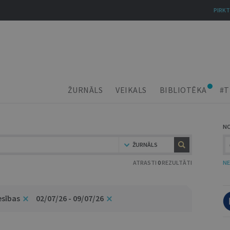
PIRKT
ŽURNĀLS
VEIKALS
BIBLIOTĒKA
#T
N
ŽURNĀLS
ATRASTI
0
REZULTĀTI
NE
esības
02/07/26 - 09/07/26