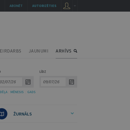
ABONĒT
AUTORIZĒTIES
EIRDARBS
JAUNUMI
ARHĪVS
O
LĪDZ
DĒĻA
/
MĒNESIS
/
GADS
ŽURNĀLS