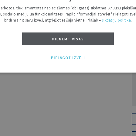
i darbotos, tiek izmantotas nepieciešamās (obligātās) sīkdatnes. Ar Jūsu piekriša
kas, sociālo mediju un funkcionalitātes. Papildinformācijai atveriet "Pielāgot izvēl
brīdī mainīt savu izvēli, atgriežoties šajā vietnē. Plašāk –
sīkdatņu politikā
.
PIEŅEMT VISAS
Ž
PIELĀGOT IZVĒLI