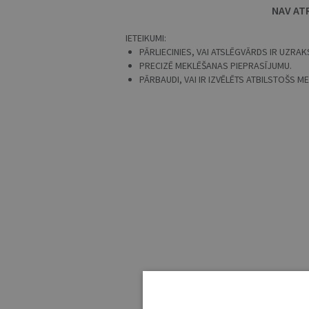
NAV AT
IETEIKUMI:
PĀRLIECINIES, VAI ATSLĒGVĀRDS IR UZRAKS
PRECIZĒ MEKLĒŠANAS PIEPRASĪJUMU.
PĀRBAUDI, VAI IR IZVĒLĒTS ATBILSTOŠS 