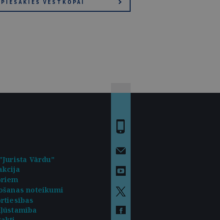
PIESAKIES VĒSTKOPAI
"Jurista Vārdu"
kcija
oriem
ošanas noteikumi
rtiesības
kļūstamība
akti