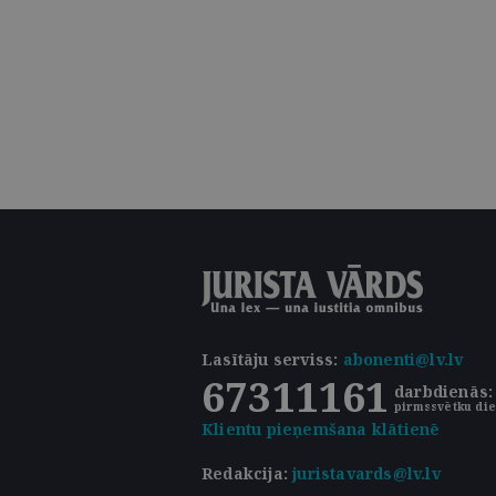
Lasītāju serviss
:
abonenti@lv.lv
67311161
darbdienās: 
pirmssvētku die
Klientu pieņemšana klātienē
Redakcija:
juristavards@lv.lv