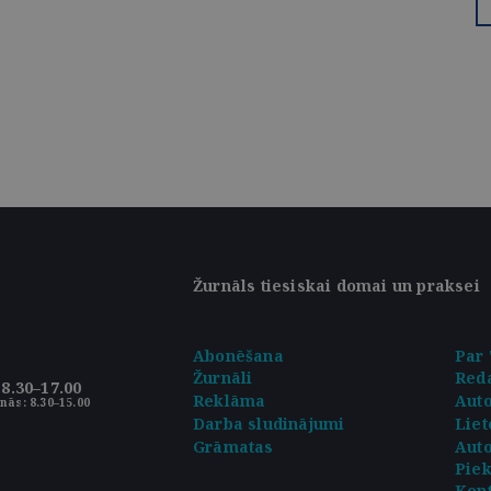
Žurnāls tiesiskai domai un praksei
Abonēšana
Par 
Žurnāli
Reda
8.30–17.00
Reklāma
Aut
nās: 8.30–15.00
Darba sludinājumi
Liet
Grāmatas
Auto
Pie
Kont