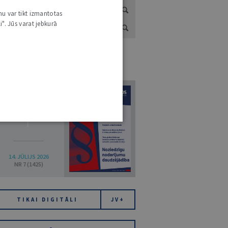
nu var tikt izmantotas
i". Jūs varat jebkurā
URNĀLU KATALOGS /
VISI ŽURNĀLI
7
14. JŪLIJS 2026
NR 7 (1425)
TIKAI DIGITĀLI
JV+