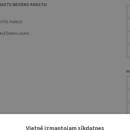
RASTS NEVIENS RAKSTS!
TĪTS PAREIZI.
MEKLĒŠANAS LAUKS.
RA
A
Vietnē izmantojam sīkdatnes