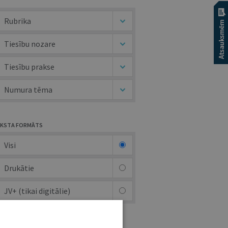
Rubrika
Tiesību nozare
Tiesību prakse
Numura tēma
KSTA FORMĀTS
Visi
Drukātie
JV+ (tikai digitālie)
UTORS