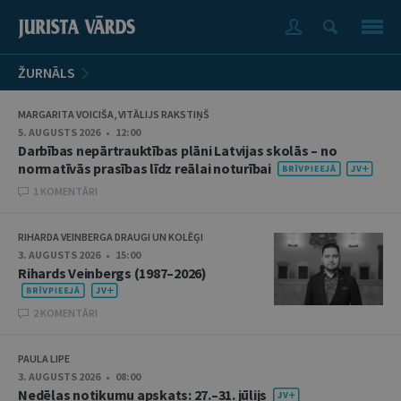
ŽURNĀLS
MARGARITA VOICIŠA, VITĀLIJS RAKSTIŅŠ
5. AUGUSTS 2026 • 12:00
Darbības nepārtrauktības plāni Latvijas skolās – no
normatīvās prasības līdz reālai noturībai
1 KOMENTĀRI
RIHARDA VEINBERGA DRAUGI UN KOLĒĢI
3. AUGUSTS 2026 • 15:00
Rihards Veinbergs (1987–2026)
2 KOMENTĀRI
PAULA LIPE
3. AUGUSTS 2026 • 08:00
Nedēļas notikumu apskats: 27.–31. jūlijs