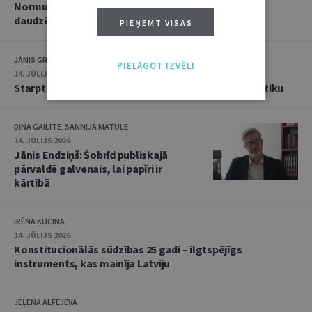
Normu konkurences un noziedzīgu nodarījumu
daudzējādības problemātika
PIEŅEMT VISAS
JĀNIS GRASIS
PIELĀGOT IZVĒLI
14. JŪLIJS 2026
Starptautiskās tiesības: mazās valstis pret reālpolitiku
DINA GAILĪTE, SANNIJA MATULE
14. JŪLIJS 2026
Jānis Endziņš: Šobrīd publiskajā
pārvaldē galvenais, lai papīri ir
kārtībā
IRĒNA KUCINA
14. JŪLIJS 2026
Konstitucionālās sūdzības 25 gadi – ilgtspējīgs
instruments, kas mainīja Latviju
JEĻENA ALFEJEVA