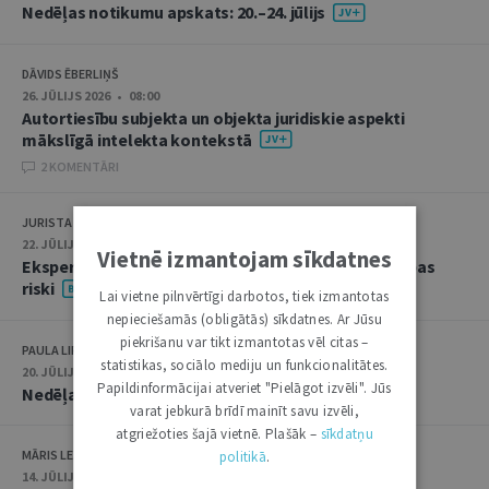
Nedēļas notikumu apskats: 20.–24. jūlijs
DĀVIDS ĒBERLIŅŠ
26. JŪLIJS 2026 • 08:00
Autortiesību subjekta un objekta juridiskie aspekti
mākslīgā intelekta kontekstā
2 KOMENTĀRI
JURISTA VĀRDS
22. JŪLIJS 2026 • 14:00
Vietnē izmantojam sīkdatnes
Ekspertu saruna jūlijā: krimināltiesības un būvniecības
riski
Lai vietne pilnvērtīgi darbotos, tiek izmantotas
nepieciešamās (obligātās) sīkdatnes. Ar Jūsu
piekrišanu var tikt izmantotas vēl citas –
PAULA LIPE
statistikas, sociālo mediju un funkcionalitātes.
20. JŪLIJS 2026 • 16:05
Papildinformācijai atveriet "Pielāgot izvēli". Jūs
Nedēļas notikumu apskats: 13.–17. jūlijs
varat jebkurā brīdī mainīt savu izvēli,
atgriežoties šajā vietnē. Plašāk –
sīkdatņu
MĀRIS LEJA
politikā
.
14. JŪLIJS 2026