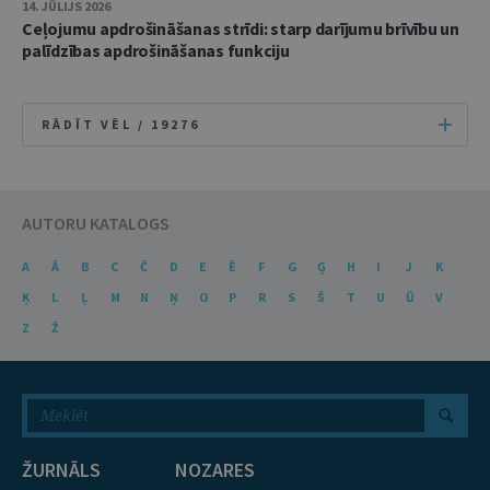
14. JŪLIJS 2026
Ceļojumu apdrošināšanas strīdi: starp darījumu brīvību un
palīdzības apdrošināšanas funkciju
RĀDĪT VĒL /
19276
AUTORU KATALOGS
A
Ā
B
C
Č
D
E
Ē
F
G
Ģ
H
I
J
K
Ķ
L
Ļ
M
N
Ņ
O
P
R
S
Š
T
U
Ū
V
Z
Ž
ŽURNĀLS
NOZARES